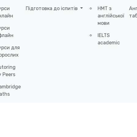
урси
Підготовка до іспитів
НМТ з
Ан
нлайн
англійської
таб
мови
урси
флайн
IELTS
academic
урси для
орослих
utoring
y Peers
ambridge
aths