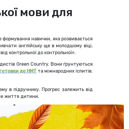
кої мови для
Це формування навички, яка розвивається
вивчати англійську ще в молодшому віці,
«від контрольної до контрольної».
одистів Green Country. Вони ґрунтуються
готовки до НМТ
та міжнародних іспитів.
ему в підручнику. Прогрес залежить від
нне життя дитини.