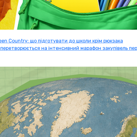
een Country: що підготувати до школи крім рюкзака
 перетворюється на інтенсивний марафон закупівель пе