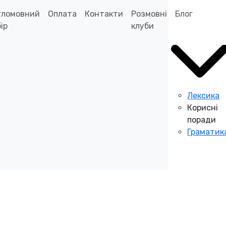
гломовний
Оплата
Контакти
Розмовні
Блог
ір
клуби
Лексика
Корисні
поради
Граматик