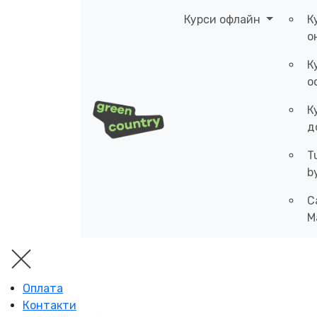
Курси офлайн
К
о
К
о
К
д
T
b
C
M
Оплата
Контакти