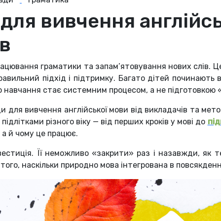
для вивчення англійсь
ів
рацювання граматики та запам’ятовування нових слів. 
равильний підхід і підтримку. Багато дітей починають 
го навчання стає системним процесом, а не підготовкою 
ади для вивчення англійської мови від викладачів та мет
підлітками різного віку — від перших кроків у мові до
під
а й чому це працює.
вестиція. Її неможливо «закрити» раз і назавжди, як т
а того, наскільки природно мова інтегрована в повсякде