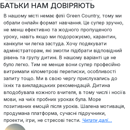
БАТЬКИ НАМ ДОВІРЯЮТЬ
В нашому місті немає філії Green Country, тому ми
О
обрали онлайн формат навчання. Це супер зручно,
G
не менш ефективно та жодного пропущеного
в
уроку, навіть якщо ми подорожуємо, карантин,
д
канікули чи легка застуда. Хочу подякувати
н
адміністраторам, які змогли підібрати відповідний
м
рівень та групу дитині. В нашому варіанті це не
д
було легко. Тим не менше вони супер професійно
к
витримали кілометрові переписки, особливості
д
запиту тощо. Ми в свою чергу прислухались до
м
їхніх та викладацьких рекомендацій. Дитина
г
вподобувала кожного вчителя, в тому числі і носіїв
м
мови, на чиїх пробних уроках була. Море
м
позитивних емоцій після уроків. Шалена мотивація,
п
продумана платформа, сучасні підручники,
д
проекти, ігри, не стресові тести.
Читати далі...
в