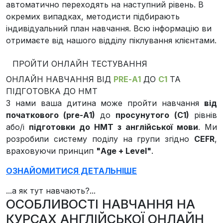
автоматично переходять на наступний рівень. В
окремих випадках, методисти підбирають
індивідуальний план навчання. Всю інформацію ви
отримаєте від нашого відділу піклування клієнтами.
ПРОЙТИ ОНЛАЙН ТЕСТУВАННЯ
ОНЛАЙН НАВЧАННЯ ВІД
РRЕ-А1
ДО
С1
ТА
ПІДГОТОВКА ДО НМТ
З нами ваша дитина може пройти навчання
від
початкового (рrе-А1)
до
просунутого (С1)
рівнів
або/і
підготовки до НМТ з англійської мови
. Ми
розробили систему поділу на групи згідно
CEFR
,
враховуючи принцип
"Age + Level"
.
ОЗНАЙОМИТИСЯ ДЕТАЛЬНІШЕ
...а як тут навчають?...
ОСОБЛИВОСТІ НАВЧАННЯ НА
КУРСАХ АНГЛІЙСЬКОЇ ОНЛАЙН