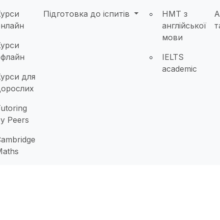
Курси
Підготовка до іспитів
НМТ з
А
онлайн
англійської
т
мови
Курси
офлайн
IELTS
academic
урси для
дорослих
utoring
y Peers
ambridge
Maths