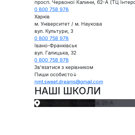
просп. Червоної Калини, 62-А (ТЦ Інтерсі
0 800 758 978
Харків
м. Університет / м. Наукова
вул. Культури, 3
0 800 758 978
Івано-Франківськ
вул. Галицька, 32
0 800 758 978
Зв'язатися з керівником
Пиши особисто↓
nmt.sweet.dreams@gmail.com
НАШІ ШКОЛИ
Київ, вул. Є. Чикаленка, 20-А