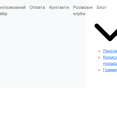
нгломовний
Оплата
Контакти
Розмовні
Блог
абір
клуби
Лекси
Корисн
порад
Грама