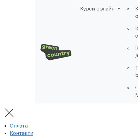
Курси офлайн
К
T
b
C
Оплата
Контакти