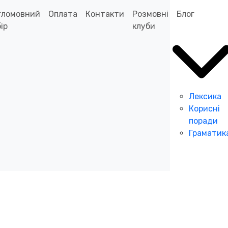
гломовний
Оплата
Контакти
Розмовні
Блог
ір
клуби
Лексика
Корисні
поради
Граматик