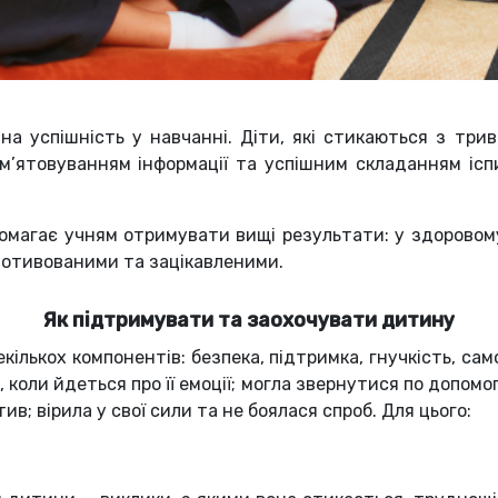
а успішність у навчанні. Діти, які стикаються з три
’ятовуванням інформації та успішним складанням іспи
помагає учням отримувати вищі результати: у здоровом
мотивованими та зацікавленими.
Як підтримувати та заохочувати дитину
ількох компонентів: безпека, підтримка, гнучкість, сам
коли йдеться про її емоції; могла звернутися по допомо
ив; вірила у свої сили та не боялася спроб. Для цього: