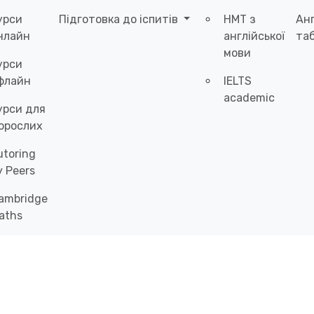
урси
Підготовка до іспитів
НМТ з
Ан
нлайн
англійської
таб
мови
урси
флайн
IELTS
academic
урси для
орослих
utoring
y Peers
ambridge
aths