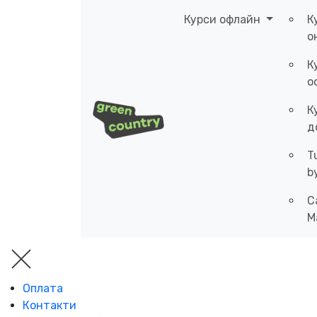
Курси офлайн
К
о
К
о
К
д
T
b
C
M
Оплата
Контакти