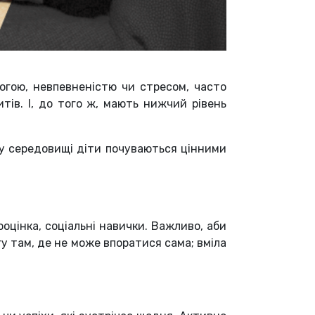
вогою, невпевненістю чи стресом, часто
тів. І, до того ж, мають нижчий рівень
у середовищі діти почуваються цінними
ооцінка, соціальні навички.
Важливо, аби
гу там, де не може впоратися сама; вміла