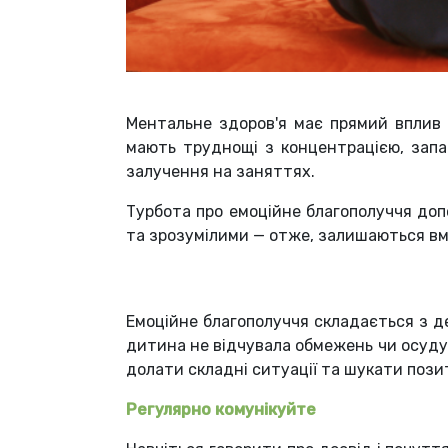
Ментальне здоров'я має прямий вплив н
мають труднощі з концентрацією, запам
залучення на заняттях.
Турбота про емоційне благополуччя до
та зрозумілими — отже, залишаються в
Емоційне благополуччя складається з дек
дитина не відчувала обмежень чи осуду, 
долати складні ситуації та шукати позит
Регулярно комунікуйте