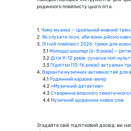
родинного плейлисту цього літа.
1.
Чому музика — ідеальний мовний тре
2.
Як слухати пісні, аби вони дійсно нав
3.
Літній плейлист 2026: треки для кожно
3.1
Молодші школярі (6–8 років) — ритм,
3.2
Діти 9–12 років: сучасна поп-куль
3.3
Підлітки (13–16 років): актуальні 
4.
Варіанти музичних активностей для в
4.1
Родинний караоке-вечір
4.2
«Музичний детектив»
4.3
Створення власного тематичного
4.4
Музичний щоденник нових слів
Згадайте свій підлітковий досвід: ви на