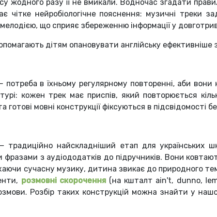
асу жодного разу її не вмикали. Водночас згадати прави
є чітке нейробіологічне пояснення: музичні треки зад
 мелодією, що сприяє збереженню інформації у довготрива
 допомагають дітям опановувати англійську ефективніше 
 потреба в їхньому регулярному повторенні, аби вони н
турі: кожен трек має приспів, який повторюється кіль
та готові мовні конструкції фіксуються в підсвідомості бе
— традиційно найскладніший етап для українських шк
 фразами з аудіододатків до підручників. Вони ковтаю
аючи сучасну музику, дитина звикає до природного тем
центи,
розмовні скорочення
(на кшталт ain't, dunno, le
озмови. Розбір таких конструкцій можна знайти у наш