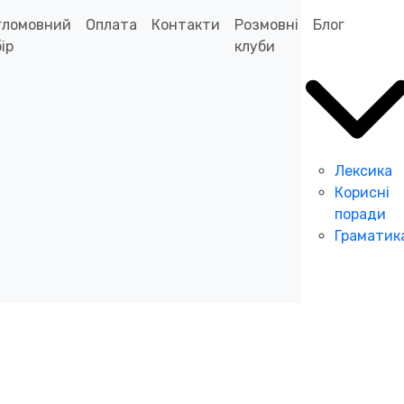
гломовний
Оплата
Контакти
Розмовні
Блог
ір
клуби
Лексика
Корисні
поради
Граматик