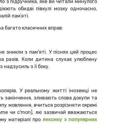
ло з підручника, яке ви читали минулого
іюють обидві півкулі мозку одночасно,
лій памʼяті.
за багато класичних вправ:
е зникли з пам'яті. У піснях цей процес
ка разів. Коли дитина слухає улюблену
з надзусиль з її боку.
олярів. У реальному житті іноземці не
ть закінчення, зливають слова докупи та
пу мовлення, вчиться розрізняти окремі
mme чи c'mon), які зазвичай вважаються
ому матеріалі про
лексику з популярних