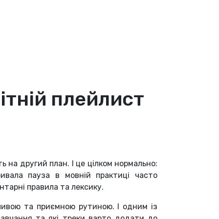
літній плейлист
 на другий план. І це цілком нормально:
ивала пауза в мовній практиці часто
нтарні правила та лексику.
зливою та приємною рутиною. І одним із
навчання та які треки варто додати до