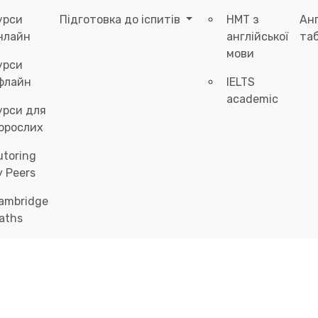
урси
Підготовка до іспитів
НМТ з
Ан
нлайн
англійської
таб
мови
урси
флайн
IELTS
academic
урси для
орослих
utoring
y Peers
ambridge
aths