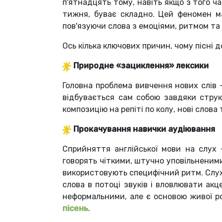
п'ятнадцять тому, навіть якщо з того ч
тижня, буває складно. Цей феномен ма
пов'язуючи слова з емоціями, ритмом та
Ось кілька ключових причин, чому пісні
Природне «зациклення» лексики
Головна проблема вивчення нових слів —
відбувається сам собою завдяки струк
композицію на репіті по колу, нові слова 
Прокачування навички аудіювання
Сприйняття англійської мови на слух 
говорять чіткими, штучно уповільненими
використовують специфічний ритм. Слух
слова в потоці звуків і вловлювати ак
неформальними, але є основою живої р
пісень
.