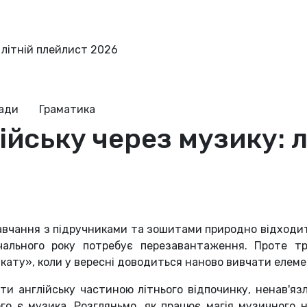
 літній плейлист 2026
ради
Граматика
ійську через музику: 
авчання з підручниками та зошитами природно відходить
чального року потребує перезавантаження. Проте тр
дкату», коли у вересні доводиться наново вивчати елеме
ти англійську частиною літнього відпочинку, ненав'я
го є музика. Розгляньмо, як працює магія музичного 