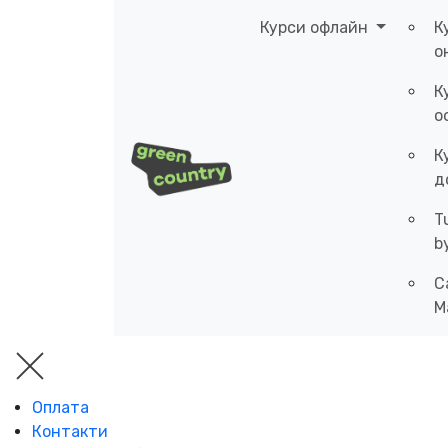
Курси офлайн
К
о
К
о
К
д
T
b
C
M
Оплата
Контакти