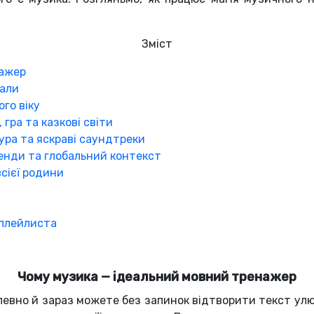
Зміст
нажер
чали
го віку
 гра та казкові світи
тура та яскраві саундтреки
тренди та глобальний контекст
сієї родини
 плейлиста
Чому музика — ідеальний мовний тренажер
певно й зараз можете без запинок відтворити текст улюб