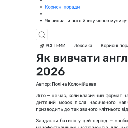
Корисні поради
Як вивчати англійську через музику:
УСІ ТЕМИ
Лексика
Корисні по
Як вивчати англ
2026
Автор: Поліна Коломійцева
Літо — це час, коли класичний формат н
дитячий мозок після насиченого нав
призводить до так званого «літнього ві
Завдання батьків у цей період — зроби
найефективніших інструментів для цьо