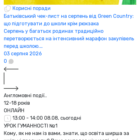
Корисні поради
Батьківський чек-лист на серпень від Green Country:
Г
що підготувати до школи крім рюкзака
з
Серпень у багатьох родинах традиційно
«
перетворюється на інтенсивний марафон закупівель
ї
перед школою.…
2
03 серпня 2026
0
Англомовні події..
12-18 років
ОНЛАЙН
13:00 - 14:00
08.08, сьогодні
УРОК ГУМАННОСТІ №1
Кому, як не нам із вами, знати, що освіта ширша за