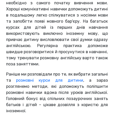
необхідно з самого початку вивчення мови.
Хороші комунікативні навички допоможуть дитині
в подальшому легко спілкуватися з носіями мови
та запобігти появі мовного бар'єру. На багатьох
курсах для дітей із перших днів навчання
використовують виключно іноземну мову, що
привчає дитину висловлювати свої думки одразу
англійською. Регулярна практика допоможе
швидше розговоритися й просунутися в навчанні,
тому тренувати розмовну англійську варто також
поза заняттями.
Раніше ми розповідали про те, як вибрати загальні
та
розмовні курси для дитини
, а зараз
розглянемо методи, які допоможуть поліпшити
розмовні навички вдома після уроків англійської.
Головний бонус від спільних позаурочних занять
батьків і дітей – цікаве дозвілля з користю для
іноземної.