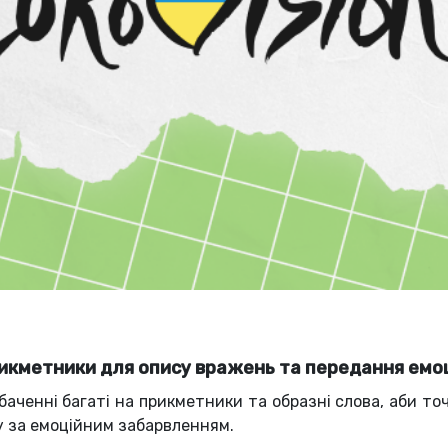
икметники для опису вражень та передання емо
аченні багаті на прикметники та образні слова, аби т
у за емоційним забарвленням.