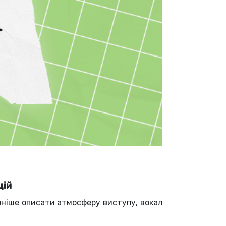
цій
очніше описати атмосферу виступу, вокал