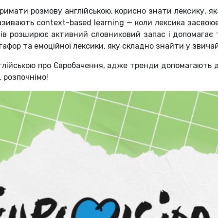
римати розмову англійською, корисно знати лексику, я
зивають context-based learning — коли лексика засвоює
пів розширює активний словниковий запас і допомагає т
тафор та емоційної лексики, яку складно знайти у звича
англійською про Євробачення, адже тренди допомагають
, розпочнімо!