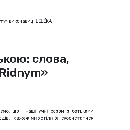
nym» виконавиці LELÉKA
ькою: слова,
«Ridnym»
ємо, що і наші учні разом з батьками
ддів. І авжеж ми хотіли би скористатися