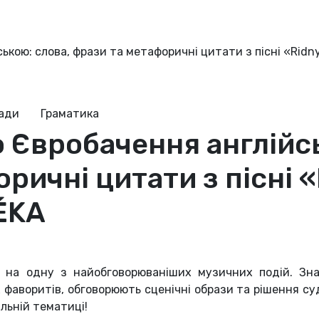
ською: слова, фрази та метафоричні цитати з пісні «Rid
ради
Граматика
о Євробачення англійс
ричні цитати з пісні 
ÉKA
на одну з найобговорюваніших музичних подій. Зна
 фаворитів, обговорюють сценічні образи та рішення су
льній тематиці!