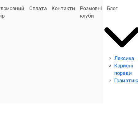
гломовний
Оплата
Контакти
Розмовні
Блог
ір
клуби
Лексика
Корисні
поради
Граматик