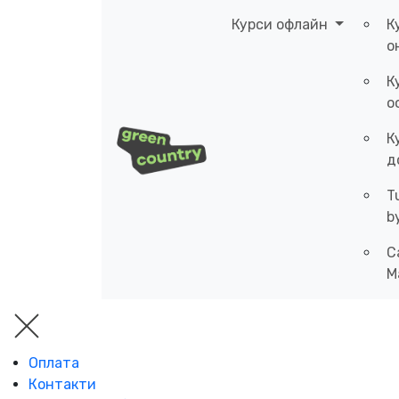
Курси офлайн
К
о
К
о
К
д
T
b
C
M
Оплата
Контакти