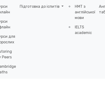
урси
Підготовка до іспитів
НМТ з
Ан
нлайн
англійської
таб
мови
урси
флайн
IELTS
academic
урси для
орослих
utoring
y Peers
ambridge
aths