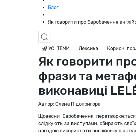
Блог
Як говорити про Євробачення англій
УСІ ТЕМИ
Лексика
Корисні по
Як говорити пр
фрази та метафо
виконавиці LEL
Автор: Олена Підопригора
Щовесни Євробачення перетворюється 
слідкують за виступами, обирають своїх
нагодою використати англійську в актуа