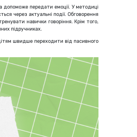
ка допоможе передати емоції. У методиці
ться через актуальні події. Обговорення
ренувати навички говоріння. Крім того,
йних підручниках.
 дітям швидше переходити від пасивного