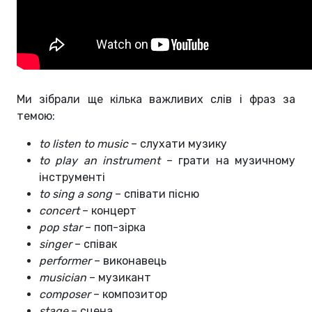
Ми зібрали ще кілька важливих слів і фраз за
темою:
to listen to music
– слухати музику
to play an instrument
– грати на музичному
інструменті
to sing a song
– співати пісню
concert
– концерт
pop star
– поп-зірка
singer
– співак
performer
– виконавець
musician
– музикант
composer
– композитор
stage
– сцена