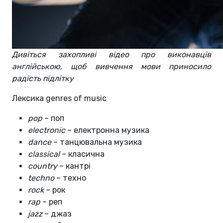
Дивіться захопливі відео про виконавців
англійською, щоб вивчення мови приносило
радість підлітку
Лексика genres of music
pop
– поп
electronic
– електронна музика
dance
– танцювальна музика
classical
– класична
country
– кантрі
techno
– техно
rock
– рок
rap
– реп
jazz
– джаз