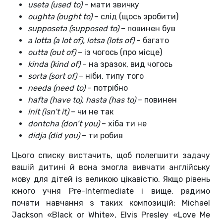
useta (used to)
– мати звичку
oughta (ought to)
– слід (щось зробити)
supposeta (supposed to)
– повинен був
a lotta (a lot of), lotsa (lots of)
– багато
outta (out of)
– із чогось (про місце)
kinda (kind of)
– на зразок, вид чогось
sorta (sort of)
– ніби, типу того
needa (need to)
– потрібно
hafta (have to), hasta (has to)
– повинен
init (isn’t it)
– чи не так
dontcha (don’t you)
– хіба ти не
didja (did you)
– ти робив
Цього списку вистачить, щоб полегшити задачу
вашій дитині й вона змогла вивчати англійську
мову для дітей із великою цікавістю. Якщо рівень
юного учня Pre-Intermediate і вище, радимо
почати навчання з таких композицій: Michael
Jackson «Black or White», Elvis Presley «Love Me