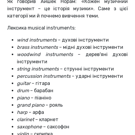
Як говорив Айшек Норам: «Кожен музичний
інструмент – це історія музики». Саме з цієї
категорії ми й почнемо вивчення теми.
Лексика musical instruments:
wind instruments
– духові інструменти
brass instruments
– мідні духові інструменти
woodwind instruments
– дерев'яні духові
інструменти
string instruments
– струнні інструменти
percussion instruments
– ударні інструменти
guitar
– гітара
drum
– барабан
piano
– піаніно
grand piano
– рояль
harp
– арфа
clarinet
– кларнет
saxophone
– саксофон
violin
– скрипка