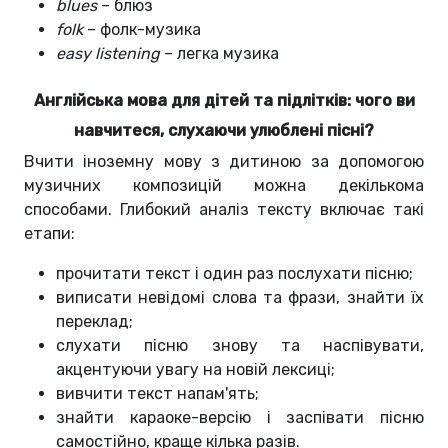
blues
– блюз
folk
– фолк-музика
easy listening
– легка музика
Англійська мова для дітей та підлітків: чого ви
навчитеся, слухаючи улюблені пісні?
Вчити іноземну мову з дитиною за допомогою
музичних композицій можна декількома
способами. Глибокий аналіз тексту включає такі
етапи:
прочитати текст і один раз послухати пісню;
виписати невідомі слова та фрази, знайти їх
переклад;
слухати пісню знову та наспівувати,
акцентуючи увагу на новій лексиці;
вивчити текст напам'ять;
знайти караоке-версію і заспівати пісню
самостійно, краще кілька разів.