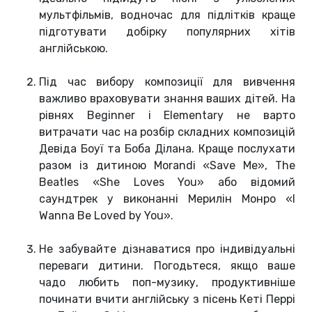
мультфільмів, водночас для підлітків краще
підготувати добірку популярних хітів
англійською.
Під час вибору композиції для вивчення
важливо враховувати знання ваших дітей. На
рівнях Beginner і Elementary не варто
витрачати час на розбір складних композицій
Девіда Боуї та Боба Ділана. Краще послухати
разом із дитиною Morandi «Save Me», The
Beatles «She Loves You» або відомий
саундтрек у виконанні Мерилін Монро «I
Wanna Be Loved by You».
Не забувайте дізнаватися про індивідуальні
переваги дитини. Погодьтеся, якщо ваше
чадо любить поп-музику, продуктивніше
починати вчити англійську з пісень Кеті Перрі