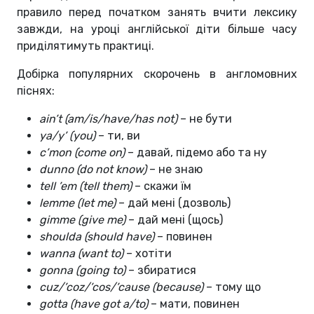
правило перед початком занять вчити лексику
завжди, на уроці англійської діти більше часу
приділятимуть практиці.
Добірка популярних скорочень в англомовних
піснях:
ain’t (am/is/have/has not)
– не бути
ya/y’ (you)
– ти, ви
с’mon (come on)
– давай, підемо або та ну
dunno (do not know)
– не знаю
tell ’em (tell them)
– скажи їм
lemme (let me)
– дай мені (дозволь)
gimme (give me)
– дай мені (щось)
shoulda (should have)
– повинен
wanna (want to)
– хотіти
gonna (going to)
– збиратися
сuz/’coz/’cos/’cause (because)
– тому що
gotta (have got a/to)
– мати, повинен