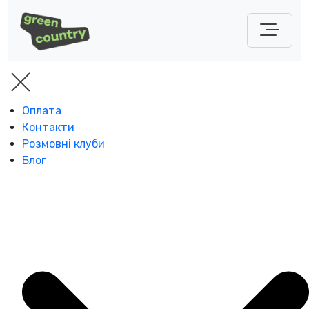
Оплата
Контакти
Розмовні клуби
Блог
Підпишіться на розсилку школи
Отримуйте більше корисностей про
англійську
для дитини
ПІДПИСАТИСЯ