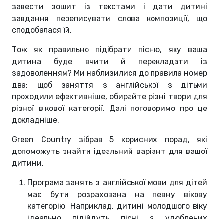
завести зошит із текстами і дати дитині
завдання переписувати слова композиції, що
сподобалася їй.
Тож як правильно підібрати пісню, яку ваша
дитина буде вчити й перекладати із
задоволенням? Ми наблизилися до правила номер
два: щоб заняття з англійської з дітьми
проходили ефективніше, обирайте різні твори для
різної вікової категорії. Далі поговоримо про це
докладніше.
Green Country зібрав 5 корисних порад, які
допоможуть знайти ідеальний варіант для вашої
дитини.
Програма занять з англійської мови для дітей
має бути розрахована на певну вікову
категорію. Наприклад, дитині молодшого віку
ідеально підійдуть пісні з улюблених