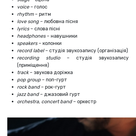
voice
– голос
rhythm
– ритм
love song
– любовна пісня
lyrics
– слова пісні
headphones
– навушники
speakers
– колонки
record label
– студія звукозапису (організація)
recording studio
– студія звукозапису
(приміщення)
track
– звукова доріжка
pop group
– поп-гурт
rock band
– рок-гурт
jazz band
– джазовий гурт
orchestra, concert band
– оркестр