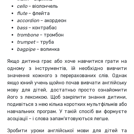
cello
– віолончель
flute
– флейта
accordion
– акордеон
bass
– контрабас
trombone
– тромбон
trumpet
– труба
bagpipe
– волинка
Якщо дитина грає або хоче навчитися грати на
одному з інструментів, їй необхідно вивчити
значення кожного з перерахованих слів. Однак
якщо юний учень щойно почав вивчати англійську
мову для дітей, достатньо просто ознайомити
його з лексикою. Щоб закріпити знання дитини,
подивіться з нею кілька коротких мультфільмів або
навчальних програм. У такій спосіб ви формуєте
асоціації – і слова запам'ятовуються легше.
Зробити уроки англійської мови для дітей та