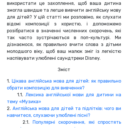
використати це захоплення, щоб ваша дитина
змогла швидше та легше вивчити англійську мову
для дітей? У цій статті ми розповімо, як слухати
відомі композиції з користю, і допоможемо
розібратися в значенні численних скорочень, які
так часто зустрічаються в поп-культурі. Ми
дізнаємося, як правильно вчити слова з дітьми
молодшого віку, щоб ваш малюк зміг із легкістю
наспівувати улюблені саундтреки Disney.
Зміст
1.
Цікава англійська мова для дітей: як правильно
обрати композицію для вивчення?
1.1.
Лексика англійської мови для дитини на
тему «Музика»
2.
Англійська мова для дітей та підлітків: чого ви
навчитеся, слухаючи улюблені пісні?
2.1.
Популярні скорочення, які спростять