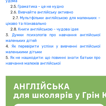
удома
2.5.
Граматика – це не нудно
2.6.
Вивчайте англійську активно
2.7.
Мультфільми англійською для маленьких –
цікаво та пізнавально
2.8.
Книги англійською – чудова ідея
3.
Думки психологів про навчання англійської
маленьких дітей
4.
Як перевірити успіхи у вивченні англійської
маленькими дітьми
5.
Як не нашкодити: що повинні знати батьки про
навчання малюків англійської