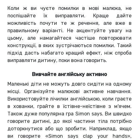
Коли ж ви чуєте помилки в мові малюка, не
поспішайте їх виправляти. Краще дайте
можливість почути те ж речення, але вже в
правильному варіанті. Не акцентуйте увагу на
цьому, але намагайтеся частіше повторювати
конструкції, в яких зустрічаються помилки. Такий
підхід дасть набагато кращий ефект, ніж спроба
виправляти дитину, поки вона говорить.
Вивчайте англійську активно
Маленькі діти не можуть довго сидіти на одному
місці. Організуйте малюкові активне навчання.
Використовуйте лічилки англійською, коли граєте
в хованки, грайте в їстівне-неїстівне з м'ячем.
Також дуже популярна гра Simon says. Ви швидко
говорите дитині, до якої частини тіла потрібно
доторкнутися або що зробити. Наприклад, якщо
ви говорите «Simon says clap your hands»,