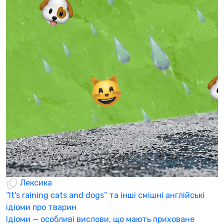
Б
щ
С
п
п
0
Лексика
“It's raining cats and dogs” та інші смішні англійські
ідіоми про тварин
Ідіоми — особливі вислови, що мають приховане