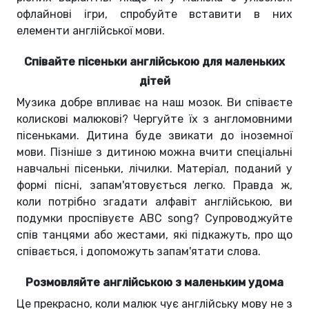
офлайнові ігри, спробуйте вставити в них
елементи англійської мови.
Співайте пісеньки англійською для маленьких
дітей
Музика добре впливає на наш мозок. Ви співаєте
колискові малюкові? Чергуйте їх з англомовними
пісеньками. Дитина буде звикати до іноземної
мови. Пізніше з дитиною можна вчити спеціальні
навчальні пісеньки, лічилки. Матеріал, поданий у
формі пісні, запам'ятовується легко. Правда ж,
коли потрібно згадати алфавіт англійською, ви
подумки проспівуєте ABC song? Супроводжуйте
спів танцями або жестами, які підкажуть, про що
співається, і допоможуть запам'ятати слова.
Розмовляйте англійською з маленьким удома
Це прекрасно, коли малюк чує англійську мову не з