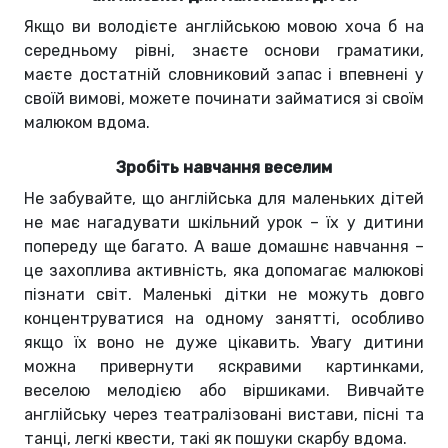
Якщо ви володієте англійською мовою хоча б на
середньому рівні, знаєте основи граматики,
маєте достатній словниковий запас і впевнені у
своїй вимові, можете починати займатися зі своїм
малюком вдома.
Зробіть навчання веселим
Не забувайте, що англійська для маленьких дітей
не має нагадувати шкільний урок – їх у дитини
попереду ще багато. А ваше домашнє навчання –
це захоплива активність, яка допомагає малюкові
пізнати світ. Маленькі дітки не можуть довго
концентруватися на одному занятті, особливо
якщо їх воно не дуже цікавить. Увагу дитини
можна привернути яскравими картинками,
веселою мелодією або віршиками. Вивчайте
англійську через театралізовані вистави, пісні та
танці, легкі квести, такі як пошуки скарбу вдома.