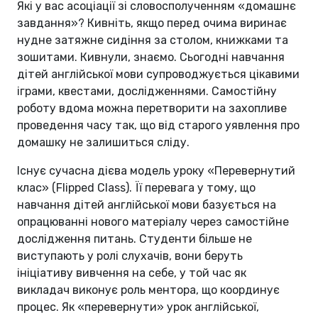
Які у вас асоціації зі словосполученням «домашнє
завдання»? Кивніть, якщо перед очима виринає
нудне затяжне сидіння за столом, книжками та
зошитами. Кивнули, знаємо. Сьогодні навчання
дітей англійської мови супроводжується цікавими
іграми, квестами, дослідженнями. Самостійну
роботу вдома можна перетворити на захопливе
проведення часу так, що від старого уявлення про
домашку не залишиться сліду.
Існує сучасна дієва модель уроку «Перевернутий
клас» (Flipped Class). Її перевага у тому, що
навчання дітей англійської мови базується на
опрацюванні нового матеріалу через самостійне
дослідження питань. Студенти більше не
виступають у ролі слухачів, вони беруть
ініціативу вивчення на себе, у той час як
викладач виконує роль ментора, що координує
процес. Як «перевернути» урок англійської,