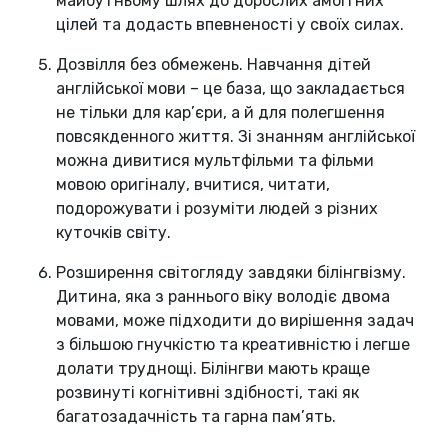
майбутньому шлях до дорослих амбітних
цілей та додасть впевненості у своїх силах.
Дозвілля без обмежень. Навчання дітей
англійської мови – це база, що закладається
не тільки для кар’єри, а й для полегшення
повсякденного життя. Зі знанням англійської
можна дивитися мультфільми та фільми
мовою оригіналу, вчитися, читати,
подорожувати і розуміти людей з різних
куточків світу.
Розширення світогляду завдяки білінгвізму.
Дитина, яка з раннього віку володіє двома
мовами, може підходити до вирішення задач
з більшою гнучкістю та креативністю і легше
долати труднощі. Білінгви мають краще
розвинуті когнітивні здібності, такі як
багатозадачність та гарна пам’ять.