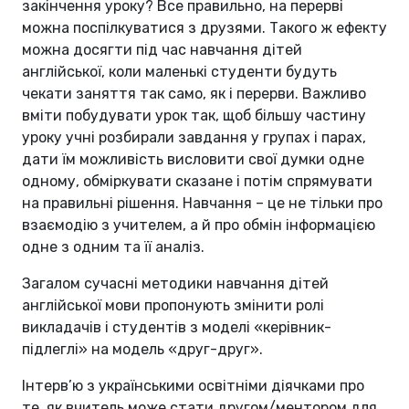
закінчення уроку? Все правильно, на перерві
можна поспілкуватися з друзями. Такого ж ефекту
можна досягти під час навчання дітей
англійської, коли маленькі студенти будуть
чекати заняття так само, як і перерви. Важливо
вміти побудувати урок так, щоб більшу частину
уроку учні розбирали завдання у групах і парах,
дати їм можливість висловити свої думки одне
одному, обміркувати сказане і потім спрямувати
на правильні рішення. Навчання – це не тільки про
взаємодію з учителем, а й про обмін інформацією
одне з одним та її аналіз.
Загалом сучасні методики навчання дітей
англійської мови пропонують змінити ролі
викладачів і студентів з моделі «керівник-
підлеглі» на модель «друг-друг».
Інтерв’ю з українськими освітніми діячками про
те, як вчитель може стати другом/ментором для