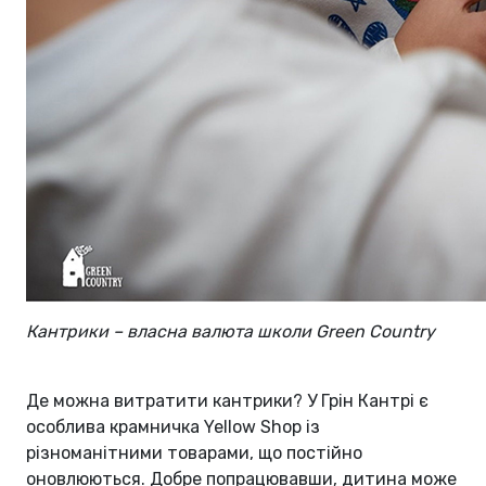
Кантрики – власна валюта школи Green Country
Де можна витратити кантрики? У Грін Кантрі є
особлива крамничка Yellow Shop із
різноманітними товарами, що постійно
оновлюються. Добре попрацювавши, дитина може