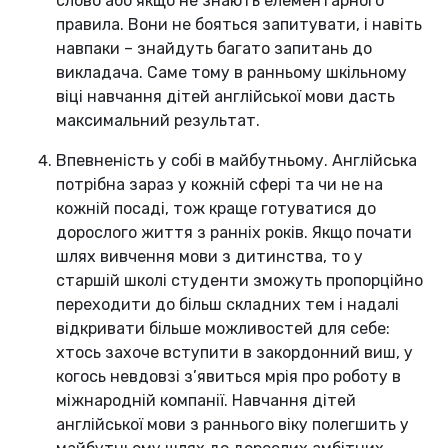
слово або якщо не знають елементарного
правила. Вони не бояться запитувати, і навіть
навпаки – знайдуть багато запитань до
викладача. Саме тому в ранньому шкільному
віці навчання дітей англійської мови дасть
максимальний результат.
Впевненість у собі в майбутньому. Англійська
потрібна зараз у кожній сфері та чи не на
кожній посаді, тож краще готуватися до
дорослого життя з ранніх років. Якщо почати
шлях вивчення мови з дитинства, то у
старшій школі студенти зможуть пропорційно
переходити до більш складних тем і надалі
відкривати більше можливостей для себе:
хтось захоче вступити в закордонний виш, у
когось невдовзі з’явиться мрія про роботу в
міжнародній компанії. Навчання дітей
англійської мови з раннього віку полегшить у