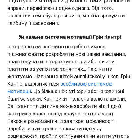
підготувати матеріали для нової теми, розробити
вправи, перевіряючи одне одного. Від того,
наскільки тема була розкрита, можна зрозуміти
глибину її засвоєння.
Унікальна система мотивації Грін Кантрі
Інтерес дітей постійно потрібно чимось
підживлювати: розробляти нові цікаві завдання,
влаштовувати інтерактивні ігри або почати
платити за успіхи за заняттях… Так, ми не
жартуємо. Навчання дітей англійської у школі Грін
Кантрі відрізняється
особливою системою
мотивації
. Це більше ніж стікери або накопичені
бали за уроки. Кантрики – власна валюта школи.
За 1 заняття дитина може заробити від 1 до 8
кантриків залежно від залученості на уроці.
Також є різноманітні додаткові можливості
заробити такі гроші: написати відгук у
соцмережах, пройти опитування чи взяти участь