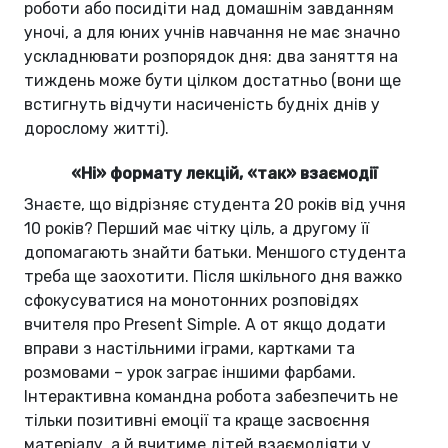
роботи або посидіти над домашнім завданням
уночі, а для юних учнів навчання не має значно
ускладнювати розпорядок дня: два заняття на
тиждень може бути цілком достатньо (вони ще
встигнуть відчути насиченість будніх днів у
дорослому житті).
«Ні» формату лекцій, «так» взаємодії
Знаєте, що відрізняє студента 20 років від учня
10 років? Перший має чітку ціль, а другому її
допомагають знайти батьки. Меншого студента
треба ще заохотити. Після шкільного дня важко
сфокусуватися на монотонних розповідях
вчителя про Present Simple. А от якщо додати
вправи з настільними іграми, картками та
розмовами – урок заграє іншими фарбами.
Інтерактивна командна робота забезпечить не
тільки позитивні емоції та краще засвоєння
матеріалу, а й вчитиме дітей взаємодіяти у