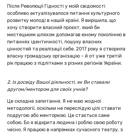
Після Революції Гідності у моїй свідомості
особливо актуалізувалося питання культурного
розвитку молоді в нашій країні. Я вирішила, що
хочу створити власний проєкт, який би
мистецьким шляхом допомагав юному поколінню в
питаннях ідентичності, пошуку власних
цінностей та реалізації себе. 2017 року я створила
власну громадську організацію – й от уже третій
рік працюю з підлітками з різних регіонів України.
2. Із досвіду Вашої діяльності, як Ви ставали
другом/ментором для своїх учнів?
Це складне запитання. Я не маю жодної
методології, оскільки не переслідую цілі ставати
подругою або менторкою. Це стається саме
собою. Бо я відкрита людина і роблю свою роботу
чесно. Я працюю в напрямках сучасного театру, з