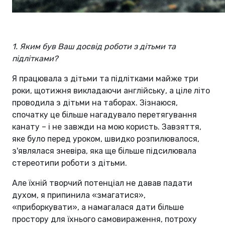
1. Яким був Ваш досвід роботи з дітьми та
підлітками?
Я працювала з дітьми та підлітками майже три
роки, щотижня викладаючи англійську, а ціле літо
проводила з дітьми на таборах. Зізнаюся,
спочатку це більше нагадувало перетягування
канату – і не завжди на мою користь. Завзяття,
яке було перед уроком, швидко розпилювалося,
з'являлася зневіра, яка ще більше підсилювала
стереотипи роботи з дітьми.
Але їхній творчий потенціал не давав падати
духом, я припинила «змагатися»,
«приборкувати», а намагалася дати більше
простору для їхнього самовираження, потроху