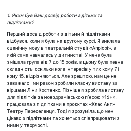
1. Яким був Ваш досвід роботи з дітьми та
підлітками?
Перший досвід роботи з дітьми й підлітками
відбувся, коли я була на другому курсі. Я виклала
сценічну мову в театральній студії «Апріорі», в
якій сама навчалась у дитинстві. У мене була
змішала група від 7 до 15 років, в цьому була певна
складність, оскільки кола інтересів у тих кому 7 і
кому 15, відрізняються. Але зрештою, нам це не
заважало і ми разом зробили класну виставу за
віршами Ліни Костенко. Пізніше я зробила виставу
для підлітків за новодрамівською п’єсою «16+»,
працювала з підлітками в проєктах «Клас Акт»
Театру Переселенця. Тоді я зрозуміла, що мені
цікаво з підлітками та хочеться співпрацювати з
ними у творчості.