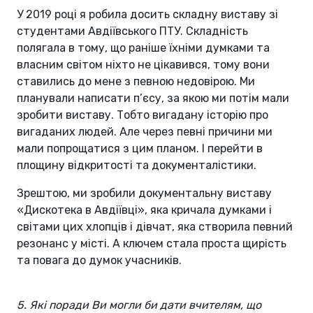
У 2019 році я робила досить складну виставу зі
студентами Авдіївського ПТУ. Складність
полягала в тому, що раніше їхніми думками та
власним світом ніхто не цікавився, тому вони
ставились до мене з певною недовірою. Ми
планували написати п’єсу, за якою ми потім мали
зробити виставу. Тобто вигадану історію про
вигаданих людей. Але через певні причини ми
мали попрощатися з цим планом. І перейти в
площину відкритості та документалістики.
Зрештою, ми зробили документальну виставу
«Дискотека в Авдіївці», яка кричала думками і
світами цих хлопців і дівчат, яка створила певний
резонанс у місті. А ключем стала проста щирість
та повага до думок учасників.
5. Які поради Ви могли би дати вчителям, що