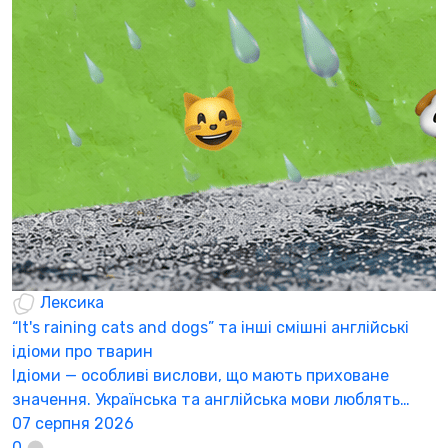
Б
щ
С
п
п
0
Лексика
“It's raining cats and dogs” та інші смішні англійські
ідіоми про тварин
Ідіоми — особливі вислови, що мають приховане
значення. Українська та англійська мови люблять…
07 серпня 2026
0