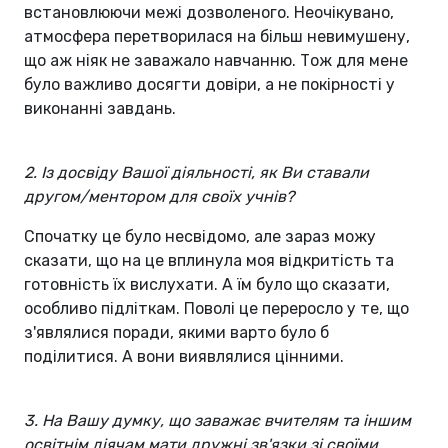
встановлюючи межі дозволеного. Неочікувано,
атмосфера перетворилася на більш невимушену,
що аж ніяк не заважало навчанню. Тож для мене
було важливо досягти довіри, а не покірності у
виконанні завдань.
2. Із досвіду Вашої діяльності, як Ви ставали
другом/ментором для своїх учнів?
Спочатку це було несвідомо, але зараз можу
сказати, що на це вплинула моя відкритість та
готовність їх вислухати. А їм було що сказати,
особливо підліткам. Поволі це переросло у те, що
з'являлися поради, якими варто було б
поділитися. А вони виявлялися цінними.
3. На Вашу думку, що заважає вчителям та іншим
освітнім діячам мати дружні зв'язки зі своїми