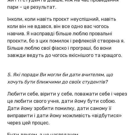
пари – це результат.
Інколи, коли навіть проєкт неуспішний, навіть
коли він не вдався, він все одно вас чогось
навчив. Я насправді більше люблю провальні
проєкти, бо з цих помилок і рефлексій створена я.
Більше люблю свої фіаско і програші, бо вони
завжди ведуть до чогось якіснішого та кращого.
5. Які поради Ви могли би дати вчителям, що
хочуть бути ближчими до своїх студентів?
Любити себе, вірити у себе, поважати себе і через
це любити свого учня, дати йому бути собою.
Дати йому зробити помилку, дати самому її
виправити і дати йому можливість «відбутися»
через цей процес.
Бути другом, а не наглядачем.