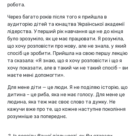
робота.
Через багато років після того я прийшла в
аудиторію дітей та юнацтва Української академії
лідерства. У перший рік навчання ще не до кінця
було зрозуміло, як це має працювати. Я розуміла,
що хочу розповісти про мову, але не знала, у який
спосіб це зробити. Прийшла на свою першу лекцію
та сказала: «Я знаю, що я хочу розповісти і що я
хочу показати, але в такий чи не такий спосіб – ви
маєте мені допомогти».
Для мене діти — це люди. Я не поділяю історію, що
дитина – це риба, яка не має голосу. Для мене це
людина, яка теж має своє слово та думку. Не
кажучи вже про те, що кожне наступне покоління
розумніше за попереднє.
2. Із досвіду Вашої діяльності, як Ви ставали