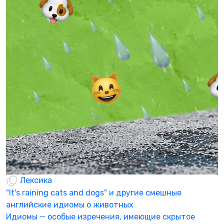
Р
ч
А
в
Р
0
Лексика
"It's raining cats and dogs" и другие смешные
английские идиомы о животных
Идиомы — особые изречения, имеющие скрытое