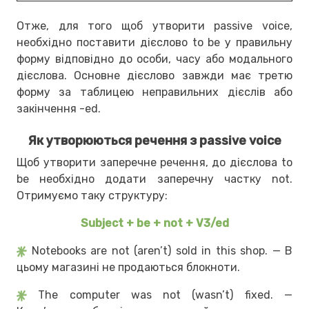
Отже, для того щоб утворити passive voice,
необхідно поставити дієслово to be у правильну
форму відповідно до особи, часу або модального
дієслова. Основне дієслово завжди має третю
форму за таблицею неправильних дієслів або
закінчення -ed.
Як утворюються речення з passive voice
Щоб утворити заперечне речення, до дієслова to
be необхідно додати заперечну частку not.
Отримуємо таку структуру:
Subject + be + not + V3/ed
Notebooks are not (aren’t) sold in this shop. — В
цьому магазині не продаються блокноти.
The computer was not (wasn’t) fixed. —