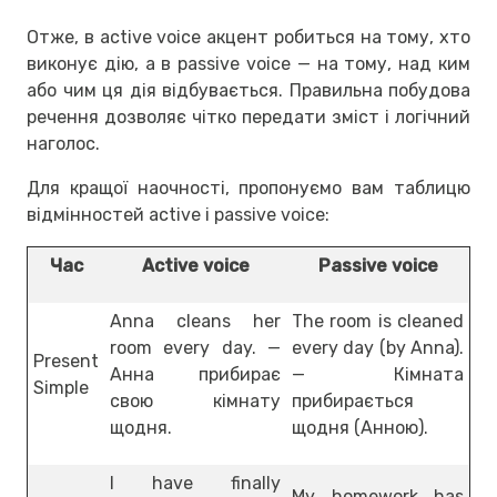
Отже, в active voice акцент робиться на тому, хто
виконує дію, а в passive voice — на тому, над ким
або чим ця дія відбувається. Правильна побудова
речення дозволяє чітко передати зміст і логічний
наголос.
Для кращої наочності, пропонуємо вам таблицю
відмінностей active і passive voice:
Час
Active voice
Passive voice
Anna cleans her
The room is cleaned
room every day. —
every day (by Anna).
Present
Анна прибирає
— Кімната
Simple
свою кімнату
прибирається
щодня.
щодня (Анною).
I have finally
My homework has