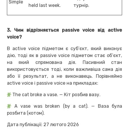
Simple
held last week.
турнір.
3. Чим відрізняється passive voice від active
voice?
В active voice підметом є суб’єкт, який виконує
дію, тоді як в passive voice підметом стає об’єкт,
на який спрямована дія. Пасивний стан
використовується тоді, коли важливіша сама дія
або її результат, а не виконавець. Порівняймо
active voice і passive voice на прикладах:
The cat broke a vase. — Кіт розбив вазу.
A vase was broken (by a cat). — Ваза була
розбита (котом).
Дата публікації: 27 лютого 2026