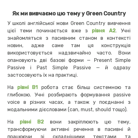
Як ми вивчаємо цю тему у Green Country
У школі англійської мови Green Country вивчення
цієї теми починається вже з
рівня A2
. Учні
знайомляться з пасивним станом в контексті
новин, адже саме там ця конструкція
використовується надзвичайно часто. Вони
опановують дві базові форми — Present Simple
Passive і Past Simple Passive — й одразу
застосовують їх на практиці.
На
рівні B1
робота стає більш системною та
глибокою. Учні розбирають формування passive
voice в різних часах, а також у поєднанні з
модальними дієсловами (can, must, should тощо).
На
рівні B2
вони закріплюють цю тему,
трансформуючи активні речення в пасивні й
працюючи зі складнішими текстами та