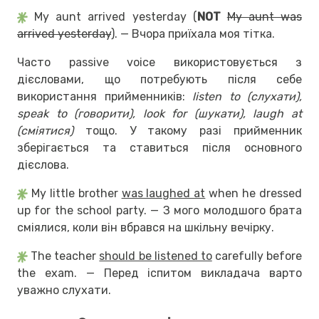
My aunt arrived yesterday (
NOT
My aunt was
arrived yesterday
). — Вчора приїхала моя тітка.
Часто passive voice використовується з
дієсловами, що потребують після себе
використання прийменників:
listen to (слухати),
speak to (говорити), look for (шукати), laugh at
(сміятися)
тощо. У такому разі прийменник
зберігається та ставиться після основного
дієслова.
My little brother
was laughed at
when he dressed
up for the school party. — З мого молодшого брата
сміялися, коли він вбрався на шк
ільну вечірку.
The teacher
should be listened to
carefully before
the exam. — Перед іспитом викладача варто
уважно слухати.