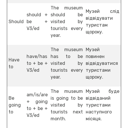
The museum
Музей слід
should +
should be
відвідувати
Should
be +
visited by
туристам
V3/ed
tourists every
щороку.
year.
The museum
Музей
have/has
has to be
повинен
Have
to + be +
visited by
відвідуватися
to
V3/ed
tourists every
туристами
year.
щороку.
The museum
Музей буде
am/is/are
Be
is going to be
відвіданий
+ going
going
visited by
туристами
to + be +
to
tourists next
наступного
V3/ed
month.
місяця.