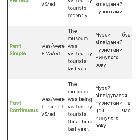
Perfect
visited by
V3/ed
відвіданий
tourists
туристами.
recently.
The
Музей був
museum
відвіданий
Past
was/were
was
туристами
Simple
+ V3/ed
visited by
минулого
tourists
року.
last year.
The
Музей
museum
відвідувався
was/were
was being
Past
туристами в
+ being +
visited by
Continuous
цей час
V3/ed
tourists
минулого
this time
року.
last year.