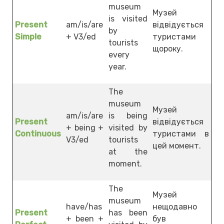
museum
Музей
is visited
Present
am/is/are
відвідується
by
Simple
+ V3/ed
туристами
tourists
щороку.
every
year.
The
museum
Музей
am/is/are
is being
Present
відвідується
+ being +
visited by
Continuous
туристами в
V3/ed
tourists
цей момент.
at the
moment.
The
Музей
museum
have/has
нещодавно
Present
has been
+ been +
був