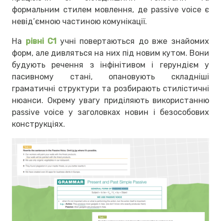
формальним стилем мовлення, де passive voice є
невід’ємною частиною комунікації.
На
рівні C1
учні повертаються до вже знайомих
форм, але дивляться на них під новим кутом. Вони
будують речення з інфінітивом і герундієм у
пасивному стані, опановують складніші
граматичні структури та розбирають стилістичні
нюанси. Окрему увагу приділяють використанню
passive voice у заголовках новин і безособових
конструкціях.