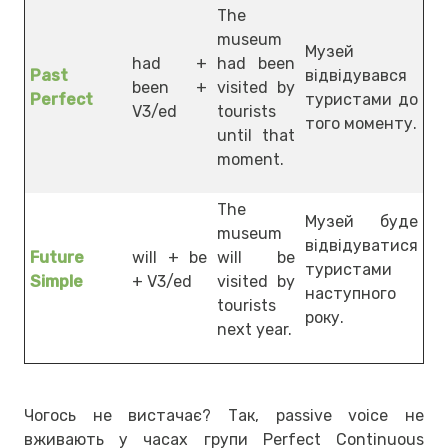
The
museum
Музей
had +
had been
Past
відвідувався
been +
visited by
Perfect
туристами до
V3/ed
tourists
того моменту.
until that
moment.
The
Музей буде
museum
відвідуватися
Future
will + be
will be
туристами
Simple
+ V3/ed
visited by
наступного
tourists
року.
next year.
Чогось не вистачає? Так, passive voice не
вживають у часах групи Perfect Continuous