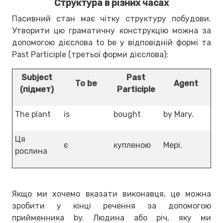
Структура в різних часах
Пасивний стан має чітку структуру побудови.
Утворити цю граматичну конструкцію можна за
допомогою дієслова to be у відповідній формі та
Past Participle (третьої форми дієслова):
Subject
Past
To be
Agent
(підмет)
Participle
The plant
is
bought
by Mary.
Ця
є
купленою
Мері.
рослина
Якщо ми хочемо вказати виконавця, це можна
зробити у кінці речення за допомогою
прийменника by. Людина або річ, яку ми