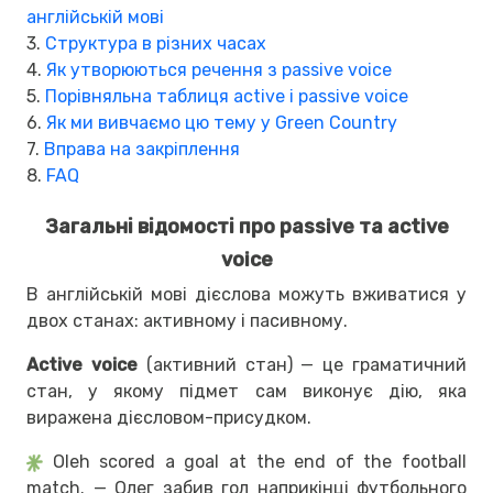
англійській мові
3.
Структура в різних часах
4.
Як утворюються речення з passive voice
5.
Порівняльна таблиця active і passive voice
6.
Як ми вивчаємо цю тему у Green Country
7.
Вправа на закріплення
8.
FAQ
Загальні відомості про passive та active
voice
В англійській мові дієслова можуть вживатися у
двох станах: активному і пасивному.
Active voice
(активний стан) — це граматичний
стан, у якому підмет сам виконує дію, яка
виражена дієсловом-присудком.
Oleh scored a goal at the end of the football
match. — Олег забив гол наприкінці футбольного