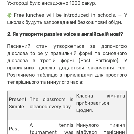
Ужгороді було висаджено 1000 сакур.
Free lunches will be introduced in schools. — У
школах будуть запроваджені безкоштовні обіди.
2. Як утворити passive voice в англійській мові?
Пасивний стан утворюється за допомогою
дієслова to be у правильній формі та основного
дієслова в третій формі (Past Participle). У
правильних дієслів додається закінчення -ed.
Розглянемо таблицю з прикладами для простого
теперішнього та минулого часів:
Класна кімната
Present
The classroom is
прибирається
Simple
cleaned every day.
щодня.
A tennis
Минулого тижня
Past
tournament was
відбувся тенісний