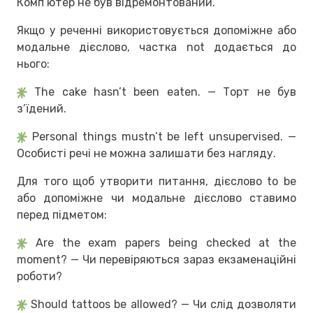
Комп’ютер не був відремонтований.
Якщо у реченні використовується допоміжне або
модальне дієслово, частка not додається до
нього:
The cake hasn’t been eaten. — Торт не був
з’їдений.
Personal things mustn’t be left unsupervised. —
Особисті речі не можна залишати без нагляду.
Для того щоб утворити питання, дієслово to be
або допоміжне чи модальне дієслово ставимо
перед підметом:
Are the exam papers being checked at the
moment? — Чи перевіряються зараз екзаменаційні
роботи?
Should tattoos be allowed? — Чи слід дозволяти