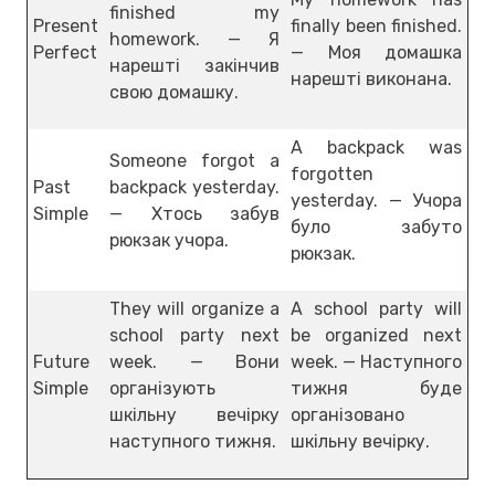
finished my
Present
finally been finished.
homework. — Я
Perfect
— Моя домашка
нарешті закінчив
нарешті виконана.
свою домашку.
A backpack was
Someone forgot a
forgotten
Past
backpack yesterday.
yesterday. — Учора
Simple
— Хтось забув
було забуто
рюкзак учора.
рюкзак.
They will organize a
A school party will
school party next
be organized next
Future
week. — Вони
week. — Наступного
Simple
організують
тижня буде
шкільну вечірку
організовано
наступного тижня.
шкільну вечірку.