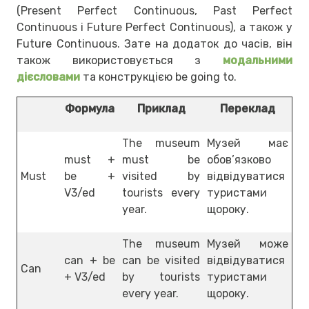
(Present Perfect Continuous, Past Perfect
Continuous і Future Perfect Continuous), а також у
Future Continuous. Зате на додаток до часів, він
також використовується з
модальними
дієсловами
та конструкцією be going to.
Формула
Приклад
Переклад
The museum
Музей має
must +
must be
обов’язково
Must
be +
visited by
відвідуватися
V3/ed
tourists every
туристами
year.
щороку.
The museum
Музей може
can + be
can be visited
відвідуватися
Can
+ V3/ed
by tourists
туристами
every year.
щороку.