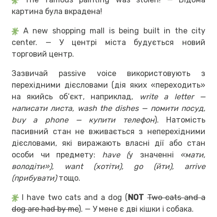
картина була вкрадена!
A new shopping mall is being built in the city
center. — У центрі міста будується новий
торговий центр.
Зазвичай passive voice використовують з
перехідними дієсловами (дія яких «переходить»
на якийсь об’єкт, наприклад,
write a letter —
написати листа, wash the dishes — помити посуд,
buy a phone — купити телефон
). Натомість
пасивний стан не вживається з неперехідними
дієсловами, які виражають власні дії або стан
особи чи предмету:
have (
у значенні
«мати,
володіти»), want (хотіти), go (йти), arrive
(прибувати)
тощо.
I have two cats and a dog (
NOT
Two cats and a
dog are had by me
). — У мене є дві кішки і собака.