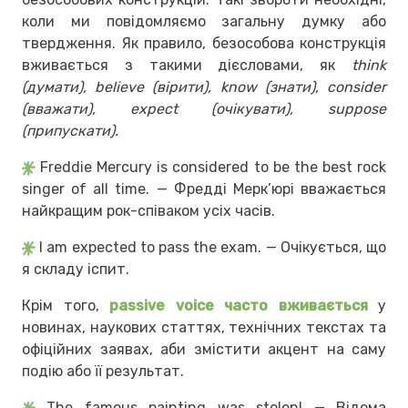
коли ми повідомляємо загальну думку або
твердження. Як правило, безособова конструкція
вживається з такими дієсловами, як
think
(думати), believe (вірити), know (знати), consider
(вважати), expect (очікувати), suppose
(припускати).
Freddie Mercury is considered to be the best rock
singer of all time. — Фредді Мерк’юрі вважається
найкращим рок-співаком усіх часів.
I am expected to pass the exam. — Очікується, що
я складу іспит.
Крім того,
passive voice часто вживається
у
новинах, наукових статтях, технічних текстах та
офіційних заявах, аби змістити акцент на саму
подію або її результат.
The famous painting was stolen! — Відома