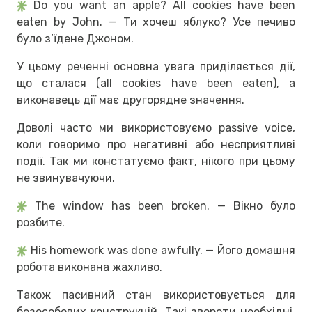
Do you want an apple? All cookies have been
eaten by John. — Ти хочеш яблуко? Усе печиво
було з’їдене Джоном.
У цьому реченні основна увага приділяється дії,
що сталася (all cookies have been eaten), а
виконавець дії має другорядне значення.
Доволі часто ми використовуємо passive voice,
коли говоримо про негативні або несприятливі
події. Так ми констатуємо факт, нікого при цьому
не звинувачуючи.
The window has been broken. — Вікно було
розбите.
His homework was done awfully. — Його домашня
робота виконана жахливо.
Також пасивний стан використовується для
безособових конструкцій. Такі звороти необхідні,