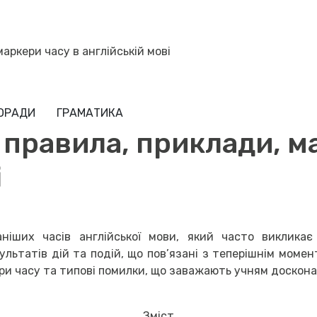
маркери часу в англійській мові
ПОРАДИ
ГРАМАТИКА
: правила, приклади, м
і
іших часів англійської мови, який часто викликає 
льтатів дій та подій, що пов’язані з теперішнім момен
ери часу та типові помилки, що заважають учням досконал
Зміст