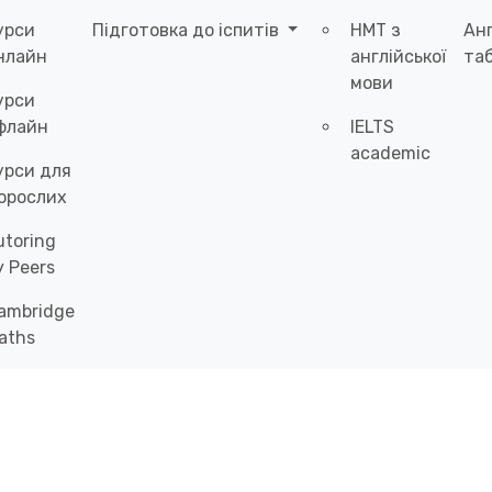
урси
Підготовка до іспитів
НМТ з
Ан
нлайн
англійської
таб
мови
урси
флайн
IELTS
academic
урси для
орослих
utoring
y Peers
ambridge
aths