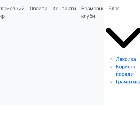
гломовний
Оплата
Контакти
Розмовні
Блог
ір
клуби
Лексика
Корисні
поради
Граматик