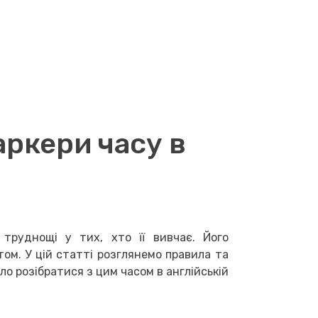
аркери часу в
труднощі у тих, хто її вивчає. Його
том. У цій статті розглянемо правила та
о розібратися з цим часом в англійській