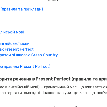
 (правила та приклади)
лійській мові
нглійської мови
ах Present Perfect
 разом зі школою Green Country
ро правила Present Perfect)
орити речення в Present Perfect (правила та пр
ас в англійській мові) — граматичний час, що вживається
остерігати сьогодні. Інакше кажучи, це час, що пов’