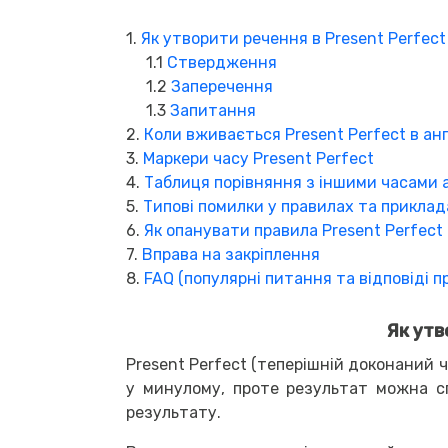
1.
Як утворити речення в Present Perfect
1.1
Ствердження
1.2
Заперечення
1.3
Запитання
2.
Коли вживається Present Perfect в анг
3.
Маркери часу Present Perfect
4.
Таблиця порівняння з іншими часами а
5.
Типові помилки у правилах та приклад
6.
Як опанувати правила Present Perfect
7.
Вправа на закріплення
8.
FAQ (популярні питання та відповіді п
Як утв
Present Perfect (теперішній доконаний ч
у минулому, проте результат можна сп
результату.