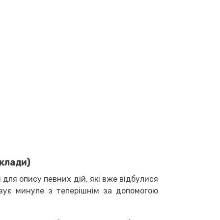
иклади)
 для опису певних дій, які вже відбулися
язує минуле з теперішнім за допомогою