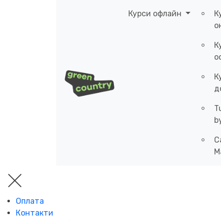
Курси офлайн
К
о
К
о
К
д
T
b
C
M
Оплата
Контакти