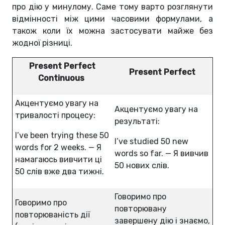
про дію у минулому. Саме тому варто розглянути
відмінності між цими часовими формулами, а
також коли їх можна застосувати майже без
жодної різниці.
Present Perfect
Present Perfect
Continuous
Акцентуємо увагу на
Акцентуємо увагу на
тривалості процесу:
результаті:
I’ve been trying these 50
I’ve studied 50 new
words for 2 weeks. — Я
words so far. — Я вивчив
намагаюсь вивчити ці
50 нових слів.
50 слів вже два тижні.
Говоримо про
Говоримо про
повторювану
повторюваність дії
завершену дію і знаємо,