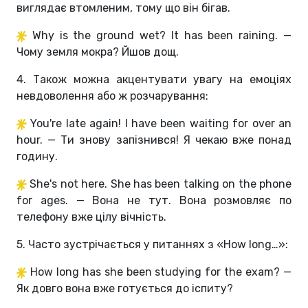
виглядає втомленим, тому що він бігав.
Why is the ground wet? It has been raining. —
Чому земля мокра? Йшов дощ.
4. Також можна акцентувати увагу на емоціях
невдоволення або ж розчарування:
You're late again! I have been waiting for over an
hour. — Ти знову запізнився! Я чекаю вже понад
годину.
She's not here. She has been talking on the phone
for ages. — Вона не тут. Вона розмовляє по
телефону вже цілу вічність.
5. Часто зустрічається у питаннях з «How long…»:
How long has she been studying for the exam? —
Як довго вона вже готується до іспиту?