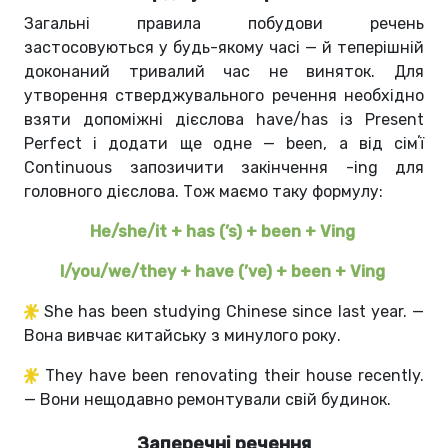
Загальні правила побудови речень
застосовуються у будь-якому часі — й теперішній
доконаний тривалий час не виняток. Для
утворення стверджувального речення необхідно
взяти допоміжні дієслова have/has із Present
Perfect і додати ще одне — been, а від сімʼї
Continuous запозичити закінчення -ing для
головного дієслова. Тож маємо таку формулу:
He/she/it + has (’s) + been + Ving
I/you/we/they + have (’ve) + been + Ving
She has been studying Chinese since last year. —
Вона вивчає китайську з минулого року.
They have been renovating their house recently.
— Вони нещодавно ремонтували свій будинок.
Заперечні речення