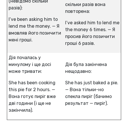
(невідомо скільки
скільки разів вона
разів):
повторена:
I’ve been asking him to
I’ve asked him to lend me
lend me the money. — Я
the money 6 times. — Я
вмовляв його позичити
просив його позичити
мені гроші.
гроші 6 разів.
Дія почалась у
минулому і ще досі
Дія була закінчена
може тривати:
нещодавно:
She has been cooking
She has just baked a pie.
this pie for 2 hours. —
— Вона тільки-но
Вона готує пиріг вже
спекла пиріг (бачимо
дві години (і ще не
результат — пиріг).
закінчила).