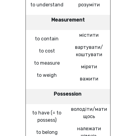
to understand
розуміти
Measurement
містити
to contain
вартувати/
to cost
коштувати
to measure
міряти
to weigh
важити
Possession
володіти/мати
to have (= to
щось
possess)
належати
to belong
комусь