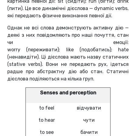
картинка певної дії: sit (сидіти); run (бігти); drink
(пити). Це все динамічні дієслова — dynamic verbs,
які передають фізичне виконання певної дії.
Однак не всі слова демонструють активну дію —
деякі з них повідомляють про наші почуття, стан
чи емоції:
worry (переживати); like (подобатись); hate
(ненавидіти). Ці дієслова мають назву статичних
(stative verbs). Вони не передають рух, ідеться
радше про абстрактну дію або стан. Статичні
дієслова поділяються на кілька груп.
Senses and perception
to feel
відчувати
to hear
чути
to see
бачити