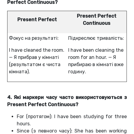
Perfect Continuous?
Present Perfect
Present Perfect
Continuous
Фокус на результаті:
Підкреслює тривалість:
I have cleaned the room.
I have been cleaning the
— Я прибрав у кімнаті
room for an hour. — Я
(результатом є чиста
прибираю в кімнаті вже
кімната).
годину.
4. Які маркери часу часто використовуються з
Present Perfect Continuous?
For (протягом): I have been studying for three
hours.
Since (з певного часу): She has been working