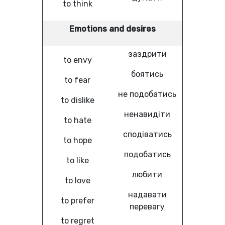
to think
Emotions and desires
заздрити
to envy
боятись
to fear
не подобатись
to dislike
ненавидіти
to hate
сподіватись
to hope
подобатись
to like
любити
to love
надавати
to prefer
перевагу
to regret