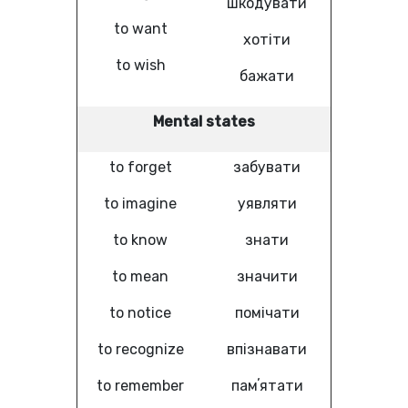
шкодувати
to want
хотіти
to wish
бажати
Mental states
to forget
забувати
to imagine
уявляти
to know
знати
to mean
значити
to notice
помічати
to recognize
впізнавати
to remember
памʼятати