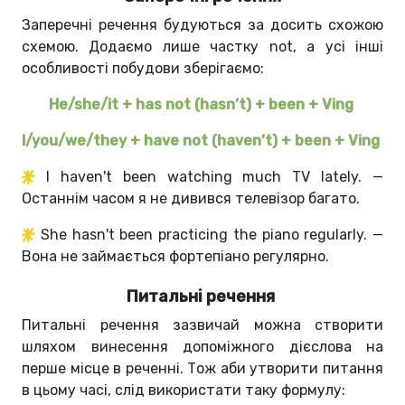
Заперечні речення будуються за досить схожою
схемою. Додаємо лише частку not, а усі інші
особливості побудови зберігаємо:
He/she/it + has not (hasn’t) + been + Ving
I/you/we/they + have not (haven’t) + been + Ving
I haven't been watching much TV lately. —
Останнім часом я не дивився телевізор багато.
She hasn't been practicing the piano regularly. —
Вона не займається фортепіано регулярно.
Питальні речення
Питальні речення зазвичай можна створити
шляхом винесення допоміжного дієслова на
перше місце в реченні. Тож аби утворити питання
в цьому часі, слід використати таку формулу: