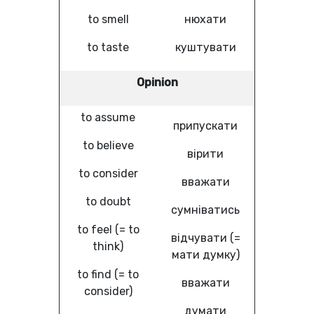
to smell
нюхати
to taste
куштувати
Opinion
to assume
припускати
to believe
вірити
to consider
вважати
to doubt
сумніватись
to feel (= to
відчувати (=
think)
мати думку)
to find (= to
вважати
consider)
думати