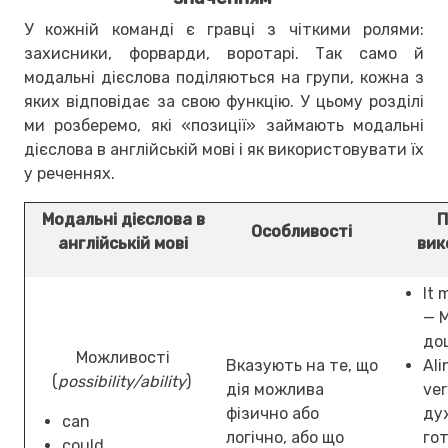
У кожній команді є гравці з чіткими ролями:
захисники, форварди, воротарі. Так само й
модальні дієслова поділяються на групи, кожна з
яких відповідає за свою функцію. У цьому розділі
ми розберемо, які «позиції» займають модальні
дієслова в англійській мові і як використовувати їх
у реченнях.
Модальні дієслова в
П
Особливості
англійській мові
вик
It 
— 
до
Можливості
Вказують на те, що
Ali
(
possibility/ability
)
дія можлива
ver
фізично або
ду
can
логічно, або що
го
could