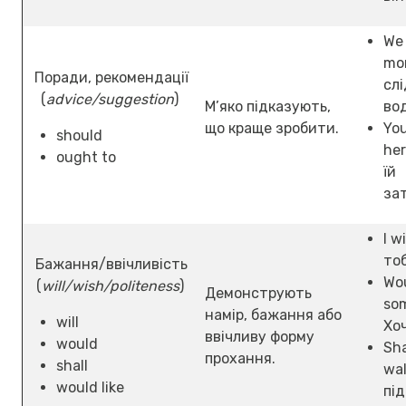
We 
mor
Поради, рекомендації
слі
(
advice/suggestion
)
М’яко підказують,
во
що краще зробити.
You
should
her
ought to
їй
за
I w
то
Бажання/ввічливість
Wou
(
will/wish/politeness
)
Демонструють
so
намір, бажання або
will
Хо
ввічливу форму
would
Sha
прохання.
shall
wa
would like
пі