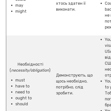
хтось здатен її
Cou
may
виконати.
ba
might
не 
по
рю
You
vis
US
ві
СШ
Необхідності
не
(
necessity/obligation
)
Демонструють, що
от
must
щось необхідно,
You
have to
потрібно, слід
to 
need to
зробити.
Тоб
ought to
по
should
бр
You