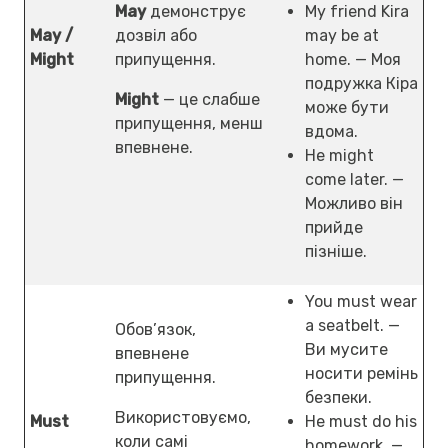
May
демонструє
My friend Kira
May /
дозвіл або
may be at
Might
припущення.
home. — Моя
подружка Кіра
Might
— це слабше
може бути
припущення, менш
вдома.
впевнене.
He might
come later. —
Можливо він
прийде
пізніше.
You must wear
a seatbelt. —
Обов’язок,
Ви мусите
впевнене
носити ремінь
припущення.
безпеки.
Використовуємо,
Must
He must do his
коли самі
homework. —