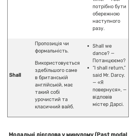
потрібно бути
обережною
наступного
разу.
Пропозиція чи
Shall we
формальність.
dance? —
Потанцюємо?
Використовується
“I shall return,”
здебільшого саме
Shall
said Mr. Darcy.
в британській
— «Я
англійській, має
повернуся», —
такий собі
відповів
урочистий та
містер Дарсі.
класичний вайб.
Модальні дієслова у минулому (Past modal