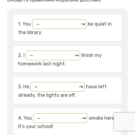
1. You
be quiet in
the library.
2. I
finish my
homework last night.
3. He
have left
already, the lights are off.
4. You
smoke here!
It’s your school!