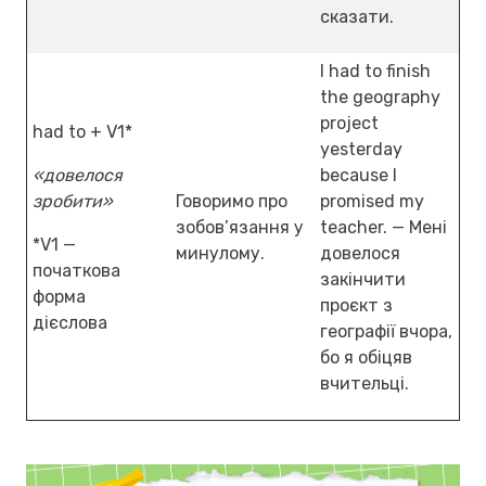
сказати.
I had to finish
the geography
project
had to + V1*
yesterday
«довелося
because I
зробити»
Говоримо про
promised my
зобов’язання у
teacher. — Мені
*V1 —
минулому.
довелося
початкова
закінчити
форма
проєкт з
дієслова
географії вчора,
бо я обіцяв
вчительці.