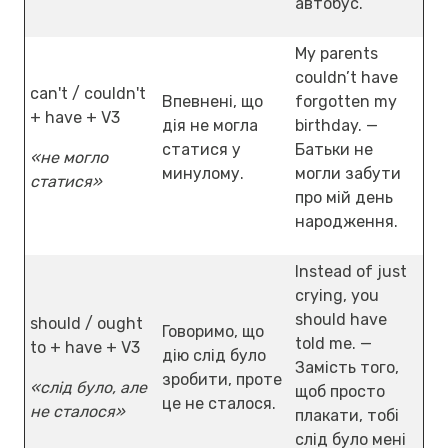
автобус.
My parents
couldn’t have
can't / couldn't
Впевнені, що
forgotten my
+ have + V3
дія не могла
birthday. —
статися у
Батьки не
«не могло
минулому.
могли забути
статися»
про мій день
народження.
Instead of just
crying, you
should have
should / ought
Говоримо, що
told me. —
to + have + V3
дію слід було
Замість того,
зробити, проте
«слід було, але
щоб просто
це не сталося.
не сталося»
плакати, тобі
слід було мені