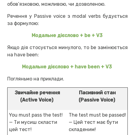
обов’язковою, можливою, чи дозволеною.
Речення у Passive voice з modal verbs будується
за формулою:
Модальне дієслово + be + V3
Якщо дія стосується минулого, то be замінюється
на have been:
Модальне дієслово + have been + V3
Погляньмо на приклади.
Звичайне речення
Пасивний стан
(Active Voice)
(Passive Voice)
You must pass the test!
The test must be passed!
— Ти мусиш скласти
— Цей тест має бути
цей тест!
складеним!