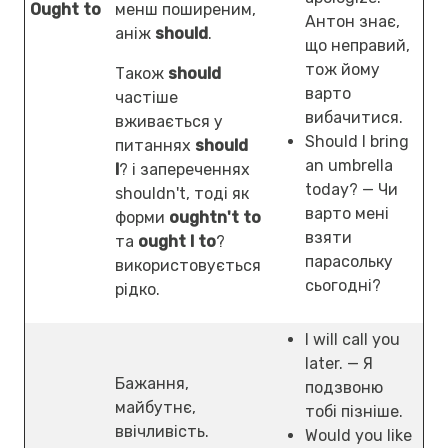
Ought to
менш поширеним,
Антон знає,
аніж
should
.
що неправий,
тож йому
Також
should
варто
частіше
вибачитися.
вживається у
Should I bring
питаннях
should
an umbrella
I
? і запереченнях
today? — Чи
shouldn't, тоді як
варто мені
форми
oughtn't to
взяти
та
ought I to
?
парасольку
використовується
сьогодні?
рідко.
I will call you
later. — Я
Бажання,
подзвоню
майбутнє,
тобі пізніше.
ввічливість.
Would you like