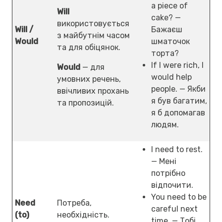
a piece of
Will
cake? —
використовується
Will /
Бажаєш
з майбутнім часом
Would
шматочок
та для обіцянок.
торта?
If I were rich, I
Would
— для
would help
умовних речень,
people. — Якби
ввічливих прохань
я був багатим,
та пропозицій.
я б допомагав
людям.
I need to rest.
— Мені
потрібно
відпочити.
You need to be
Need
Потреба,
careful next
(to)
необхідність.
time. — Тобі