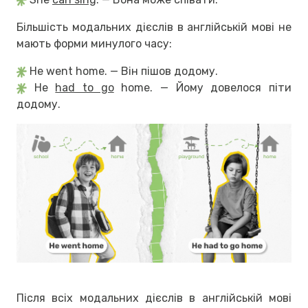
Більшість модальних дієслів в англійській мові не
мають форми минулого часу:
He went home. — Він пішов додому.
He
had to go
home. — Йому довелося піти
додому.
Після всіх модальних дієслів в англійській мові