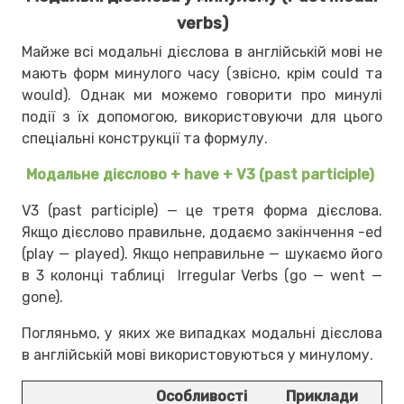
verbs)
Майже всі модальні дієслова в англійській мові не
мають форм минулого часу (звісно, крім could та
would). Однак ми можемо говорити про минулі
події з їх допомогою, використовуючи для цього
спеціальні конструкції та формулу.
Модальне дієслово + have + V3 (past participle)
V3 (past participle) — це третя форма дієслова.
Якщо дієслово правильне, додаємо закінчення -ed
(play — played). Якщо неправильне — шукаємо його
в 3 колонці таблиці Irregular Verbs (go — went —
gone).
Погляньмо, у яких же випадках модальні дієслова
в англійській мові використовуються у минулому.
Особливості
Приклади