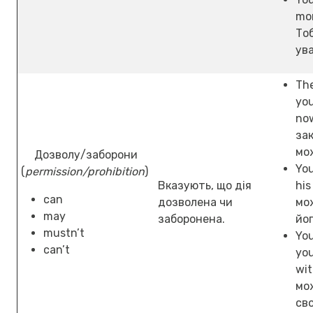
mor
Тоб
ув
The
you
now
зак
мо
Дозволу/заборони
You
(
permission/prohibition
)
Вказують, що дія
his
can
дозволена чи
мо
may
заборонена.
йо
mustn’t
You
can’t
yo
wit
мо
сво