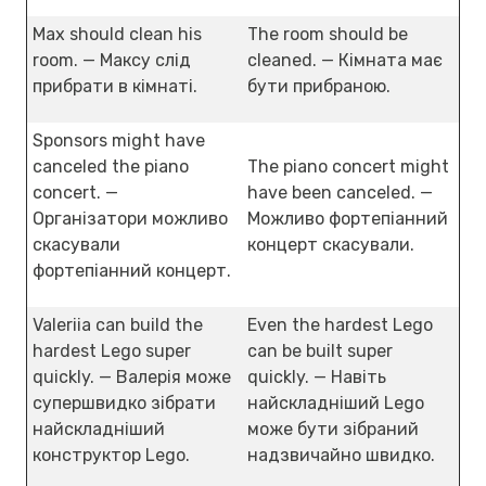
Max should clean his
The room should be
room. — Максу слід
cleaned. — Кімната має
прибрати в кімнаті.
бути прибраною.
Sponsors might have
canceled the piano
The piano concert might
concert. —
have been canceled. —
Організатори можливо
Можливо фортепіанний
скасували
концерт скасували.
фортепіанний концерт.
Valeriia can build the
Even the hardest Lego
hardest Lego super
can be built super
quickly. — Валерія може
quickly. — Навіть
супершвидко зібрати
найскладніший Lego
найскладніший
може бути зібраний
конструктор Lego.
надзвичайно швидко.