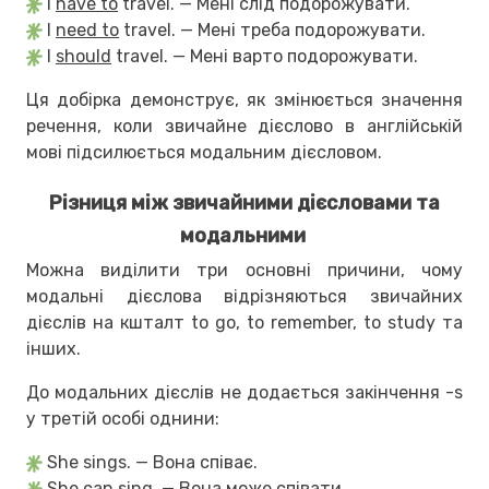
I
have to
travel. — Мені слід подорожувати.
I
need to
travel. — Мені треба подорожувати.
I
should
travel. — Мені варто подорожувати.
Ця добірка демонструє, як змінюється значення
речення, коли звичайне дієслово в англійській
мові підсилюється модальним дієсловом.
Різниця між звичайними дієсловами та
модальними
Можна виділити три основні причини, чому
модальні дієслова відрізняються звичайних
дієслів на кшталт to go, to remember, to study та
інших.
До модальних дієслів не додається закінчення -s
у третій особі однини:
She sings. — Вона співає.
She
can sing
. — Вона може співати.