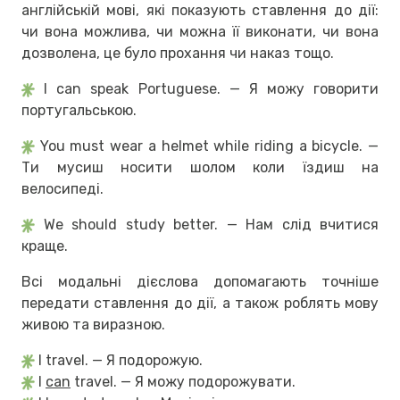
англійській мові, які показують ставлення до дії:
чи вона можлива, чи можна її виконати, чи вона
дозволена, це було прохання чи наказ тощо.
I can speak Portuguese. — Я можу говорити
португальською.
You must wear a helmet while riding a bicycle. —
Ти мусиш носити шолом коли їздиш на
велосипеді.
We should study better. — Нам слід вчитися
краще.
Всі модальні дієслова допомагають точніше
передати ставлення до дії, а також роблять мову
живою та виразною.
I travel. — Я подорожую.
I
can
travel. — Я можу подорожувати.