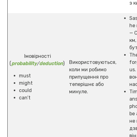
з к
Sas
he 
— С
км,
бу
Th
Імовірності
Використовуються,
for
(
probability
/
deduction
)
коли ми робимо
us
must
припущення про
во
might
теперішнє або
на
could
минуле.
Tim
can’t
ans
pho
be 
не 
дз
він