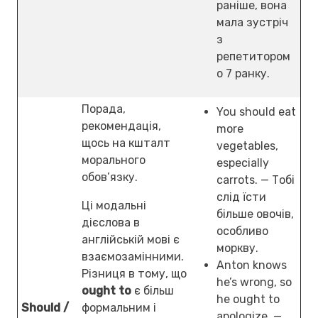
раніше, вона
мала зустріч
з
репетитором
о 7 ранку.
Порада,
You should eat
рекомендація,
more
щось на кшталт
vegetables,
морального
especially
обов’язку.
carrots. — Тобі
слід їсти
Ці модальні
більше овочів,
дієслова в
особливо
англійській мові є
моркву.
взаємозамінними.
Anton knows
Різниця в тому, що
he’s wrong, so
ought to
є більш
he ought to
Should /
формальним і
apologize. —