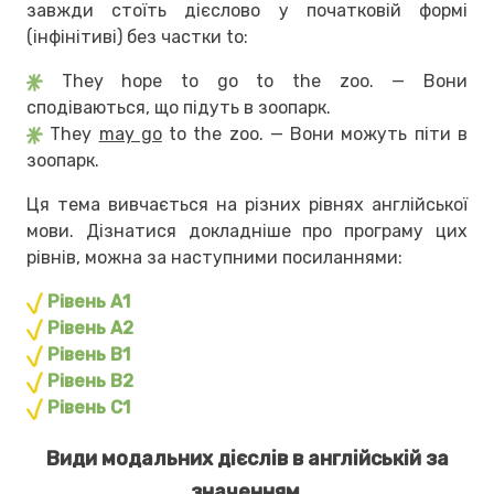
завжди стоїть дієслово у початковій формі
(інфінітиві) без частки to:
They hope to go to the zoo. — Вони
сподіваються, що підуть в зоопарк.
They
may go
to the zoo. — Вони можуть піти в
зоопарк.
Ця тема вивчається на різних рівнях англійської
мови. Дізнатися докладніше про програму цих
рівнів, можна за наступними посиланнями:
Рівень А1
Рівень А2
Рівень В1
Рівень В2
Рівень С1
Види модальних дієслів в англійській за
значенням