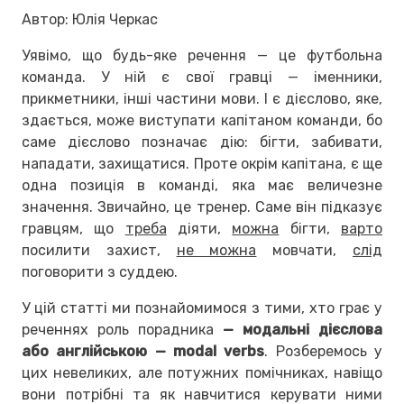
Автор: Юлія Черкас
Уявімо, що будь-яке речення — це футбольна
команда. У ній є свої гравці — іменники,
прикметники, інші частини мови. І є дієслово, яке,
здається, може виступати капітаном команди, бо
саме дієслово позначає дію: бігти, забивати,
нападати, захищатися. Проте окрім капітана, є ще
одна позиція в команді, яка має величезне
значення. Звичайно, це тренер. Саме він підказує
гравцям, що
треба
діяти,
можна
бігти,
варто
посилити захист,
не можна
мовчати,
слід
поговорити з суддею.
У цій статті ми познайомимося з тими, хто грає у
реченнях роль порадника
— модальні дієслова
або англійською — modal verbs
. Розберемось у
цих невеликих, але потужних помічниках, навіщо
вони потрібні та як навчитися керувати ними