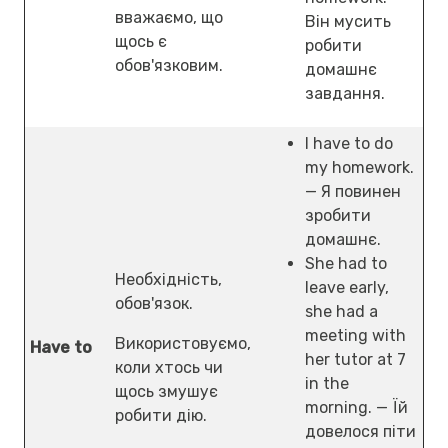
вважаємо, що
Він мусить
щось є
робити
обов'язковим.
домашнє
завдання.
I have to do
my homework.
— Я повинен
зробити
домашнє.
She had to
Необхідність,
leave early,
обов'язок.
she had a
meeting with
Використовуємо,
Have to
her tutor at 7
коли хтось чи
in the
щось змушує
morning. — Їй
робити дію.
довелося піти