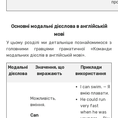
пр
Основні модальні дієслова в англійській
мові
У цьому розділі ми детальніше познайомимося з
головними гравцями граматичної «Команди
модальних дієслів в англійській мові».
Модальні
Значення, що
Приклади
дієслова
виражають
використання
I can swim. — Я
вмію плавати.
Можливість,
He could run
вміння.
very fast
when he was
Can