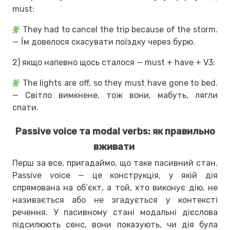
must:
They had to cancel the trip because of the storm.
— Їм довелося скасувати поїздку через бурю.
2) якщо напевно щось сталося — must + have + V3:
The lights are off, so they must have gone to bed.
— Світло вимкнене, тож вони, мабуть, лягли
спати.
Passive voice та modal verbs: як правильно
вживати
Перш за все, пригадаймо, що таке пасивний стан.
Passive voice — це конструкція, у якій дія
спрямована на об’єкт, а той, хто виконує дію, не
називається або не згадується у контексті
речення. У пасивному стані модальні дієслова
підсилюють сенс, вони показують, чи дія була