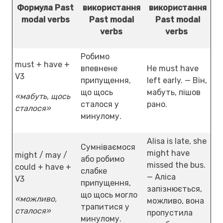
Формула Past
використання
використання
modal verbs
Past modal
Past modal
verbs
verbs
Робимо
must + have +
впевнене
He must have
V3
припущення,
left early. — Він,
що щось
мабуть, пішов
«мабуть, щось
сталося у
рано.
сталося»
минулому.
Alisa is late, she
Сумніваємося
might have
might / may /
або робимо
missed the bus.
could + have +
слабке
— Аліса
V3
припущення,
запізнюється,
що щось могло
«можливо,
можливо, вона
трапитися у
сталося»
пропустила
минулому.