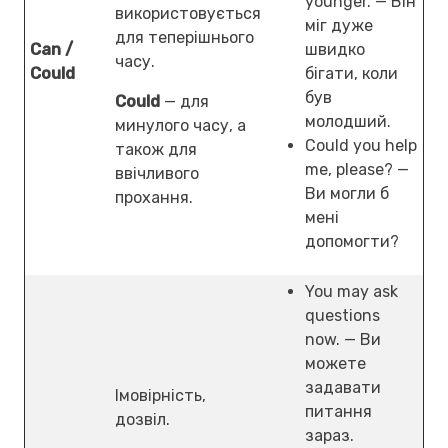
younger. — Він
використовується
міг дуже
для теперішнього
Can /
швидко
часу.
Could
бігати, коли
був
Could
— для
молодший.
минулого часу, а
Could you help
також для
me, please? —
ввічливого
Ви могли б
прохання.
мені
допомогти?
You may ask
questions
now. — Ви
можете
задавати
Імовірність,
питання
дозвіл.
зараз.