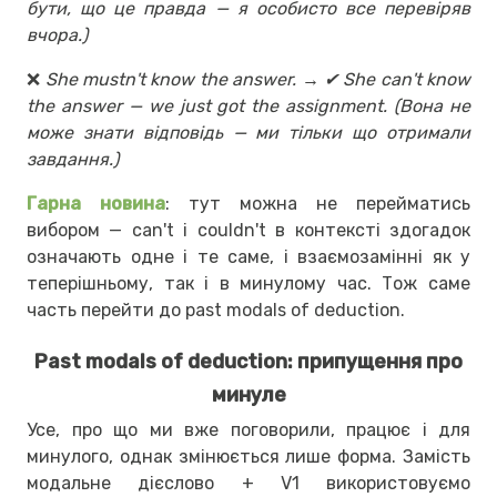
бути, що це правда — я особисто все перевіряв
вчора.)
❌
She mustn't know the answer. → ✔ She can't know
the answer — we just got the assignment. (Вона не
може знати відповідь — ми тільки що отримали
завдання.)
Гарна новина
: тут можна не перейматись
вибором — can't і couldn't в контексті здогадок
означають одне і те саме, і взаємозамінні як у
теперішньому, так і в минулому час. Тож саме
часть перейти до past modals of deduction.
Past modals of deduction: припущення про
минуле
Усе, про що ми вже поговорили, працює і для
минулого, однак змінюється лише форма. Замість
модальне дієслово + V1 використовуємо