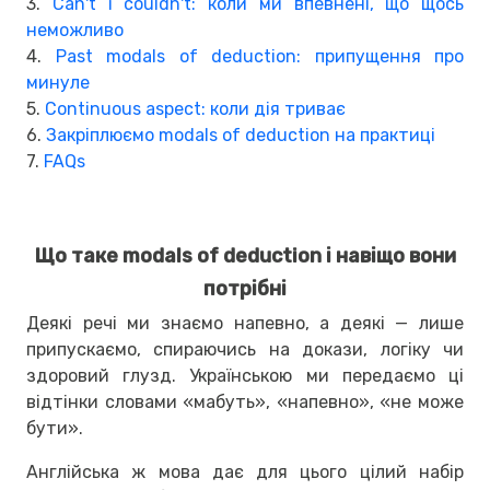
3.
Can't і couldn't: коли ми впевнені, що щось
неможливо
4.
Past modals of deduction: припущення про
минуле
5.
Continuous aspect: коли дія триває
6.
Закріплюємо modals of deduction на практиці
7.
FAQs
Що таке modals of deduction і навіщо вони
потрібні
Деякі речі ми знаємо напевно, а деякі — лише
припускаємо, спираючись на докази, логіку чи
здоровий глузд. Українською ми передаємо ці
відтінки словами «мабуть», «напевно», «не може
бути».
Англійська ж мова дає для цього цілий набір