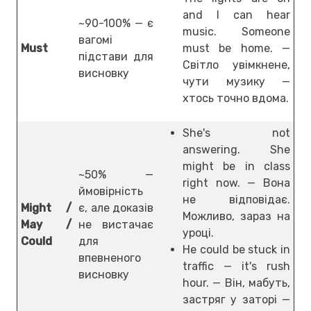
and I can hear
~90-100% — є
music. Someone
вагомі
Must
must be home. —
підстави для
Світло увімкнене,
висновку
чути музику —
хтось точно вдома.
She's not
answering. She
might be in class
~50% —
right now. — Вона
ймовірність
не відповідає.
Might /
є, але доказів
Можливо, зараз на
May /
не вистачає
уроці.
Could
для
He could be stuck in
впевненого
traffic — it's rush
висновку
hour. — Він, мабуть,
застряг у заторі —