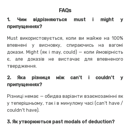
FAQs
1. Чим відрізняються must і might у
припущеннях?
Must використовується, коли ви майже на 100%
впевнені у висновку, спираючись на вагомі
докази. Might (як і may, could) — коли ймовірність
є, але доказів не вистачає для впевненого
твердження.
2. Яка різниця між can't і couldn't у
припущеннях?
Різниці немає — обидва варіанти взаємозамінні як
у теперішньому, так і в минулому часі (can't have /
couldn't have).
3. Як утворюються past modals of deduction?