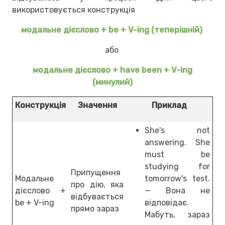
використовується конструкція
модальне дієслово + be + V-ing (теперішній)
або
модальне дієслово + have been + V-ing
(минулий)
Конструкція
Значення
Приклад
She's not
answering. She
must be
studying for
Припущення
Модальне
tomorrow's test.
про дію, яка
дієслово +
— Вона не
відбувається
be + V-ing
відповідає.
прямо зараз
Мабуть, зараз