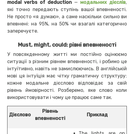
modal verbs of deduction
—
модальних дієслів
,
які точно передають ступінь вашої впевненості.
Не просто «я думаю», а саме наскільки сильно ви
впевнені: на 95%, на 50% чи взагалі категорично
заперечуєте.
Must, might, could: рівні впевненості
У повсякденному житті ми постійно оцінюємо
ситуації з різним рівнем впевненості, і робимо це
інтуїтивно, навіть не замислюючись. В англійській
мові ця інтуїція має чітку граматичну структуру:
кожне модальне дієслово відповідає за свій
рівень ймовірності. Розберемо, яке слово коли
використовувати і чому це працює саме так.
Рівень
Дієслово
Приклад
впевненості
The lights are on