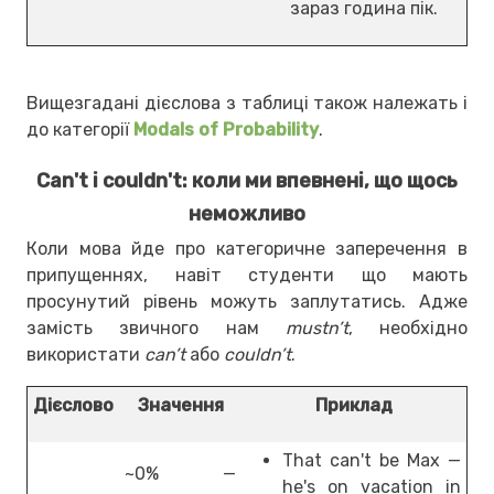
зараз година пік.
Вищезгадані дієслова з таблиці також належать і
до категорії
Modals of Probability
.
Can't і couldn't: коли ми впевнені, що щось
неможливо
Коли мова йде про категоричне заперечення в
припущеннях, навіт студенти що мають
просунутий рівень можуть заплутатись. Адже
замість звичного нам
mustn’t
, необхідно
використати
can’t
або
couldn’t
.
Дієслово
Значення
Приклад
That can't be Max —
~0% —
he's on vacation in