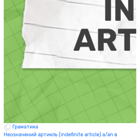
Граматика
Неозначений артикль (indefinite article) a/an в
M