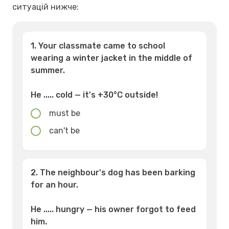
ситуацій нижче:
1. Your classmate came to school
wearing a winter jacket in the middle of
summer.
He ..... cold — it's +30°C outside!
must be
can't be
2. The neighbour's dog has been barking
for an hour.
He ..... hungry — his owner forgot to feed
him.