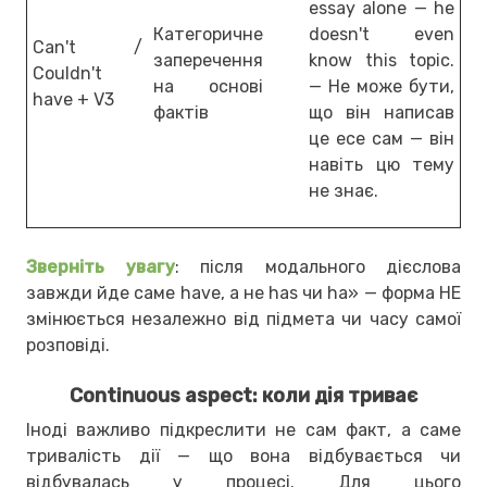
essay alone — he
Категоричне
doesn't even
Can't /
заперечення
know this topic.
Couldn't
на основі
— Не може бути,
have + V3
фактів
що він написав
це есе сам — він
навіть цю тему
не знає.
Зверніть увагу
: після модального дієслова
завжди йде саме have, а не has чи ha» — форма НЕ
змінюється незалежно від підмета чи часу самої
розповіді.
Continuous aspect: коли дія триває
Іноді важливо підкреслити не сам факт, а саме
тривалість дії — що вона відбувається чи
відбувалась у процесі. Для цього