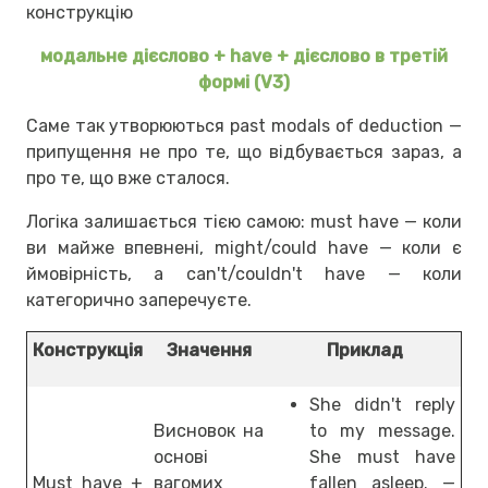
конструкцію
модальне дієслово + have + дієслово в третій
формі (V3)
Саме так утворюються past modals of deduction —
припущення не про те, що відбувається зараз, а
про те, що вже сталося.
Логіка залишається тією самою: must have — коли
ви майже впевнені, might/could have — коли є
ймовірність, а can't/couldn't have — коли
категорично заперечуєте.
Конструкція
Значення
Приклад
She didn't reply
Висновок на
to my message.
основі
She must have
Must have +
вагомих
fallen asleep. —