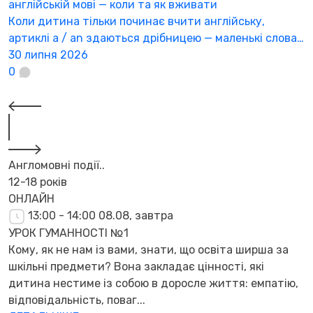
англійській мові — коли та як вживати
в
Коли дитина тільки починає вчити англійську,
Я
артиклі a / an здаються дрібницею — маленькі слова…
о
30 липня 2026
п
0
2
Англомовні події..
12-18 років
ОНЛАЙН
13:00 - 14:00
08.08, завтра
УРОК ГУМАННОСТІ №1
Кому, як не нам із вами, знати, що освіта ширша за
шкільні предмети? Вона закладає цінності, які
дитина нестиме із собою в доросле життя: емпатію,
відповідальність, поваг...