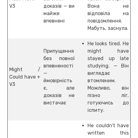
V3
доказів — ви
Вона не
майже
відповіла на
впевнені
повідомлення.
Мабуть, заснула.
He looks tired. He
Припущення
might have
без повної
stayed up late
впевненості
studying. — Він
Might /
—
виглядає
Could have +
ймовірність
втомленим.
V3
є, але
Можливо, він
доказів не
пізно ліг,
вистачає
готуючись до
іспиту.
He couldn't have
written this