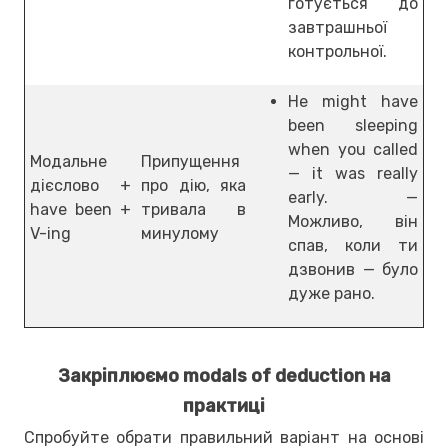
готується до
завтрашньої
контрольної.
He might have
been sleeping
when you called
Модальне
Припущення
— it was really
дієслово +
про дію, яка
early. —
have been +
тривала в
Можливо, він
V-ing
минулому
спав, коли ти
дзвонив — було
дуже рано.
Закріплюємо modals of deduction на
практиці
Спробуйте обрати правильний варіант на основі