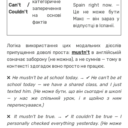
категоричне
Can't /
Spain right now. —
заперечення
Couldn't
Це не може бути
на основі
Макс — він зараз у
фактів
відпустці в Іспанії.
Логіка використання цих модальних дієслів
припущення доволі проста:
mustn't
в англійській
означає заборону (не можна), а не сумнів — тому в
контексті здогадок воно просто не працює.
❌
He mustn't be at school today. → ✔ He can't be at
school today — we have a shared class, and I just
texted him. (Не може бути, що він сьогодні в школі
— у нас же спільний урок, і я щойно з ним
переписувався.)
❌
It mustn't be true. → ✔ It couldn't be true — I
personally checked everything yesterday. (Не може