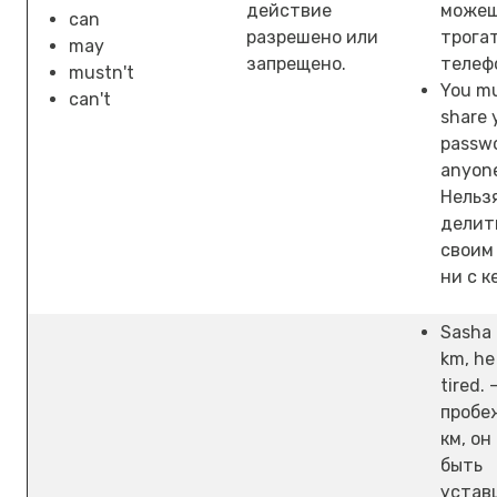
действие
може
can
разрешено или
трогат
may
запрещено.
телеф
mustn't
You mu
can't
share 
passwo
anyone
Нельз
делит
своим
ни с к
Sasha 
km, he
tired.
пробе
км, о
быть
устав