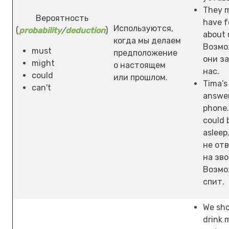
They 
Вероятность
have f
Используются,
(
probability
/
deduction
)
about 
когда мы делаем
Возмо
must
предположение
они з
might
о настоящем
нас.
could
или прошлом.
Tima’s
can't
answer
phone.
could 
asleep
не от
на зво
Возмо
спит.
We sh
drink 