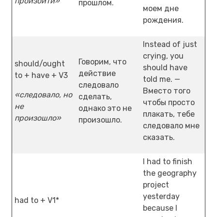
произойти»
прошлом.
моем дне
рождения.
Instead of just
crying, you
Говорим, что
should/ought
should have
действие
to + have + V3
told me. —
следовало
Вместо того
«следовало, но
сделать,
чтобы просто
не
однако это не
плакать, тебе
произошло»
произошло.
следовало мне
сказать.
I had to finish
the geography
project
yesterday
had to + V1*
because I