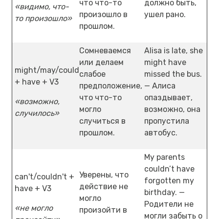
что что-то
должно быть,
«видимо, что-
произошло в
ушел рано.
то произошло»
прошлом.
Сомневаемся
Alisa is late, she
или делаем
might have
might/may/could
слабое
missed the bus.
+ have + V3
предположение,
— Алиса
что что-то
опаздывает,
«возможно,
могло
возможно, она
случилось»
случиться в
пропустила
прошлом.
автобус.
My parents
couldn’t have
Уверены, что
can't/couldn't +
forgotten my
действие не
have + V3
birthday. —
могло
Родители не
«не могло
произойти в
могли забыть о