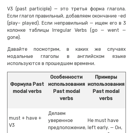
V3 (past participle) — это третья форма глагола.
Если глагол правильный, добавляем окончание -ed
(play– played). Если неправильный — ищем его в 3
колонке таблицы Irregular Verbs (go — went —
gone).
Давайте посмотрим, в каких же случаях
модальные глаголы в английском языке
используются в прошедшем времени.
Особенности
Примеры
Формула Past
использования
использования
modal verbs
Past modal
Past modal
verbs
verbs
Делаем
must + have +
уверенное
He must have
V3
предположение,
left early. — Он,