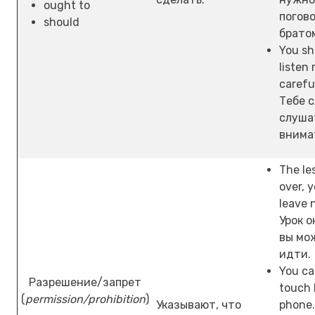
ought to
погово
should
брато
You sh
listen
careful
Тебе 
слуша
внима
The le
over, 
leave 
Урок о
вы мо
идти.
You ca
Разрешение/запрет
touch 
(
permission/prohibition
)
Указывают, что
phone.