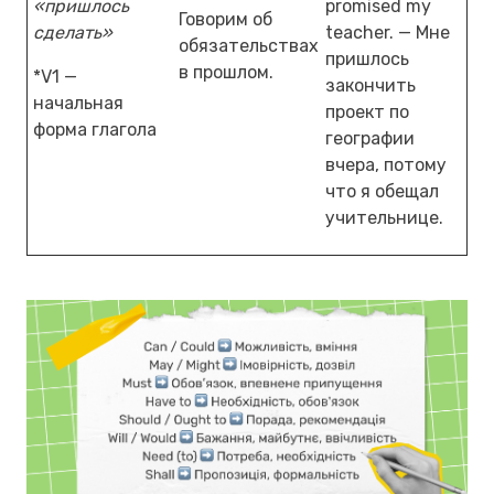
«пришлось
promised my
Говорим об
сделать»
teacher. — Мне
обязательствах
пришлось
в прошлом.
*V1 —
закончить
начальная
проект по
форма глагола
географии
вчера, потому
что я обещал
учительнице.