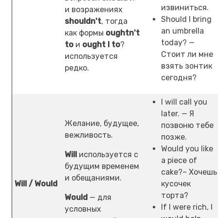
извиниться.
и возражениях
Should I bring
shouldn't
, тогда
an umbrella
как формы
oughtn't
today? —
to
и
ought I to
?
Стоит ли мне
используется
взять зонтик
редко.
сегодня?
I will call you
later. — Я
Желание, будущее,
позвоню тебе
вежливость.
позже.
Would you like
Will
используется с
a piece of
будущим временем
cake?– Хочешь
и обещаниями.
Will / Would
кусочек
торта?
Would
— для
If I were rich, I
условных