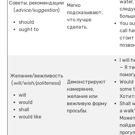
water.
Советы, рекомендации
Мягко
следу
(
advice/suggestion
)
подсказывают,
больш
что лучше
should
You ou
сделать.
ought to
call he
стоит
позво
I will 
— Я те
помогу
Желание/вежливость
Демонстрируют
Would 
(
will/wish/politeness
)
намерение,
some 
will
желание или
Хотит
would
вежливую форму
Shall 
shall
просьбы.
a walk
would like
Может
пойде
прогу