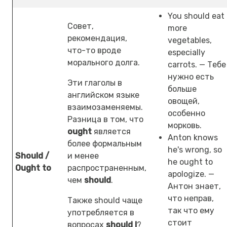
You should eat
Совет,
more
рекомендация,
vegetables,
что-то вроде
especially
морального долга.
carrots. — Тебе
нужно есть
Эти глаголы в
больше
английском языке
овощей,
взаимозаменяемы.
особенно
Разница в том, что
морковь.
ought
является
Anton knows
более формальным
he's wrong, so
Should /
и менее
he ought to
Ought to
распространенным,
apologize. —
чем
should
.
Антон знает,
что неправ,
Также should чаще
так что ему
употребляется в
стоит
вопросах
should I
?