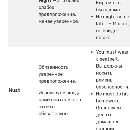
Might
— это более
Кира может
слабое
быть дома.
предположение,
He might come
менее уверенное.
later. — Может,
он придет
позже.
You must wear
a seatbelt. —
Вы должны
Обязанность,
носить
уверенное
ремень
предположение.
безопасности.
Must
Используем, когда
He must do his
сами считаем, что
homework. —
что-то
Он должен
обязательно.
делать
домашнее
задание.