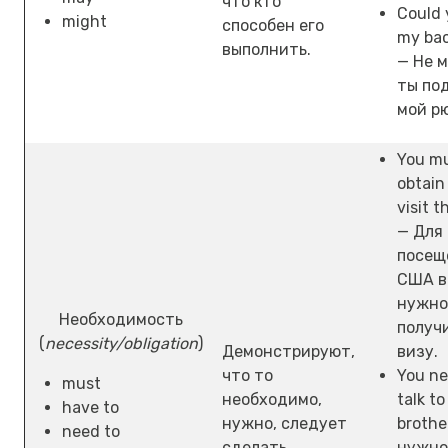
что кто
Could 
might
способен его
my ba
выполнить.
— Не м
ты по
мой р
You m
obtain 
visit t
— Для
посещ
США в
нужно
Необходимость
получ
(
necessity/obligation
)
Демонстрируют,
визу.
что то
You ne
must
необходимо,
talk to
have to
нужно, следует
brothe
need to
сделать.
нужно