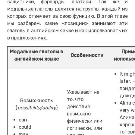
защитники, форварды, вратари. Так же и
модальные глаголы делятся на группы, каждый из
которых отвечает за свою функцию. В этой главе
мы разберем, какие «позиции» занимают эти
глаголы в английском языке и как использовать их
в предложениях.
Модальные глаголы в
Прим
Особенности
английском языке
использ
It migh
later.
пойде
Указывают на
дождь
то, что
Возможность
Alina 
действие
(
possibility/ability
)
very we
возможно
Алина
can
физически или
хорош
could
логически, или
готови
may