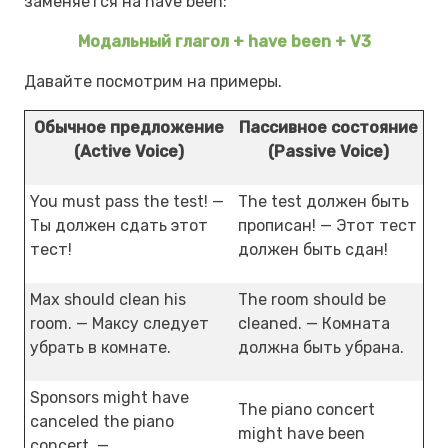
заменяется на have been:
Модальный глагол + have been + V3
Давайте посмотрим на примеры.
Обычное предложение
Пассивное состояние
(Active Voice)
(Passive Voice)
You must pass the test! —
The test должен быть
Ты должен сдать этот
прописан! — Этот тест
тест!
должен быть сдан!
Max should clean his
The room should be
room. — Максу следует
cleaned. — Комната
убрать в комнате.
должна быть убрана.
Sponsors might have
The piano concert
canceled the piano
might have been
concert. —