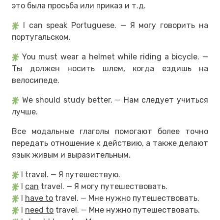
это была просьба или приказ и т.д.
I can speak Portuguese. — Я могу говорить на
португальском.
You must wear a helmet while riding a bicycle. —
Ты должен носить шлем, когда ездишь на
велосипеде.
We should study better. — Нам следует учиться
лучше.
Все модальные глаголы помогают более точно
передать отношение к действию, а также делают
язык живым и выразительным.
I travel. — Я путешествую.
I
can
travel. — Я могу путешествовать.
I
have to
travel. — Мне нужно путешествовать.
I
need to
travel. — Мне нужно путешествовать.