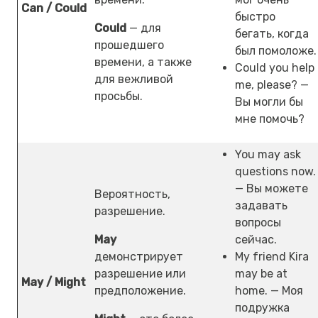
Can / Could
быстро
Could
— для
бегать, когда
прошедшего
был помоложе.
времени, а также
Could you help
для вежливой
me, please? —
просьбы.
Вы могли бы
мне помочь?
You may ask
questions now.
— Вы можете
Вероятность,
задавать
разрешение.
вопросы
May
сейчас.
демонстрирует
My friend Kira
разрешение или
may be at
May / Might
предположение.
home. — Моя
подружка