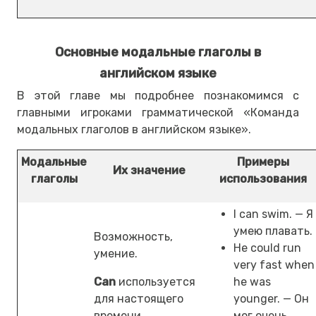
Основные модальные глаголы в
английском языке
В этой главе мы подробнее познакомимся с
главными игроками грамматической «Команда
модальных глаголов в английском языке».
Модальные
Примеры
Их значение
глаголы
использования
I can swim. — Я
умею плавать.
Возможность,
He could run
умение.
very fast when
Can
используется
he was
для настоящего
younger. — Он
времени.
мог очень