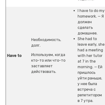
I have to do my
homework. — Я
должен
сделать
домашнее.
She had to
Необходимость,
leave early, she
долг.
had a meeting
Используем, когда
Have to
with her tutor
кто-то или что-то
at 7 in the
заставляет
morning. — Ей
действовать.
пришлось
уйти раньше,
у нее была
встреча с
репетитором
в 7 утра.