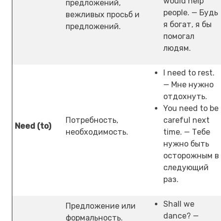
would help
предложений,
people. — Будь
вежливых просьб и
я богат, я бы
предложений.
помогал
людям.
I need to rest.
— Мне нужно
отдохнуть.
You need to be
Потребность,
careful next
Need (to)
необходимость.
time. — Тебе
нужно быть
осторожным в
следующий
раз.
Shall we
Предложение или
dance? —
формальность.