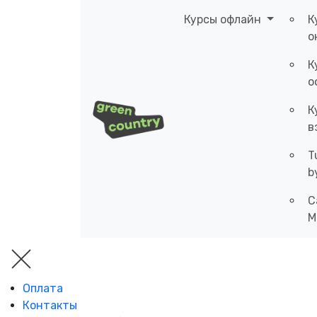
Курсы офлайн
К
о
К
о
К
в
T
b
C
M
Оплата
Контакты