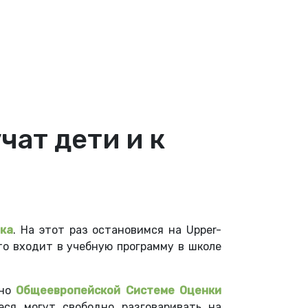
чат дети и к
ыка
. На этот раз остановимся на Upper-
что входит в учебную программу в школе
сно
Общеевропейской Системе Оценки
еся могут свободно разговаривать на