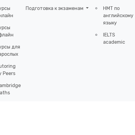
урсы
Подготовка к экзаменам
НМТ по
нлайн
английскому
языку
урсы
флайн
IELTS
academic
урсы для
зрослых
utoring
y Peers
ambridge
aths