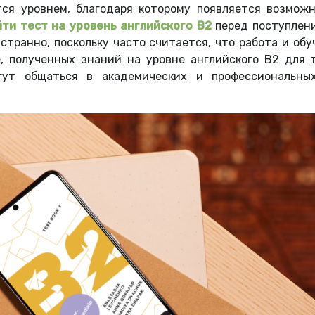
ется уровнем, благодаря которому появляется возмож
ти тест на уровень английского B2
перед поступлен
 странно, поскольку часто считается, что работа и о
е, полученных знаний на уровне английского B2 для
гут общаться в академических и профессиональны