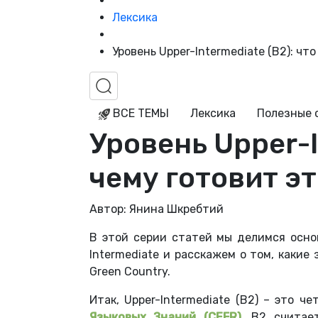
Лексика
Уровень Upper-Intermediate (B2): чт
ВСЕ ТЕМЫ
Лексика
Полезные 
Уровень Upper-I
чему готовит э
Автор: Янина Шкребтий
В этой серии статей мы делимся осн
Intermediate и расскажем о том, какие
Green Country.
Итак, Upper-Intermediate (B2) – это 
Языковых Знаний (CEFR)
. В2 считае