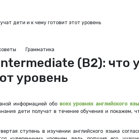
о учат дети и к чему готовит этот уровень
советы
Грамматика
ntermediate (B2): что у
тот уровень
овной информацией обо
всех уровнях английского яз
 знания дети получат в течение обучения и покажем, 
четвертая ступень в изучении английского языка согла
тся «уверенным» уровнем, ведь, получив его, учащи