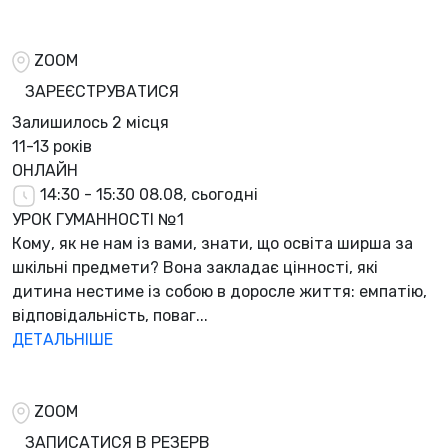
ZOOM
ЗАРЕЄСТРУВАТИСЯ
Залишилось
2 місця
11-13 років
ОНЛАЙН
14:30 - 15:30
08.08, сьогодні
УРОК ГУМАННОСТІ №1
Кому, як не нам із вами, знати, що освіта ширша за
шкільні предмети? Вона закладає цінності, які
дитина нестиме із собою в доросле життя: емпатію,
відповідальність, поваг...
ДЕТАЛЬНІШЕ
ZOOM
ЗАПИСАТИСЯ В РЕЗЕРВ