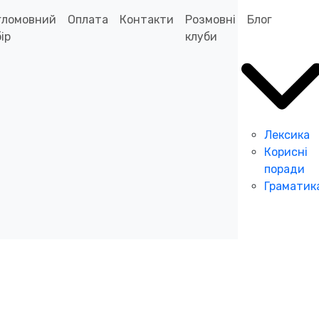
гломовний
Оплата
Контакти
Розмовні
Блог
ір
клуби
Лексика
Корисні
поради
Граматик