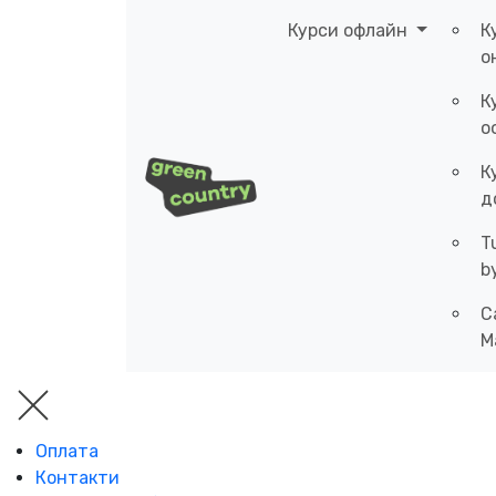
Курси офлайн
К
о
К
о
К
д
T
b
C
M
Оплата
Контакти