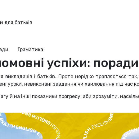
и для батьків
ради
Граматика
омовні успіхи: поради
я викладачів і батьків. Проте нерідко трапляється так
ені уроки, невиконані завдання чи хвилювання під час к
гу й на інші показники прогресу, аби зрозуміти, наскіль