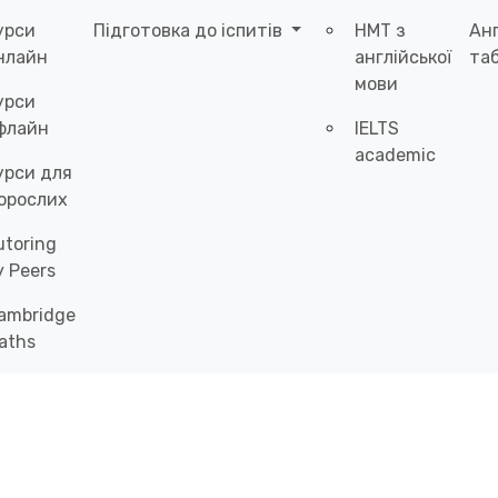
урси
Підготовка до іспитів
НМТ з
Ан
нлайн
англійської
таб
мови
урси
флайн
IELTS
academic
урси для
орослих
utoring
y Peers
ambridge
aths