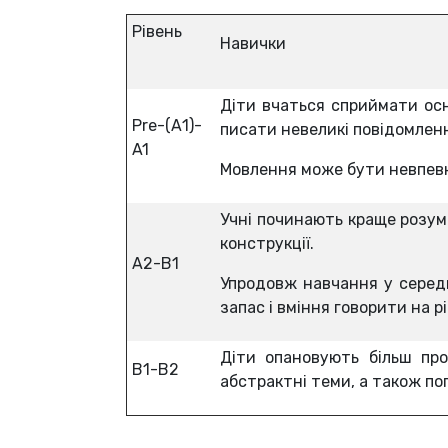
Рівень
Навички
Діти вчаться сприймати осн
Pre-(А1)-
писати невеликі повідомлен
A1
Мовлення може бути невпевн
Учні починають краще розум
конструкції.
А2-B1
Упродовж навчання у серед
запас і вміння говорити на р
Діти опановують більш про
B1-B2
абстрактні теми, а також по