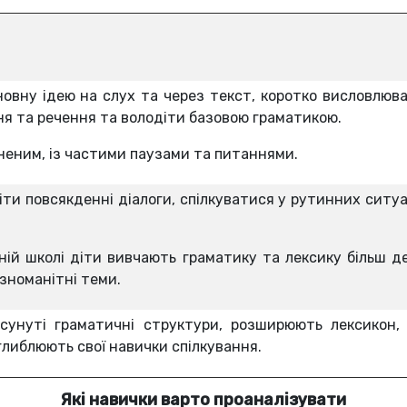
овну ідею на слух та через текст, коротко висловлюва
ня та речення та володіти базовою граматикою.
еним, із частими паузами та питаннями.
іти повсякденні діалоги, спілкуватися у рутинних ситу
ній школі діти вивчають граматику та лексику більш д
ізноманітні теми.
сунуті граматичні структури, розширюють лексикон,
глиблюють свої навички спілкування.
Які навички варто проаналізувати