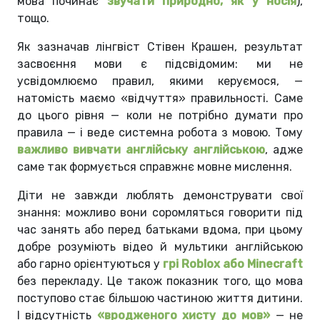
мова починає
звучати природно, як у носія
),
тощо.
Як зазначав лінгвіст Стівен Крашен, результат
засвоєння мови є підсвідомим: ми не
усвідомлюємо правил, якими керуємося, —
натомість маємо «відчуття» правильності. Саме
до цього рівня — коли не потрібно думати про
правила — і веде системна робота з мовою. Тому
важливо вивчати англійську англійською
, адже
саме так формується справжнє мовне мислення.
Діти не завжди люблять демонструвати свої
знання: можливо вони соромляться говорити під
час занять або перед батьками вдома, при цьому
добре розуміють відео й мультики англійською
або гарно орієнтуються у
грі Roblox або Minecraft
без перекладу. Це також показник того, що мова
поступово стає більшою частиною життя дитини.
І відсутність
«вродженого хисту до мов»
— не