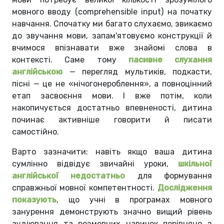
мовного вводу (comprehensible input) на початку
навчання. Спочатку ми багато слухаємо, звикаємо
до звучання мови, запам'ятовуємо конструкції й
вчимося впізнавати вже знайомі слова в
контексті. Саме тому
пасивне слухання
англійською
— перегляд мультиків, подкасти,
пісні — це не «нічогонероблення», а повноцінний
етап засвоєння мови. І вже потім, коли
накопичується достатньо впевненості, дитина
починає активніше говорити й писати
самостійно.
Варто зазначити: навіть якщо ваша дитина
сумлінно відвідує звичайні уроки,
шкільної
англійської недостатньо
для формування
справжньої мовної компетентності.
Дослідження
показують
, що учні в програмах мовного
занурення демонструють значно вищий рівень
аудіювання та розмовних навичок порівняно з