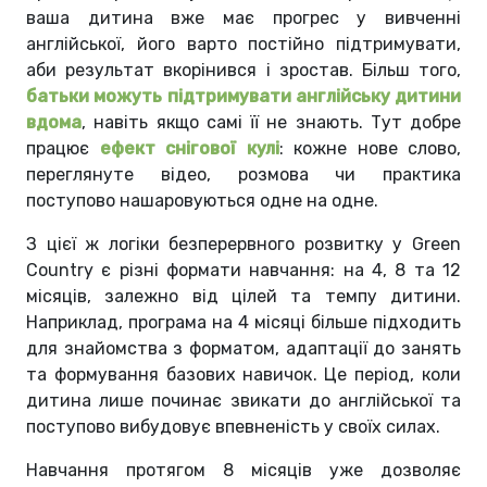
ваша дитина вже має прогрес у вивченні
англійської, його варто постійно підтримувати,
аби результат вкорінився і зростав. Більш того,
батьки можуть підтримувати англійську дитини
вдома
, навіть якщо самі її не знають. Тут добре
працює
ефект снігової кулі
: кожне нове слово,
переглянуте відео, розмова чи практика
поступово нашаровуються одне на одне.
З цієї ж логіки безперервного розвитку у Green
Country є різні формати навчання: на 4, 8 та 12
місяців, залежно від цілей та темпу дитини.
Наприклад, програма на 4 місяці більше підходить
для знайомства з форматом, адаптації до занять
та формування базових навичок. Це період, коли
дитина лише починає звикати до англійської та
поступово вибудовує впевненість у своїх силах.
Навчання протягом 8 місяців уже дозволяє