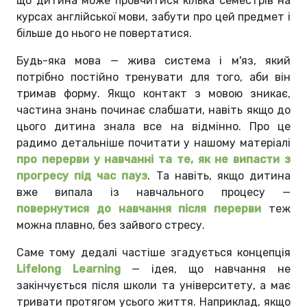
що дитина може провчитися кілька семестрів на
курсах англійської мови, забути про цей предмет і
більше до нього не повертатися.
Будь-яка мова — жива система і м'яз, який
потрібно постійно тренувати для того, аби він
тримав форму. Якщо контакт з мовою зникає,
частина знань починає слабшати, навіть якщо до
цього дитина знала все на відмінно. Про це
радимо детальніше почитати у нашому матеріалі
про перерви у навчанні та те, як не випасти з
прогресу під час пауз
. Та навіть, якщо дитина
вже випала із навчального процесу —
повернутися до навчання після перерви
теж
можна плавно, без зайвого стресу.
Саме тому дедалі частіше згадується концепція
Lifelong Learning
— ідея, що навчання не
закінчується після школи та університету, а має
тривати протягом усього життя. Наприклад, якщо