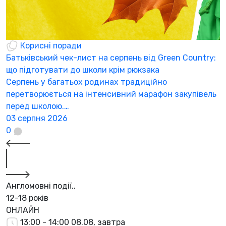
Корисні поради
Батьківський чек-лист на серпень від Green Country:
Г
що підготувати до школи крім рюкзака
з
Серпень у багатьох родинах традиційно
«
перетворюється на інтенсивний марафон закупівель
ї
перед школою.…
2
03 серпня 2026
0
Англомовні події..
12-18 років
ОНЛАЙН
13:00 - 14:00
08.08, завтра