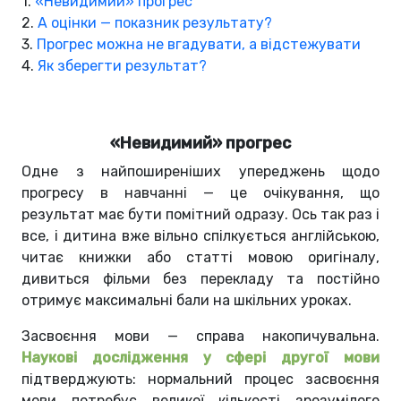
1.
«Невидимий» прогрес
2.
А оцінки — показник результату?
3.
Прогрес можна не вгадувати, а відстежувати
4.
Як зберегти результат?
«Невидимий» прогрес
Одне з найпоширеніших упереджень щодо
прогресу в навчанні — це очікування, що
результат має бути помітний одразу. Ось так раз і
все, і дитина вже вільно спілкується англійською,
читає книжки або статті мовою оригіналу,
дивиться фільми без перекладу та постійно
отримує максимальні бали на шкільних уроках.
Засвоєння мови — справа накопичувальна.
Наукові дослідження у сфері другої мови
підтверджують: нормальний процес засвоєння
мови потребує великої кількості зрозумілого