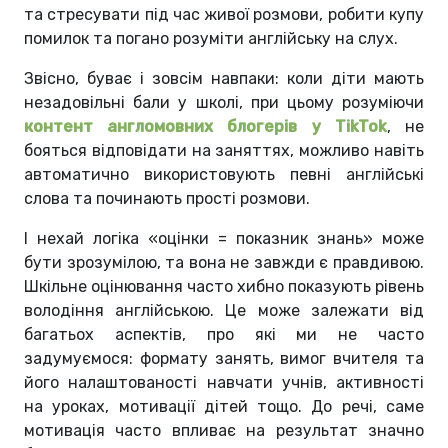
та стресувати під час живої розмови, робити купу
помилок та погано розуміти англійську на слух.
Звісно, буває і зовсім навпаки: коли діти мають
незадовільні бали у школі, при цьому розуміючи
контент англомовних блогерів у TikTok
, не
бояться відповідати на заняттях, можливо навіть
автоматично використовують певні англійські
слова та починають прості розмови.
І нехай логіка «оцінки = показник знань» може
бути зрозумілою, та вона не завжди є правдивою.
Шкільне оцінювання часто хибно показують рівень
володіння англійською. Це може залежати від
багатьох аспектів, про які ми не часто
задумуємося: формату занять, вимог вчителя та
його налаштованості навчати учнів, активності
на уроках, мотивації дітей тощо. До речі, саме
мотивація часто впливає на результат значно