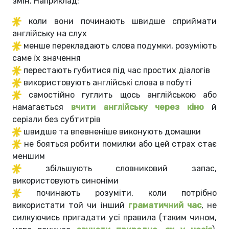
змін. Наприклад:
коли вони починають швидше сприймати
англійську на слух
менше перекладають слова подумки, розуміють
саме їх значення
перестають губитися під час простих діалогів
використовують англійські слова в побуті
самостійно гуглить щось англійською або
намагається
вчити англійську через кіно
й
серіали без субтитрів
швидше та впевненіше виконують домашки
не бояться робити помилки або цей страх стає
меншим
збільшують словниковий запас,
використовують синоніми
починають розуміти, коли потрібно
використати той чи інший
граматичний час
, не
силкуючись пригадати усі правила (таким чином,