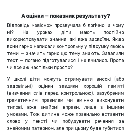
А оцінки — показник результату?
Відповідь «звісно» прозвучала б логічно, а чому
ні? На уроках діти мають постійно
використовувати знання, які вже засвоїли. Якщо
вони гарно написали контрольну у підсумку якоїсь
теми — значить гарно цю тему знають. Завалили
тест — погано підготувалися і не вчилися. Проте
чи все аж настільки просто?
У школі діти можуть отримувати високі (або
задовільні) оцінки завдяки хорошій пам'яті
(вивчення слів перед контрольною), зазубреним
граматичним правилам чи вмінню виконувати
типові, вже знайомі вправи, лише з іншими
умовами. Тож дитина може правильно вставити
слово у тексті чи побудувати речення за
знайомим патерном, але при цьому буде губитися