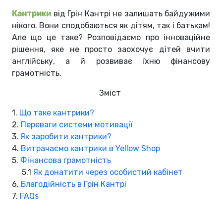
Кантрики
від Грін Кантрі не залишать байдужими
нікого. Вони сподобаються як дітям, так і батькам!
Але що це таке? Розповідаємо про інноваційне
рішення, яке не просто заохочує дітей вчити
англійську, а й розвиває їхню фінансову
грамотність.
Зміст
1.
Що таке кантрики?
2.
Переваги системи мотивації
3.
Як заробити кантрики?
4.
Витрачаємо кантрики в Yellow Shop
5.
Фінансова грамотність
5.1
Як донатити через особистий кабінет
6.
Благодійність в Грін Кантрі
7.
FAQs