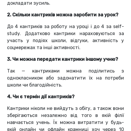
докладати зусиль.
2. Скільки кантриків можна заробити за урок?
До 4 кантриків за роботу на уроці і до 4 за self-
study. Додатково кантрики нараховуються за
участь у подіях школи, відгуки, активність у
соцмережах та інші активності.
3. Чи можна передати кантрики іншому учню?
Так — кантриками можна поділитись з
однокласником або задонатити їх на потреби
школи чи благодійність.
4. Чи є термін дії кантриків?
Кантрики ніколи не вийдуть з обігу, а також вони
зберігаються незалежно від того в якій філії
навчається учень. Їх можна витратити у будь-
якій онлайн чи офлайн крамниці хоч через 10