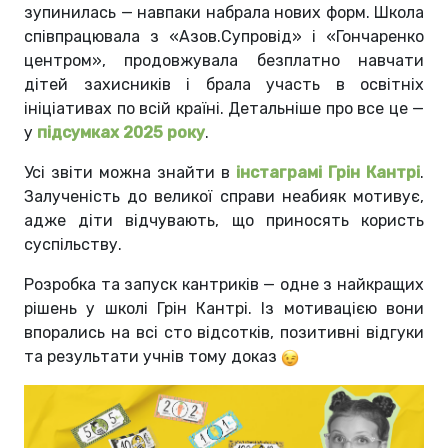
зупинилась — навпаки набрала нових форм. Школа
співпрацювала з «Азов.Супровід» і «Гончаренко
центром», продовжувала безплатно навчати
дітей захисників і брала участь в освітніх
ініціативах по всій країні. Детальніше про все це —
у
підсумках 2025 року
.
Усі звіти можна знайти в
інстаграмі Грін Кантрі
.
Залученість до великої справи неабияк мотивує,
адже діти відчувають, що приносять користь
суспільству.
Розробка та запуск кантриків — одне з найкращих
рішень у школі Грін Кантрі. Із мотивацією вони
впорались на всі сто відсотків, позитивні відгуки
та результати учнів тому доказ