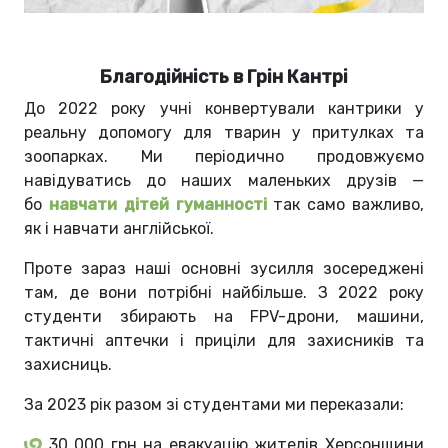
Благодійність в Грін Кантрі
До 2022 року учні конвертували кантрики у
реальну допомогу для тварин у притулках та
зоопарках. Ми періодично продовжуємо
навідуватись до наших маленьких друзів —
бо
навчати дітей гуманності
так само важливо,
як і навчати англійської.
Проте зараз наші основні зусилля зосереджені
там, де вони потрібні найбільше. З 2022 року
студенти збирають на FPV-дрони, машини,
тактичні аптечки і приціли для захисників та
захисниць.
За 2023 рік разом зі студентами ми переказали:
30 000 грн на евакуацію жителів Херсонщини