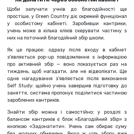
Щоби залучати учнів до благодійності ще
простіше, у Green Country діє окремий функціонал
у особистому кабінеті. Заробивши кантрики,
учень може в кілька кліків скерувати частину з
них на поточний благодійний збір школи.
Як це працює: одразу після входу в кабінет
з'являється pop-up повідомлення з інформацією
про активний збір — воно показується раз на
тиждень, щоб нагадати, але не відволікати. Ще
одне нагадування з'являється після виконання
Self Study: щойно учень завершив підготовку до
заняття, система пропонує поділитися частиною
зароблених кантриків.
Знайти збір можна і самостійно: у розділі з
балансом кантриків є блок «Благодійний збір» з
кнопкою «Задонатити». Учень сам обирає суму
без жодних обмежень. Якщо ж ціль збору вже