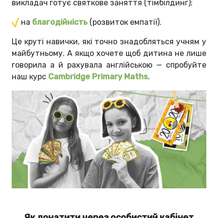
викладач готує святкове заняття (тімбілдинг);
на
благодійність
(розвиток емпатії).
Це круті навички, які точно знадобляться учням у
майбутньому. А якщо хочете щоб дитина не лише
говорила а й рахувала англійською — спробуйте
наш курс
Cambridge Primary Maths
.
Як донатити через особистий кабінет