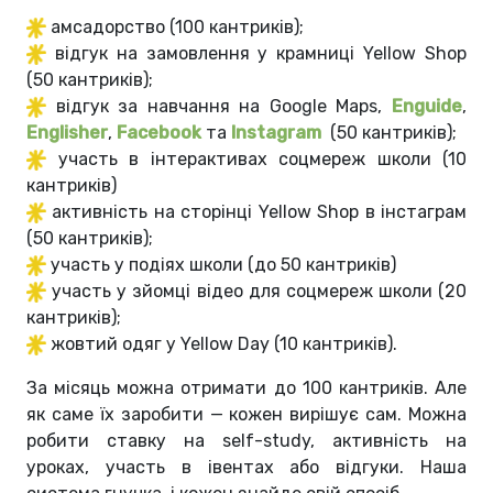
амсадорство (100 кантриків);
відгук на замовлення у крамниці Yellow Shop
(50 кантриків);
відгук за навчання на Google Maps,
Enguide
,
Englisher
,
Facebook
та
Instagram
(50 кантриків);
участь в інтерактивах соцмереж школи (10
кантриків)
активність на сторінці Yellow Shop в інстаграм
(50 кантриків);
участь у подіях школи (до 50 кантриків)
участь у зйомці відео для соцмереж школи (20
кантриків);
жовтий одяг у Yellow Day (10 кантриків).
За місяць можна отримати до 100 кантриків. Але
як саме їх заробити — кожен вирішує сам. Можна
робити ставку на self-study, активність на
уроках, участь в івентах або відгуки. Наша