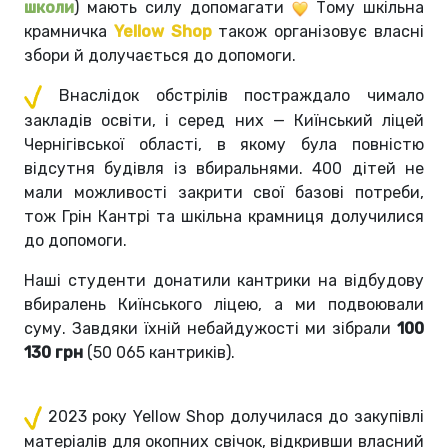
школи
)
мають силу допомагати
Тому шкільна
крамничка
Yellow Shop
також організовує власні
збори й долучається до допомоги.
Внаслідок обстрілів постраждало чимало
закладів освіти, і серед них — Киїнський ліцей
Чернігівської області, в якому була повністю
відсутня будівля із вбиральнями. 400 дітей не
мали можливості закрити свої базові потреби,
тож Грін Кантрі та шкільна крамниця долучилися
до допомоги.
Наші студенти донатили кантрики на відбудову
вбиралень Киїнського ліцею, а ми подвоювали
суму. Завдяки їхній небайдужості ми зібрали
100
130 грн
(50 065 кантриків).
2023 року Yellow Shop долучилася до закупівлі
матеріалів для окопних свічок, відкривши власний