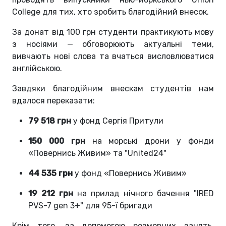
College для тих, хто зробить благодійний внесок.
За донат від 100 грн студенти практикують мову
з носіями — обговорюють актуальні теми,
вивчають нові слова та вчаться висловлюватися
англійською.
Завдяки благодійним внескам студентів нам
вдалося переказати:
79 518 грн
у фонд Сергія Притули
150 000 грн
на морські дрони у фонди
«Повернись Живим» та "United24"
44 535 грн
у фонд «Повернись Живим»
19 212 грн
на прилад нічного бачення "IRED
PVS-7 gen 3+" для 95-ї бригади
Крім того, за допомогою розмовних занять,