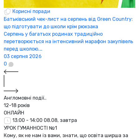
Корисні поради
Батьківський чек-лист на серпень від Green Country:
Н
що підготувати до школи крім рюкзака
а
Серпень у багатьох родинах традиційно
К
перетворюється на інтенсивний марафон закупівель
а
перед школою.…
3
03 серпня 2026
0
Англомовні події..
12-18 років
ОНЛАЙН
13:00 - 14:00
08.08, завтра
УРОК ГУМАННОСТІ №1
Кому, як не нам із вами, знати, що освіта ширша за