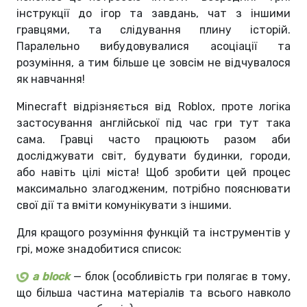
інструкції до ігор та завдань, чат з іншими
гравцями, та слідування плину історій.
Паралельно вибудовувалися асоціації та
розуміння, а тим більше це зовсім не відчувалося
як навчання!
Minecraft відрізняється від Roblox, проте логіка
застосування англійської під час гри тут така
сама. Гравці часто працюють разом аби
досліджувати світ, будувати будинки, городи,
або навіть цілі міста! Щоб зробити цей процес
максимально злагодженим, потрібно пояснювати
свої дії та вміти комунікувати з іншими.
Для кращого розуміння функцій та інструментів у
грі, може знадобитися список:
a block
— блок (особливість гри полягає в тому,
що більша частина матеріалів та всього навколо