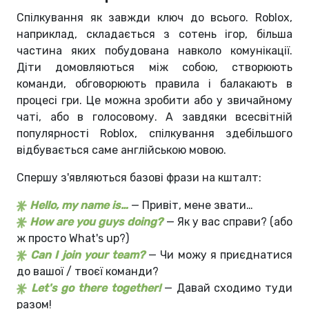
Спілкування як завжди ключ до всього. Roblox,
наприклад, складається з сотень ігор, більша
частина яких побудована навколо комунікації.
Діти домовляються між собою, створюють
команди, обговорюють правила і балакають в
процесі гри. Це можна зробити або у звичайному
чаті, або в голосовому. А завдяки всесвітній
популярності Roblox, спілкування здебільшого
відбувається саме англійською мовою.
Спершу з'являються базові фрази на кшталт:
Hello, my name is…
— Привіт, мене звати…
How are you guys doing?
— Як у вас справи? (або
ж просто What's up?)
Can I join your team?
— Чи можу я приєднатися
до вашої / твоєї команди?
Let's go there together!
— Давай сходимо туди
разом!