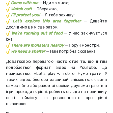
Come with me
— Йди за мною;
Watch out!
— Обережно!;
I’ll protect you!
— Я тебе захищу;
Let’s explore this area together
— Давайте
дослідимо це місце разом;
We’re running out of food
— У нас закінчується
їжа;
There are monsters nearby
— Поруч монстри;
We need a shelter
— Нам потрібна схованка.
Додатковою перевагою часто стає те, що дітям
подобається формат відео на YouTube, що
називається «Let's play!», тобто: Нумо грати! У
таких відео, блогери зазвичай знімають, як вони
самостійно або разом зі своїми друзями грають в
ігри, проходять рівні, роблять огляди на новинки у
світі геймінгу та розповідають про різні
цікавинки.