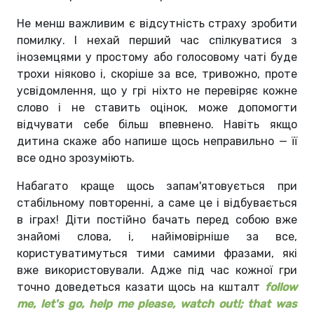
Не менш важливим є відсутність страху зробити
помилку. І нехай перший час спілкуватися з
іноземцями у простому або голосовому чаті буде
трохи ніяково і, скоріше за все, тривожно, проте
усвідомлення, що у грі ніхто не перевіряє кожне
слово і не ставить оцінок, може допомогти
відчувати себе більш впевнено. Навіть якщо
дитина скаже або напише щось неправильно — її
все одно зрозуміють.
Набагато краще щось запам'ятовується при
стабільному повторенні, а саме це і відбувається
в іграх! Діти постійно бачать перед собою вже
знайомі слова, і, найімовірніше за все,
користуватимуться тими самими фразами, які
вже використовували. Адже під час кожної гри
точно доведеться казати щось на кшталт
follow
me, let's go, help me please, watch out!; that was