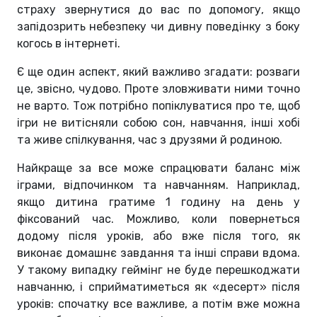
страху звернутися до вас по допомогу, якщо
запідозрить небезпеку чи дивну поведінку з боку
когось в інтернеті.
Є ще один аспект, який важливо згадати: розваги
це, звісно, чудово. Проте зловживати ними точно
не варто. Тож потрібно попіклуватися про те, щоб
ігри не витісняли собою сон, навчання, інші хобі
та живе спілкування, час з друзями й родиною.
Найкраще за все може спрацювати баланс між
іграми, відпочинком та навчанням. Наприклад,
якщо дитина гратиме 1 годину на день у
фіксований час. Можливо, коли повернеться
додому після уроків, або вже після того, як
виконає домашнє завдання та інші справи вдома.
У такому випадку геймінг не буде перешкоджати
навчанню, і сприйматиметься як «десерт» після
уроків: спочатку все важливе, а потім вже можна