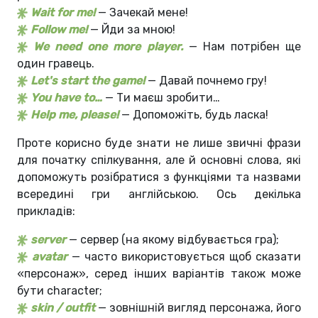
Wait for me!
— Зачекай мене!
Follow me!
— Йди за мною!
We need one more player.
— Нам потрібен ще
один гравець.
Let's start the game!
— Давай почнемо гру!
You have to…
— Ти маєш зробити…
Help me, please!
— Допоможіть, будь ласка!
Проте корисно буде знати не лише звичні фрази
для початку спілкування, але й основні слова, які
допоможуть розібратися з функціями та назвами
всередині гри англійською. Ось декілька
прикладів:
server
— сервер (на якому відбувається гра);
avatar
— часто використовується щоб сказати
«персонаж», серед інших варіантів також може
бути character;
skin / outfit
— зовнішній вигляд персонажа, його