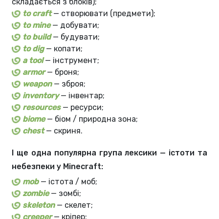
складається з блоків);
to craft
— створювати (предмети);
to mine
— добувати;
to build
— будувати;
to dig
— копати;
a tool
— інструмент;
armor
— броня;
weapon
— зброя;
inventory
— інвентар;
resources
— ресурси;
biome
— біом / природна зона;
chest
— скриня.
І ще одна популярна група лексики — істоти та
небезпеки у Minecraft:
mob
— істота / моб;
zombie
— зомбі;
skeleton
— скелет;
creeper
— кріпер;