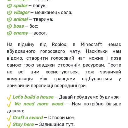
spider
— павук;
villager
— мешканець села;
animal
— тварина;
boss
— бос;
enemy
— ворог.
На відміну від Roblox, в Minecraft немає
вбудованого голосового чату. Наскільки нам
відомо, створити голосовий чат можна і поза
самою грою завдяки стороннім ресурсам. Проте
не всі цим користуються, тож зазвичай
комунікація між гравцями відбувається у
звичайній переписці всередині гри.
Let’s build a house
— Давай побудуємо будинок;
We need more wood
— Нам потрібно більше
дерева;
Craft a sword
— Створи меч;
Stay here
— Залишайся тут;