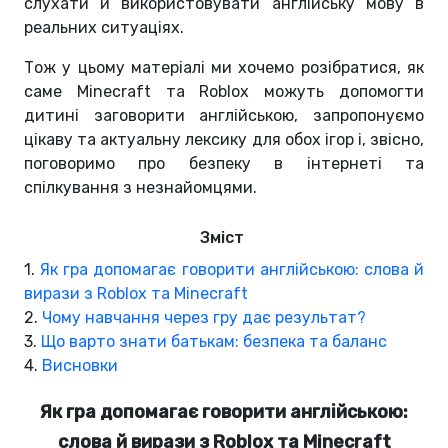
слухати й використовувати англійську мову в
реальних ситуаціях.
Тож у цьому матеріалі ми хочемо розібратися, як
саме Minecraft та Roblox можуть допомогти
дитині заговорити англійською, запропонуємо
цікаву та актуальну лексику для обох ігор і, звісно,
поговоримо про безпеку в інтернеті та
спілкування з незнайомцями.
Зміст
1.
Як гра допомагає говорити англійською: слова й
вирази з Roblox та Minecraft
2.
Чому навчання через гру дає результат?
3.
Що варто знати батькам: безпека та баланс
4.
Висновки
Як гра допомагає говорити англійською:
слова й вирази з Roblox та Minecraft