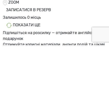
ZOOM
ЗАПИСАТИСЯ В РЕЗЕРВ
Залишилось
0 місць
ПОКАЗАТИ ЩЕ
Підпишіться на розсилку — отримайте англійську в
подарунок
Отримуйте корисні матеріали, анонси подій та цікаві
підбірки. А ми
подаруємо безплатну триденну
англомовну програму
на інтерактивній платформі
для вашої дитини 🔥
ПІДПИСАТИСЯ
ПІДПИСАТИСЯ