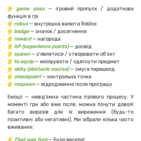
game pass
— ігровий пропуск / додаткова
функція в грі
robux
— внутрішня валюта Roblox
badge
— значок / досягнення
reward
— нагорода
XP (experience points)
— досвід
spawn
— з’являтися / створювати об’єкт
to equip
— екіпірувати / одягнути предмет
obby (obstacle course)
— смуга перешкод
checkpoint
— контрольна точка
respawn
— відродження після програшу
Емоції — невід'ємна частина ігрового процесу. У
моменті гри або вже після, можна почути доволі
багато виразів для їх вираження (будь-то
позитивні або негативні). Ми зібрали кілька часто
вживаних:
That was fun!
— Було весело!