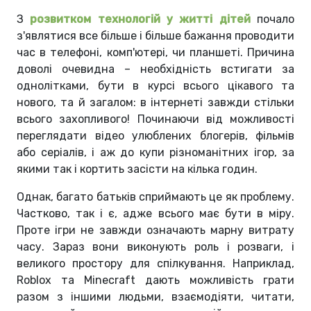
З
розвитком технологій у житті дітей
почало
з'являтися все більше і більше бажання проводити
час в телефоні, комп'ютері, чи планшеті. Причина
доволі очевидна – необхідність встигати за
однолітками, бути в курсі всього цікавого та
нового, та й загалом: в інтернеті завжди стільки
всього захопливого! Починаючи від можливості
переглядати відео улюблених блогерів, фільмів
або серіалів, і аж до купи різноманітних ігор, за
якими так і кортить засісти на кілька годин.
Однак, багато батьків сприймають це як проблему.
Частково, так і є, адже всього має бути в міру.
Проте ігри не завжди означають марну витрату
часу. Зараз вони виконують роль і розваги, і
великого простору для спілкування. Наприклад,
Roblox та Minecraft дають можливість грати
разом з іншими людьми, взаємодіяти, читати,