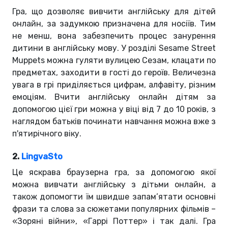
Гра, що дозволяє вивчити англійську для дітей
онлайн, за задумкою призначена для носіїв. Тим
не менш, вона забезпечить процес занурення
дитини в англійську мову. У розділі Sesame Street
Muppets можна гуляти вулицею Сезам, клацати по
предметах, заходити в гості до героїв. Величезна
увага в грі приділяється цифрам, алфавіту, різним
емоціям. Вчити англійську онлайн дітям за
допомогою цієї гри можна у віці від 7 до 10 років, з
наглядом батьків починати навчання можна вже з
п'ятирічного віку.
2.
LingvaSto
Це яскрава браузерна гра, за допомогою якої
можна вивчати англійську з дітьми онлайн, а
також допомогти їм швидше запам’ятати основні
фрази та слова за сюжетами популярних фільмів –
«Зоряні війни», «Гаррі Поттер» і так далі. Гра