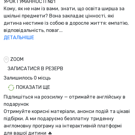
УРОК ГУМАННОСТІ №1
Кому, як не нам із вами, знати, що освіта ширша за
шкільні предмети? Вона закладає цінності, які
дитина нестиме із собою в доросле життя: емпатію,
відповідальність, поваг...
ДЕТАЛЬНІШЕ
ZOOM
ЗАПИСАТИСЯ В РЕЗЕРВ
Залишилось
0 місць
ПОКАЗАТИ ЩЕ
Підпишіться на розсилку — отримайте англійську в
подарунок
Отримуйте корисні матеріали, анонси подій та цікаві
підбірки. А ми
подаруємо безплатну триденну
англомовну програму
на інтерактивній платформі
для вашої дитини 🔥