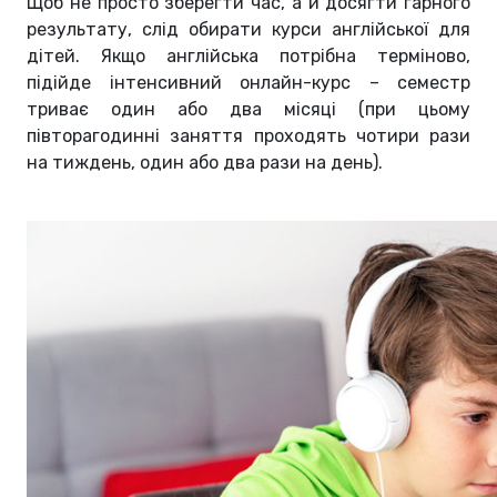
Щоб не просто зберегти час, а й досягти гарного
результату, слід обирати курси англійської для
дітей. Якщо англійська потрібна терміново,
підійде інтенсивний онлайн-курс – семестр
триває один або два місяці (при цьому
півторагодинні заняття проходять чотири рази
на тиждень, один або два рази на день).