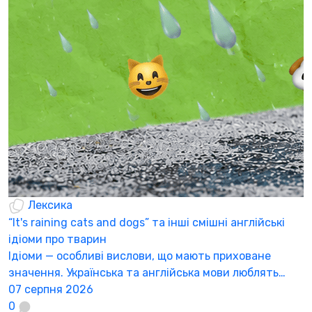
Б
щ
С
п
п
0
Лексика
“It's raining cats and dogs” та інші смішні англійські
ідіоми про тварин
Ідіоми — особливі вислови, що мають приховане
значення. Українська та англійська мови люблять…
07 серпня 2026
0