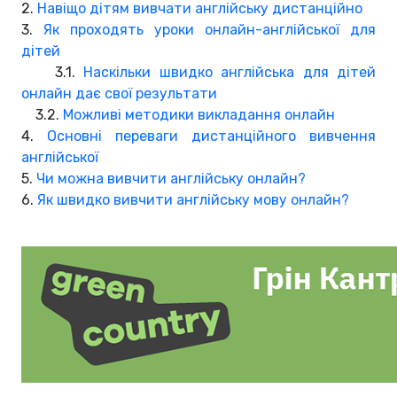
2.
Навіщо дітям вивчати англійську дистанційно
3.
Як проходять уроки онлайн-англійської для
дітей
3.1.
Наскільки швидко англійська для дітей
онлайн дає свої результати
3.2.
Можливі методики викладання онлайн
4.
Основні переваги дистанційного вивчення
англійської
5.
Чи можна вивчити англійську онлайн?
6.
Як швидко вивчити англійську мову онлайн?