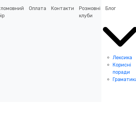
гломовний
Оплата
Контакти
Розмовні
Блог
ір
клуби
Лексика
Корисні
поради
Граматик