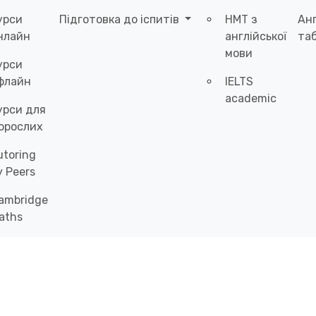
урси
Підготовка до іспитів
НМТ з
Ан
нлайн
англійської
таб
мови
урси
флайн
IELTS
academic
урси для
орослих
utoring
y Peers
ambridge
aths