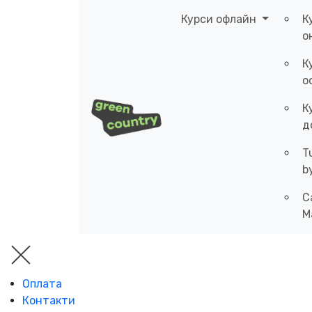
Курси офлайн
К
о
К
о
К
д
T
b
C
M
Оплата
Контакти