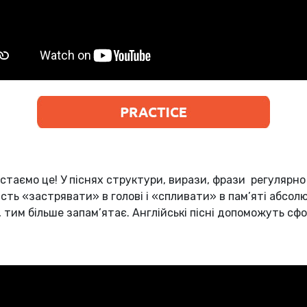
стаємо це! У піснях структури, вирази, фрази регулярно
ість «застрявати» в голові і «спливати» в пам’яті абсо
, тим більше запам’ятає. Англійські пісні допоможуть с