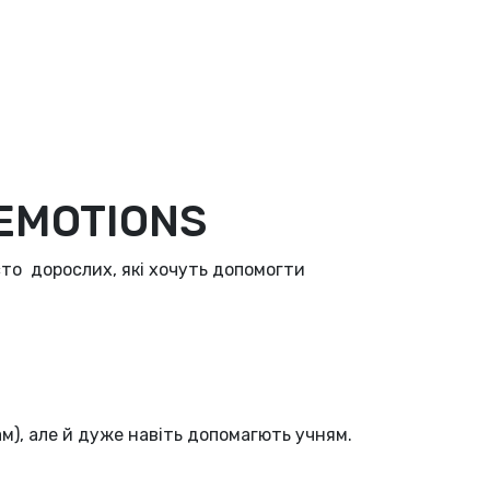
 EMOTIONS
сто дорослих, які хочуть допомогти
ам), але й дуже навіть допомагють учням.