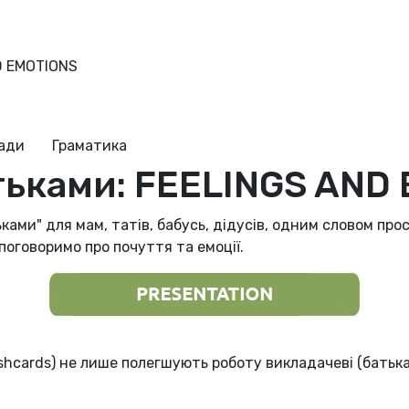
D EMOTIONS
ради
Граматика
атьками: FEELINGS AND
ками" для мам, татів, бабусь, дідусів, одним словом про
 поговоримо про почуття та емоції.
ashcards) не лише полегшують роботу викладачеві (батьк