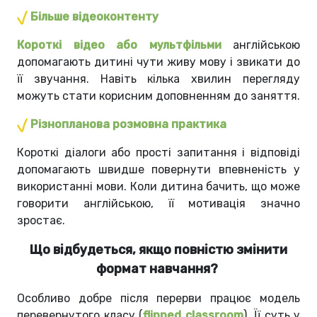
Більше відеоконтенту
Короткі відео або мультфільми
англійською
допомагають дитині чути живу мову і звикати до
її звучання. Навіть кілька хвилин перегляду
можуть стати корисним доповненням до заняття.
Різнопланова розмовна практика
Короткі діалоги або прості запитання і відповіді
допомагають швидше повернути впевненість у
використанні мови. Коли дитина бачить, що може
говорити англійською, її мотивація значно
зростає.
Що відбудеться, якщо повністю змінити
формат навчання?
Особливо добре після перерви працює модель
перевернутого класу (
flipped classroom
). Її суть у