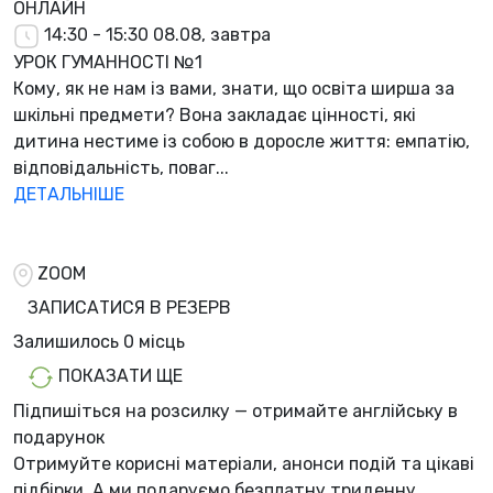
ОНЛАЙН
14:30 - 15:30
08.08, завтра
УРОК ГУМАННОСТІ №1
Кому, як не нам із вами, знати, що освіта ширша за
шкільні предмети? Вона закладає цінності, які
дитина нестиме із собою в доросле життя: емпатію,
відповідальність, поваг...
ДЕТАЛЬНІШЕ
ZOOM
ЗАПИСАТИСЯ В РЕЗЕРВ
Залишилось
0 місць
ПОКАЗАТИ ЩЕ
Підпишіться на розсилку — отримайте англійську в
подарунок
Отримуйте корисні матеріали, анонси подій та цікаві
підбірки. А ми
подаруємо безплатну триденну