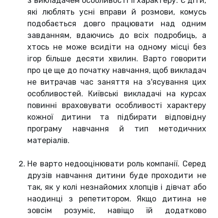
з викладачем особливості її характеру. Є діти,
які люблять усні вправи й розмови, комусь
подобається довго працювати над одним
завданням, вдаючись до всіх подробиць, а
хтось не може всидіти на одному місці без
ігор більше десяти хвилин. Варто говорити
про це ще до початку навчання, щоб викладач
не витрачав час заняття на з'ясування цих
особливостей. Київські викладачі на курсах
повинні враховувати особливості характеру
кожної дитини та підбирати відповідну
програму навчання й тип методичних
матеріалів.
Не варто недооцінювати роль компанії. Серед
друзів навчання дитини буде проходити не
так, як у колі незнайомих хлопців і дівчат або
наодинці з репетитором. Якщо дитина не
зовсім розуміє, навіщо їй додатково