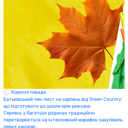
Корисні поради
Батьківський чек-лист на серпень від Green Country:
Н
що підготувати до школи крім рюкзака
а
Серпень у багатьох родинах традиційно
К
перетворюється на інтенсивний марафон закупівель
а
перед школою.…
3