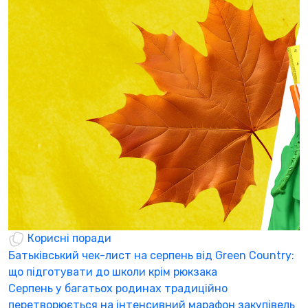
Корисні поради
Батьківський чек-лист на серпень від Green Country:
Н
що підготувати до школи крім рюкзака
а
Серпень у багатьох родинах традиційно
К
перетворюється на інтенсивний марафон закупівель
а