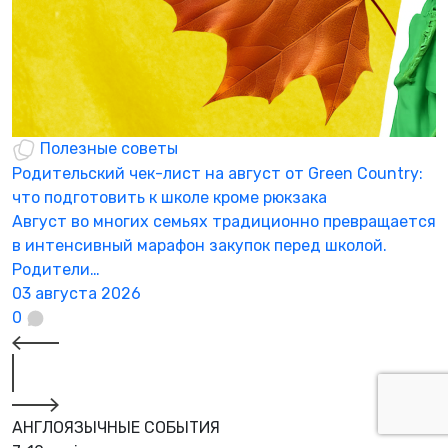
Полезные советы
Родительский чек-лист на август от Green Country:
Г
что подготовить к школе кроме рюкзака
б
Август во многих семьях традиционно превращается
«
в интенсивный марафон закупок перед школой.
с
Родители…
2
03 августа 2026
0
АНГЛОЯЗЫЧНЫЕ СОБЫТИЯ