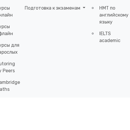
урсы
Подготовка к экзаменам
НМТ по
нлайн
английскому
языку
урсы
флайн
IELTS
academic
урсы для
зрослых
utoring
y Peers
ambridge
aths