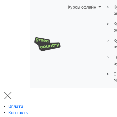
Курсы офлайн
К
о
К
о
К
в
T
b
C
M
Оплата
Контакты