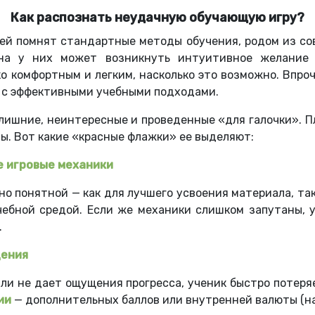
Как распознать неудачную обучающую игру?
ей помнят стандартные методы обучения, родом из со
ана у них может возникнуть интуитивное желание
ко комфортным и легким, насколько это возможно. Впро
а с эффективными учебными подходами.
 лишние, неинтересные и проведенные «для галочки». П
емы. Вот какие «красные флажки» ее выделяют:
е игровые механики
о понятной — как для лучшего усвоения материала, так
чебной средой. Если же механики слишком запутаны, 
.
дения
или не дает ощущения прогресса, ученик быстро потер
ии
— дополнительных баллов или внутренней валюты (на