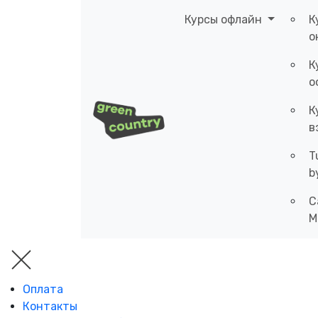
Курсы офлайн
К
о
К
о
К
в
T
b
C
M
Оплата
Контакты