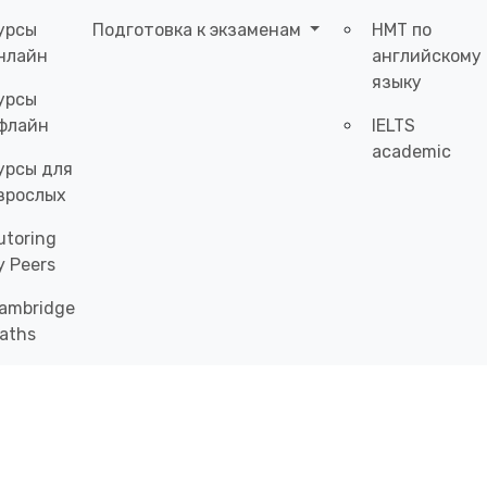
урсы
Подготовка к экзаменам
НМТ по
нлайн
английскому
языку
урсы
флайн
IELTS
academic
урсы для
зрослых
utoring
y Peers
ambridge
aths