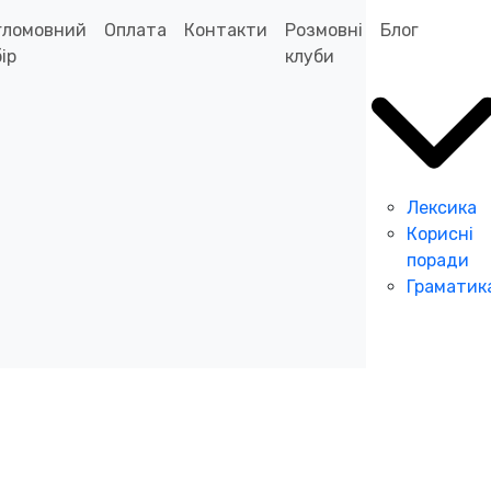
гломовний
Оплата
Контакти
Розмовні
Блог
ір
клуби
Лексика
Корисні
поради
Граматик