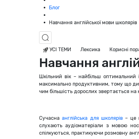
Блог
Навчання англійської мови школярів
УСІ ТЕМИ
Лексика
Корисні по
Навчання англі
Шкільний вік – найбільш оптимальний 
максимально продуктивним, тому що дит
чим більшість дорослих звертається на 
Сучасна
англійська для школярів
– це 
слухають аудіоматеріали з мовою носі
спілкуються, практикуючи розмовну англ