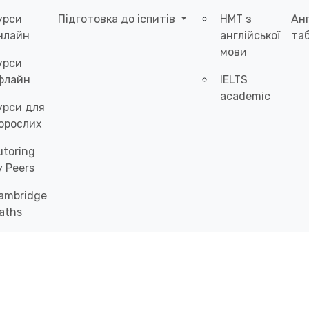
урси
Підготовка до іспитів
НМТ з
Ан
нлайн
англійської
таб
мови
урси
флайн
IELTS
academic
урси для
орослих
utoring
y Peers
ambridge
aths