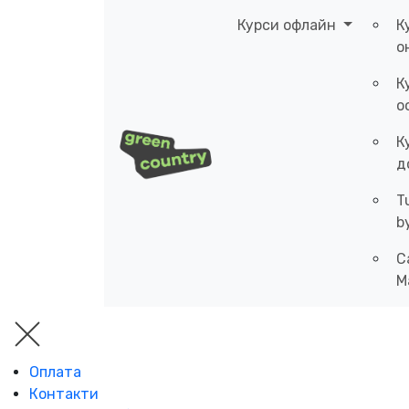
Курси офлайн
К
о
К
о
К
д
T
b
C
M
Оплата
Контакти