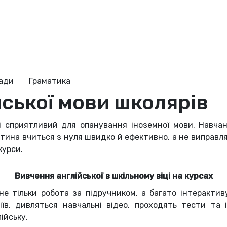
ради
Граматика
йської мови школярів
і сприятливий для опанування іноземної мови. Навчан
ина вчиться з нуля швидко й ефективно, а не виправля
курси.
Вивчення англійської в шкільному віці на курсах
не тільки робота за підручником, а багато інтерактив
їв, дивляться навчальні відео, проходять тести та 
ійську.