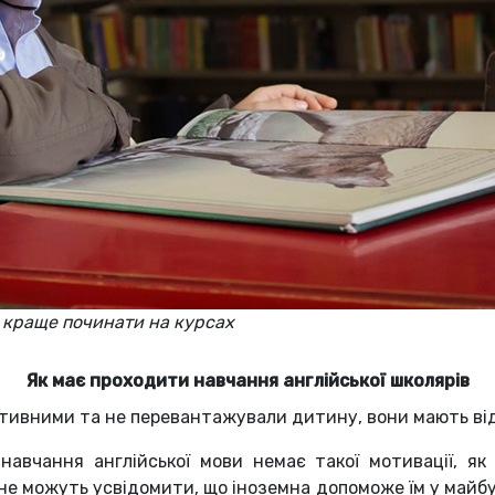
в краще починати на курсах
Як має проходити навчання англійської школярів
ивними та не перевантажували дитину, вони мають від
навчання англійської мови немає такої мотивації, як
не можуть усвідомити, що іноземна допоможе їм у майбу