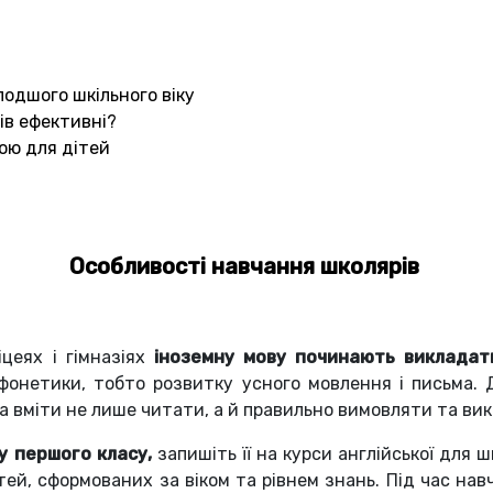
лодшого шкільного віку
рів ефективні?
вою для дітей
Особливості навчання школярів
іцеях і гімназіях
іноземну мову починають викладат
фонетики, тобто розвитку усного мовлення і письма. 
ба вміти не лише читати, а й правильно вимовляти та ви
 першого класу,
запишіть її на курси англійської для ш
тей, сформованих за віком та рівнем знань. Під час н