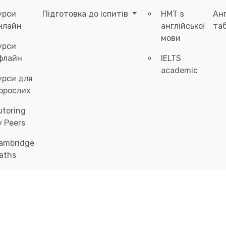
урси
Підготовка до іспитів
НМТ з
Ан
нлайн
англійської
таб
мови
урси
флайн
IELTS
academic
урси для
орослих
utoring
y Peers
ambridge
aths