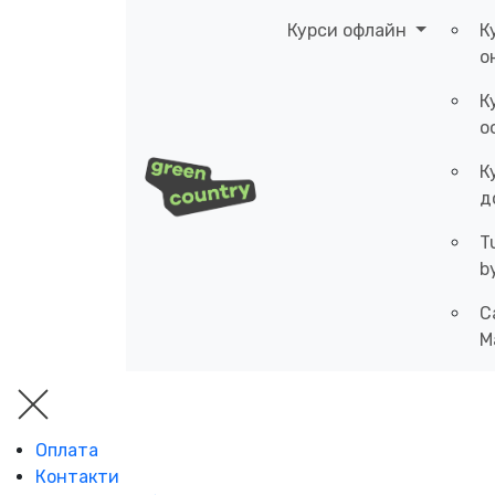
Курси офлайн
К
о
К
о
К
д
T
b
C
M
Оплата
Контакти