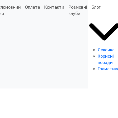
гломовний
Оплата
Контакти
Розмовні
Блог
ір
клуби
Лексика
Корисні
поради
Граматик