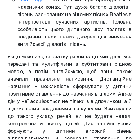
маленьких комах. Тут дуже багато діалогів і
пісень, заснованих на відомих піснях Beatles в
інтерпретації сучасних артистів. Головна
особливість цього дитячого шоу полягає в
поєднанні двох цінних джерел для вивчення
англійської: діалогів і пісень.
Якщо можливо, спочатку разом із дітьми дивіться
передачі та мультфільми з субтитрами рідною
мовою, а потім англійською, щоб вони також
вивчили правильне написання. Дистанційне
навчання – можливість сформувати у дитини
позитивне ставлення до навчання в цілому. Адже
дім у неї асоціюється не тільки з відпочинком, а й
з домашніми завданнями та курсами. Звикнувши
до такого укладу речей, ви не будете надалі
контролювати освіту дітей. Дистанційні уроки
формують у дитини високий рівень
відповідальності й серйозне ставлення до