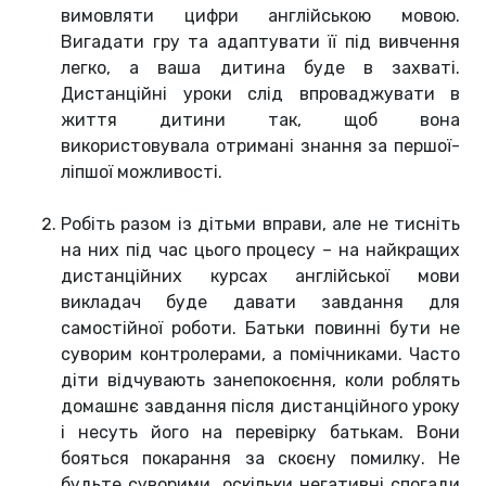
вимовляти цифри англійською мовою.
Вигадати гру та адаптувати її під вивчення
легко, а ваша дитина буде в захваті.
Дистанційні уроки слід впроваджувати в
життя дитини так, щоб вона
використовувала отримані знання за першої-
ліпшої можливості.
Робіть разом із дітьми вправи, але не тисніть
на них під час цього процесу – на найкращих
дистанційних курсах англійської мови
викладач буде давати завдання для
самостійної роботи. Батьки повинні бути не
суворим контролерами, а помічниками. Часто
діти відчувають занепокоєння, коли роблять
домашнє завдання після дистанційного уроку
і несуть його на перевірку батькам. Вони
бояться покарання за скоєну помилку. Не
будьте суворими, оскільки негативні спогади