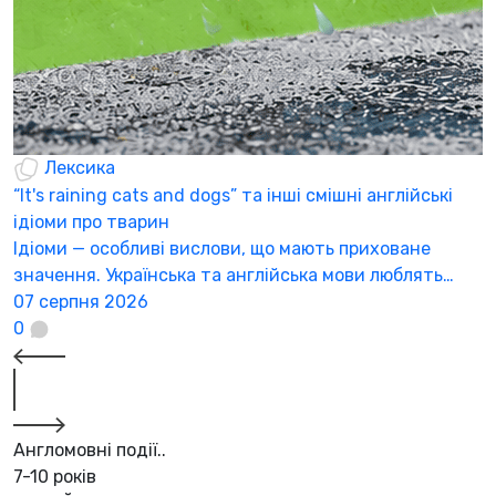
Лексика
“It's raining cats and dogs” та інші смішні англійські
ідіоми про тварин
Ідіоми — особливі вислови, що мають приховане
значення. Українська та англійська мови люблять…
07 серпня 2026
0
Англомовні події..
7-10 років