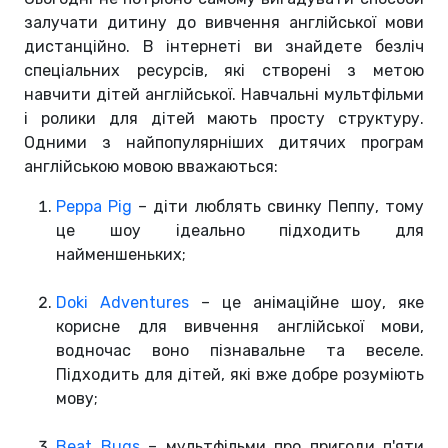
залучати дитину до вивчення англійської мови
дистанційно. В інтернеті ви знайдете безліч
спеціальних ресурсів, які створені з метою
навчити дітей англійської. Навчальні мультфільми
і ролики для дітей мають просту структуру.
Одними з найпопулярніших дитячих програм
англійською мовою вважаються:
Peppa Pig
– діти люблять свинку Пеппу, тому
це шоу ідеально підходить для
найменшеньких;
Doki Adventures
– це анімаційне шоу, яке
корисне для вивчення англійської мови,
водночас воно пізнавальне та веселе.
Підходить для дітей, які вже добре розуміють
мову;
Beat Bugs
– мультфільми про пригоди п'яти