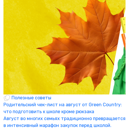
Полезные советы
Родительский чек-лист на август от Green Country:
Г
что подготовить к школе кроме рюкзака
б
Август во многих семьях традиционно превращается
«
в интенсивный марафон закупок перед школой.
с