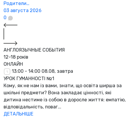
Родители…
2
03 августа 2026
0
АНГЛОЯЗЫЧНЫЕ СОБЫТИЯ
12-18 років
ОНЛАЙН
13:00 - 14:00
08.08, завтра
УРОК ГУМАННОСТІ №1
Кому, як не нам із вами, знати, що освіта ширша за
шкільні предмети? Вона закладає цінності, які
дитина нестиме із собою в доросле життя: емпатію,
відповідальність, поваг...
ДЕТАЛЬНІШЕ