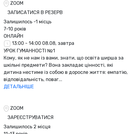
ZOOM
ЗАПИСАТИСЯ В РЕЗЕРВ
Залишилось
-1 місць
7-10 років
ОНЛАЙН
13:00 - 14:00
08.08, завтра
УРОК ГУМАННОСТІ №1
Кому, як не нам із вами, знати, що освіта ширша за
шкільні предмети? Вона закладає цінності, які
дитина нестиме із собою в доросле життя: емпатію,
відповідальність, поваг...
ДЕТАЛЬНІШЕ
ZOOM
ЗАРЕЄСТРУВАТИСЯ
Залишилось
2 місця
11-13 років