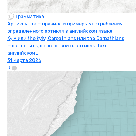
Грамматика
Артикль the — правила и примеры употребления
определенного артикля в английском языке
Kyiv или the Kyiv, Carpathians или the Carpathians
— как понять, когда ставить артикль the в
английском…
31 марта 2026
0