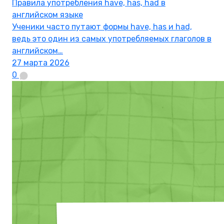
Правила употребления have, has, had в
английском языке
Ученики часто путают формы have, has и had,
ведь это один из самых употребляемых глаголов в
английском…
27 марта 2026
0