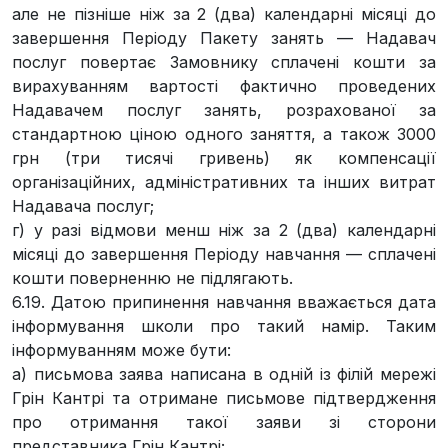
але не пізніше ніж за 2 (два) календарні місяці до
завершення Періоду Пакету занять — Надавач
послуг повертає Замовнику сплачені кошти за
вирахуванням вартості фактично проведених
Надавачем послуг занять, розрахованої за
стандартною ціною одного заняття, а також 3000
грн (три тисячі гривень) як компенсації
організаційних, адміністративних та інших витрат
Надавача послуг;
г) у разі відмови менш ніж за 2 (два) календарні
місяці до завершення Періоду навчання — сплачені
кошти поверненню не підлягають.
6.19. Датою припинення навчання вважається дата
інформування школи про такий намір. Таким
інформуванням може бути:
а) письмова заява написана в одній із філій мережі
Грін Кантрі та отримане письмове підтвердження
про отримання такої заяви зі сторони
представника Грін Кантрі;