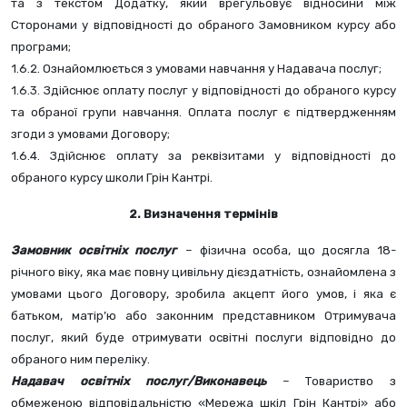
та з текстом Додатку, який врегульовує відносини між 
Сторонами у відповідності до обраного Замовником курсу або 
програми;
1.6.2. Ознайомлюється з умовами навчання у Надавача послуг;
1.6.3. Здійснює оплату послуг у відповідності до обраного курсу 
та обраної групи навчання. Оплата послуг є підтвердженням 
згоди з умовами Договору;
1.6.4. Здійснює оплату за реквізитами у відповідності до 
обраного курсу школи Грін Кантрі. 
2. Визначення термінів
Замовник освітніх послуг
– фізична особа, що досягла 18-
річного віку, яка має повну цивільну дієздатність, ознайомлена з 
умовами цього Договору, зробила акцепт його умов, і яка є 
батьком, матір’ю або законним представником Отримувача 
послуг, який буде отримувати освітні послуги відповідно до 
обраного ним переліку.
Надавач освітніх послуг/Виконавець 
– Товариство з 
обмеженою відповідальністю «Мережа шкіл Грін Кантрі» або 