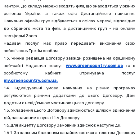
Кантрі». До складу мережі входять філії, що знаходяться у різних 
регіонах України, а також офіс Дистанційного навчання. 
Навчання офлайн груп відбувається в офісах мережі, відповідно 
до обраного міста та філії, а дистанційних груп - на онлайн 
платформі Zoom.
Надавач послуг має право передавати виконання своїх 
зобов'язань Третім особам.
1.3. Чинна редакція Договору завжди розміщена на офіційному 
веб-сайті Надавача послуг
www.greencountry.com.ua
 та в 
особистому кабінеті Отримувача послуг 
my.greencountry.com.ua.
1.4. Індивідуальні умови навчання на різних програмах 
регулюються різними додатками до цього Договору. Дані 
додатки є невід'ємною частиною цього договору.
1.5. Укладення цього Договору здійснюється шляхом здійснення 
дій, зазначеним в пункті 1.6 Договору.
1.6.Для акцепту Договору Замовник здійснює наступні дії:
1.6.1. За власним бажанням ознайомлюється з текстом Договору 