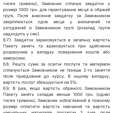
тисячі гривень), Замовник сплачує завдаток у
розмірі 1000 грн. для гарантування місця в обраній
групі. Після внесення завдатку за Замовником
закріплюється одне місце у визначеній та
узгодженій із Замовником групі (розклад групи
надходить у смс).
6.7.1. Завдаток зараховується в загальну вартість
Пакету занять та враховується при здійсненні
розрахунків у випадку повернення коштів або
заморозки.
6.8. Решту суми за освітні послуги та матеріали
сплачуються Замовником не пізніше 2-го заняття
після приєднання до курсу. В іншому випадку,
вартість послуг збільшується на 5%.
6.9. В разі, якщо вартість обраного Замовником
Пакету занять складає менше 1000 грн. (однієї
тисячі гривень), Замовник зобов'язаний в повному
розмірі оплатити вартість навчання та вартість
навчальних матеріалів протягом 3 днів після