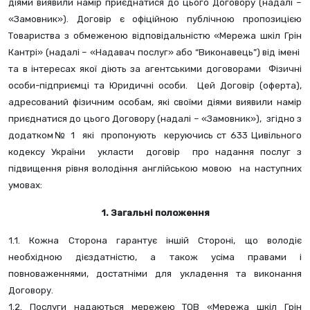
діями виявили намір приєднатися до цього Договору (надалі – 
«Замовник»). Договір є офіційною публічною пропозицією 
Товариства з обмеженою відповідальністю «Мережа шкіл Грін 
Кантрі» (надалі – «Надавач послуг» або “Виконавець”) від імені  
та в інтересах якої діють за агентськими договорами  Фізичні 
особи-підприємці та Юридичні особи.  Цей Договір (оферта), 
адресований фізичним особам, які своїми діями виявили намір 
приєднатися до цього Договору (надалі – «Замовник»),  згідно з 
додатком№ 1  які  пропонують  керуючись ст 633 Цивільного 
кодексу України  укласти  договір  про надання послуг з 
підвищення рівня володіння англійською мовою  на наступних 
умовах:
1. Загальні положення 
1.1. Кожна Сторона гарантує іншій Стороні, що володіє 
необхідною дієздатністю, а також усіма правами і 
повноваженнями, достатніми для укладення та виконання 
Договору.
1.2. Послуги надаються мережею ТОВ «Мережа шкіл Грін 