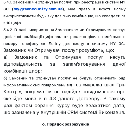
5.4.1. Замовник чи Отримувач послуг, при реєстрації в системі MY 
GC (
my.greencountry.com.ua
), має право в якості Логіну 
використовувати будь-яку довільну комбінацію, що складається 
з 10 цифр.
5.4.2. В разі використання Замовником чи Отримувачем послуг 
довільної комбінації цифр замість реально діючого мобільного 
номеру телефону як Логіну для входу в систему MY GC,  
Замовник чи Отримувач послуг розуміють, що:
а) Замовник та Отримувач послуг несуть
відповідальність за запам’ятовування даної
комбінації цифр;
б) Замовник та Отримувач послуг не будуть отримувати ряд 
режа шкіл Грін
інформативних смс повідомлень від ТОВ «Ме
Кантрі», зокрема їм не надійде повідомлення про
яке йде мова в п 4.3 даного Договору. В такому
разі фактом обрання курсу буде вважатися дата,
що зазначена у внутрішній CRM системі Виконавця.
  6. Порядок розрахунків