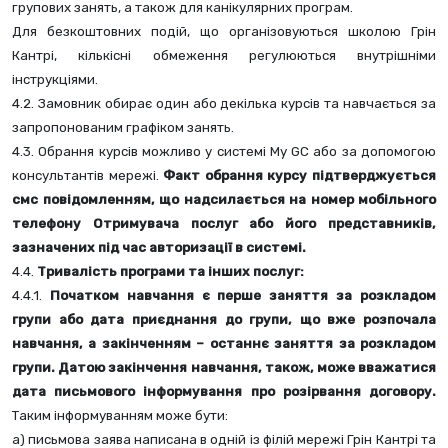
групових занять, а також для канікулярних програм. 
Для безкоштовних подій, що організовуються школою Грін 
Кантрі, кількісні обмеження регулюються внутрішніми 
інструкціями. 
4.2. Замовник обирає один або декілька курсів та навчається за 
запропонованим графіком занять.
4.3. Обрання курсів можливо у системі My GC або за допомогою 
консультантів мережі.
 Факт обрання курсу підтверджується 
смс повідомленням, що надсилається на номер мобільного 
телефону Отримувача послуг або його представників, 
зазначених під час авторизації в системі.
4.4. 
Тривалість програми та інших послуг:
4.4.1. 
Початком навчання є перше заняття за розкладом 
групи або дата приєднання до групи, що вже розпочала 
навчання, а закінченням – останнє заняття за розкладом 
групи. Датою закінчення навчання, також, може вважатися 
дата письмового інформування про розірвання договору.
Таким інформуванням може бути: 
а) письмова заява написана в одній із філій мережі Грін Кантрі та 