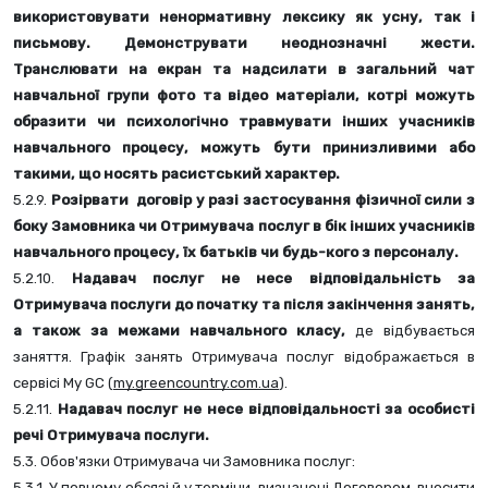
використовувати ненормативну лексику як усну, так і 
письмову. Демонструвати неоднозначні жести. 
Транслювати на екран та надсилати в загальний чат 
навчальної групи фото та відео матеріали, котрі можуть 
образити чи психологічно травмувати інших учасників 
навчального процесу, можуть бути принизливими або 
такими, що носять расистський характер.
5.2.9. 
Розірвати  договір у разі застосування фізичної сили з 
боку Замовника чи Отримувача послуг в бік інших учасників 
навчального процесу, їх батьків чи будь-кого з персоналу. 
5.2.10.
 Надавач послуг не несе відповідальність за 
Отримувача послуги до початку та після закінчення занять, 
а також за межами навчального класу,
 де відбувається 
заняття. Графік занять Отримувача послуг відображається в 
сервісі My GC (
my.greencountry.com.ua
).
5.2.11. 
Надавач послуг не несе відповідальності за особисті 
речі Отримувача послуги.
5.3. Обов'язки Отримувача чи Замовника послуг:
5.3.1. У повному обсязі й у терміни, визначені Договором, вносити 