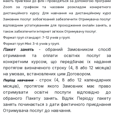
мають прив'язки до філії і проводяться за допомогою програми 
Zoom за графіком та часовим розкладом конкретного 
дистанційного курсу. Для навчання на дистанційному курсі 
Замовник послуг зобов'язаний забезпечити Отримувача послуг 
відповідним устаткуванням для проходження онлайн занять, а 
також забезпечити інтернет зв'язок Отримувачу послуг.
Формат груп стандарт: 7-12 учнів у групі.
Формат груп Міні: 3-6 учнів у групі.
Пакет занять
-
обраний Замовником спосіб
отримання та оплати освітніх послуг за
конкретним курсом, що передбачає їх надання
протягом визначеного строку (4, 8 або 12 місяців)
на умовах, встановлених цим Договором.
строк (4, 8 або 12 календарних
Період навчання
 - 
місяців), протягом якого Замовник має право
отримувати освітні послуги відповідно до
обраного Пакету занять. Відлік Періоду пакету
занять починається з дати фактичного приєднання
Отримувача послуг до навчання.