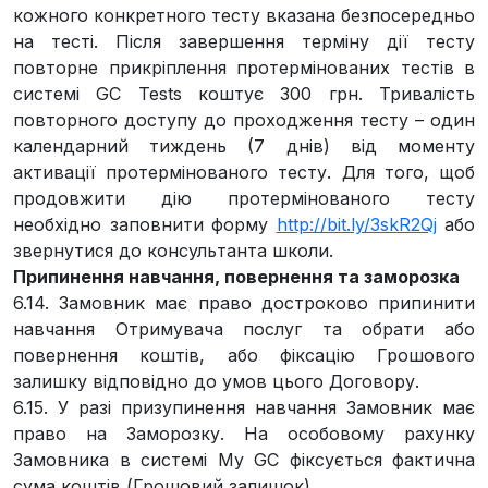
кожного конкретного тесту вказана безпосередньо
на тесті. Після завершення терміну дії тесту
повторне прикріплення протермінованих тестів в
системі GC Tests коштує 300 грн. Тривалість
повторного доступу до проходження тесту – один
календарний тиждень (7 днів) від моменту
активації протермінованого тесту. Для того, щоб
продовжити дію протермінованого тесту
необхідно заповнити форму
http://bit.ly/3skR2Qj
або
звернутися до консультанта школи.
Припинення навчання, повернення та заморозка
6.14. Замовник має право достроково припинити
навчання Отримувача послуг та обрати або
повернення коштів, або фіксацію Грошового
залишку відповідно до умов цього Договору.
6.15. У разі призупинення навчання Замовник має
право на Заморозку. На особовому рахунку
Замовника в системі My GC фіксується фактична
сума коштів (Грошовий залишок).