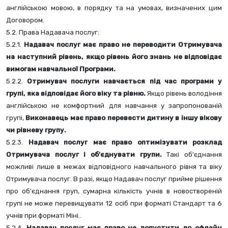
англійською мовою, в порядку та на умовах, визначених цим 
Договором.
5.2. Права Надавача послуг:
5.2.1. 
Надавач послуг має право не переводити Отримувача 
на наступний рівень, якщо рівень його знань не відповідає 
вимогам навчальної Програми.
5.2.2. 
Отримувач послуги навчається під час програми у 
групі, яка відповідає його віку та рівню.
 Якщо рівень володіння 
англійською не комфортний для навчання у запропонованій 
групі, 
Виконавець має право перевести дитину в іншу вікову 
чи рівневу групу.
5.2.3. 
Надавач послуг має право оптимізувати розклад 
Отримувача послуг і об'єднувати групи.
 Такі об'єднання 
можливі лише в межах відповідного навчального рівня та віку 
Отримувача послуг. В разі, якщо Надавач послуг прийме рішення 
про об'єднання груп, сумарна кількість учнів в новоствореній 
групі не може перевищувати 12 осіб при форматі Стандарт та 6 
учнів при форматі Міні.. 
5.2.4. 
Надавач послуг має право не допустити до офлайн 