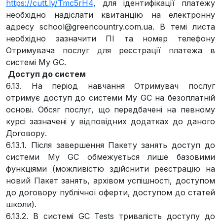
https://cutt.ly/Tmc5rH4
, для ідентифікації платежу
необхідно надіслати квитанцію на електронну
адресу
school@greencountry.com.ua
. В темі листа
необхідно зазначити ПІ та номер телефону
Отримувача послуг для реєстрації платежа в
системі My GC.
Доступ до систем
6.13. На період навчання Отримувач послуг
отримує доступ до системи My GC на безоплатній
основі. Обсяг послуг, що передбачені на певному
курсі зазначені у відповідних додатках до даного
Договору.
6.13.1. Після завершення Пакету занять доступ до
системи My GC обмежується лише базовими
функціями (можливістю здійснити реєстрацію на
новий Пакет занять, архівом успішності, доступом
до договору публічної оферти, доступом до статей
школи).
6.13.2. В системі GC Tests тривалість доступу до