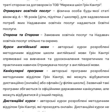
треті сторони за договором із ТОВ “Мережа шкіл Грін Кантрі”.
Отримувач освітніх послуг
– фізична особа будь-якої статі 
віком від 6 - 18 років (діти, підлітки / школярі), для задоволення 
потреб яких Надавачем освітніх послуг надаються Освітні 
послуги.
Сторона та Сторони
 – Замовник освітніх послуг та Надавач 
освітніх послуг спільно та окремо.
Курси англійської мови
 - авторські курси розроблені 
методичним відділом школи англійської мови Грін Кантрі 
спрямовані на вивчення та удосконалення теоретичних та 
практичних навичок Отримувача послуг з англійської мови.
Канікулярні програми
 - авторські програми розроблені 
методичним відділом Грін Кантрі, які можуть відбуватися 
дистанційно (онлайн) або офлайн (у філіях школи). Зазвичай такі 
програми збігаються із офіційними державними канікулами, але 
можуть відбуватися й у інший період.
Дистанційні курси
 - авторські курси розроблені методичним 
відділом Грін Кантрі, які проходять онлайн. Дистанційні курси не 