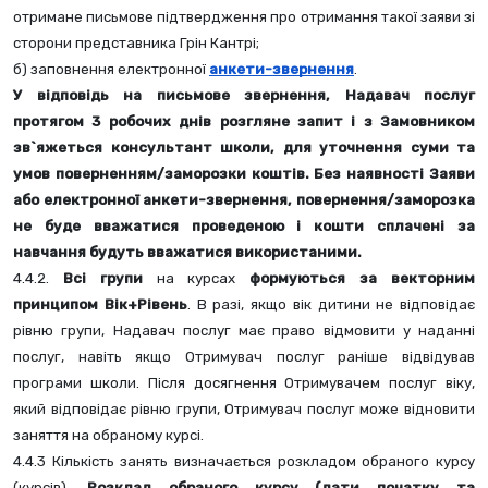
отримане письмове підтвердження про отримання такої заяви зі 
сторони представника Грін Кантрі;  
б) заповнення електронної 
анкети-звернення
. 
У відповідь на письмове звернення, Надавач послуг 
протягом 3 робочих днів розгляне запит і з Замовником 
зв`яжеться консультант школи, для уточнення суми та 
умов поверненням/заморозки коштів. Без наявності Заяви 
або електронної анкети-звернення, повернення/заморозка 
не буде вважатися проведеною і кошти сплачені за 
навчання будуть вважатися використаними.
4.4.2. 
Всі групи
 на курсах 
формуються за векторним 
принципом Вік+Рівень
. В разі, якщо вік дитини не відповідає 
рівню групи, Надавач послуг має право відмовити у наданні 
послуг, навіть якщо Отримувач послуг раніше відвідував 
програми школи. Після досягнення Отримувачем послуг віку, 
який відповідає рівню групи, Отримувач послуг може відновити 
заняття на обраному курсі.
4.4.3 Кількість занять визначається розкладом обраного курсу 
(курсів). 
Розклад обраного курсу (дати початку та 