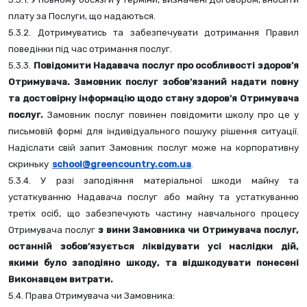
плату за Послуги, що надаються.
5.3.2. Дотримуватись та забезпечувати дотримання Правил 
поведінки під час отримання послуг.
5.3.3. 
Повідомити Надавача послуг про особливості здоров’я 
Отримувача. Замовник послуг зобов'язаний надати повну 
та достовірну інформацію щодо стану здоров'я Отримувача 
послуг.
 Замовник послуг повинен повідомити школу про це у 
письмовій формі для індивідуального пошуку рішення ситуації. 
Надіслати свій запит Замовник послуг може на корпоративну 
скриньку
school@greencountry.com.ua
.
5.3.4. У разі заподіяння матеріальної шкоди майну та 
устаткуванню Надавача послуг або майну та устаткуванню 
третіх осіб, що забезпечують частину навчального процесу 
Отримувача послуг 
з вини Замовника чи Отримувача послуг, 
останній зобов’язується ліквідувати усі наслідки дій, 
якими було заподіяно шкоду, та відшкодувати понесені 
Виконавцем витрати.
5.4. Права Отримувача чи Замовника: