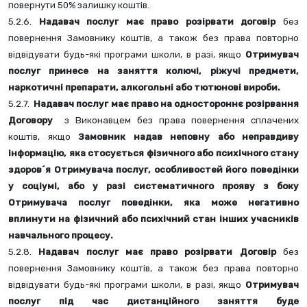
повернути 50% залишку коштів.
5.2.6. 
Надавач послуг має право розірвати договір
 без 
повернення Замовнику коштів, а також без права повторно 
відвідувати будь-які програми школи, в разі, якщо 
Отримувач 
послуг принесе на заняття колючі, ріжучі предмети, 
наркотичні препарати, алкогольні або тютюнові вироби.
5.2.7.  
Надавач послуг має право на одностороннє розірвання 
Договору
  з Виконавцем без права повернення сплачених 
коштів, якщо 
Замовник надав неповну або неправдиву 
інформацію, яка стосується фізичного або психічного стану 
здоров´я Отримувача послуг, особливостей його поведінки 
у соціумі, або у разі систематичного прояву з боку 
Отримувача послуг поведінки, яка може негативно 
вплинути на фізичний або психічний стан інших учасників 
навчального процесу. 
5.2.8. 
Надавач послуг має право розірвати Договір
 без 
повернення Замовнику коштів, а також без права повторно 
відвідувати будь-які програми школи, в разі, якщо 
Отримувач 
послуг під час дистанційного заняття буде 