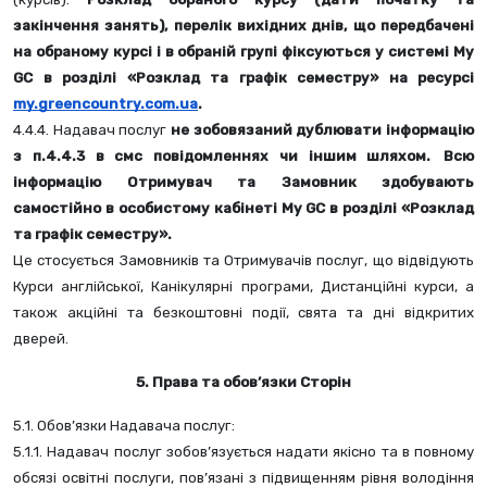
закінчення занять), перелік вихідних днів, що передбачені 
на обраному курсі і в обраній групі фіксуються у системі My 
GC в розділі «Розклад та графік семестру» на ресурсі 
my.greencountry.com.ua
.  
4.4.4. Надавач послуг 
не зобовязаний дублювати інформацію 
з п.4.4.3 в смс повідомленнях чи іншим шляхом.
Всю 
інформацію Отримувач та Замовник здобувають 
самостійно в особистому кабінеті My GC в розділі «Розклад 
та графік семестру». 
Це стосується Замовників та Отримувачів послуг, що відвідують 
Курси англійської, Канікулярні програми, Дистанційні курси, а 
також акційні та безкоштовні події, свята та дні відкритих 
дверей.
5. Права та обов’язки Сторін
5.1. Обов’язки Надавача послуг:
5.1.1. Надавач послуг зобов’язується надати якісно та в повному 
обсязі освітні послуги, пов’язані з підвищенням рівня володіння 