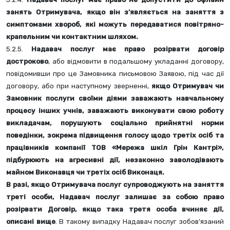
занять Отримувача, якщо він з’являється на заняття з 
симптомами хвороб, які можуть передаватися повітряно-
крапельним чи контактним шляхом.
5.2.5. 
Надавач послуг має право розірвати договір 
достроково
, або відмовити в подальшому укладанні договору, 
повідомивши про це Замовника письмовою Заявою, під час дії 
договору, або при наступному зверненні, 
якщо Отримувач чи 
Замовник послуги своїми діями заважають навчальному 
процесу інших учнів, заважають виконувати свою роботу 
викладачам, порушують соціально прийнятні норми 
поведінки, зокрема підвищення голосу щодо третіх осіб та 
працівників компанії ТОВ «Мережа шкіл Грін Кантрі», 
підбурюють на агресивні дії, незаконно заволодівають 
майном Виконавця чи третіх осіб Виконаця. 
В разі, якщо Отримувача послуг супроводжують на заняття 
треті особи, Надавач послуг залишає за собою право 
розірвати Договір, якщо така третя особа вчиняє дії, 
описані вище
. В такому випадку Надавач послуг зобов’язаний 