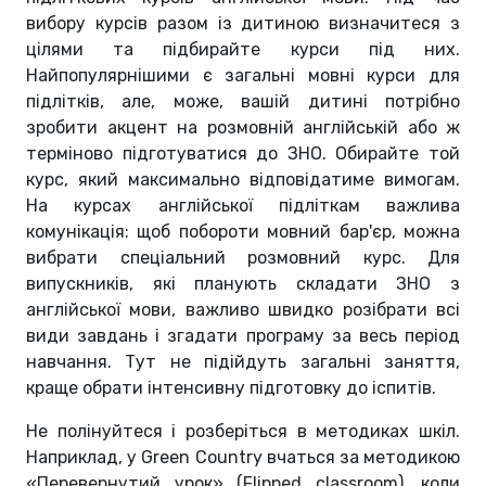
вибору курсів разом із дитиною визначитеся з
цілями та підбирайте курси під них.
Найпопулярнішими є загальні мовні курси для
підлітків, але, може, вашій дитині потрібно
зробити акцент на розмовній англійській або ж
терміново підготуватися до ЗНО. Обирайте той
курс, який максимально відповідатиме вимогам.
На курсах англійської підліткам важлива
комунікація: щоб побороти мовний бар'єр, можна
вибрати спеціальний розмовний курс. Для
випускників, які планують складати ЗНО з
англійської мови, важливо швидко розібрати всі
види завдань і згадати програму за весь період
навчання. Тут не підійдуть загальні заняття,
краще обрати інтенсивну підготовку до іспитів.
Не полінуйтеся і розберіться в методиках шкіл.
Наприклад, у Green Country вчаться за методикою
«Перевернутий урок» (Flipped classroom), коли