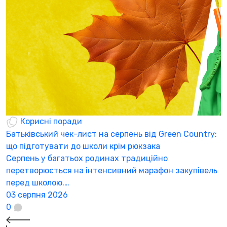
Корисні поради
Батьківський чек-лист на серпень від Green Country:
Н
що підготувати до школи крім рюкзака
а
Серпень у багатьох родинах традиційно
К
перетворюється на інтенсивний марафон закупівель
а
перед школою.…
3
03 серпня 2026
0