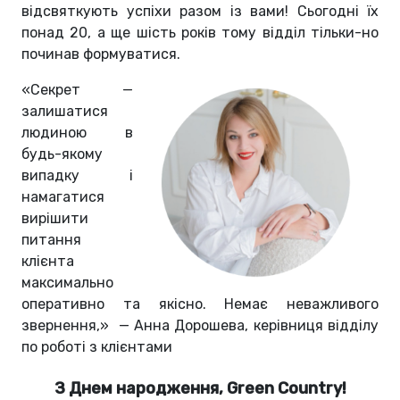
відсвяткують успіхи разом із вами! Сьогодні їх
понад 20, а ще шість років тому відділ тільки-но
починав формуватися.
«Секрет —
залишатися
людиною в
будь-якому
випадку і
намагатися
вирішити
питання
клієнта
максимально
оперативно та якісно. Немає неважливого
звернення,» — Анна Дорошева, керівниця відділу
по роботі з клієнтами
З Днем народження, Green Country!