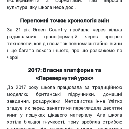
експерименти з форматами. Там виросла
культура, яку школа несе досі.
Переломні точки: хронологія змін
За 21 рік Green Country пройшла через кілька
радикальних трансформацій: через прогрес
технологій, ковід і початок повномасштабної війни
і ще багато всього іншого, про що розкажемо по
черзі.
2017: Власна платформа та
«Перевернутий урок»
До 2017 року школа працювала за традиційною
моделлю: британські підручники, домашні
завдання, роздруківки. Методистка Інна Улітко
згадує, як перед заняттями переглядала десятки
книг у пошуках цікавого матеріалу. Але школа
хотіла більшої гнучкості, тому зробила стрибок:
відмовилася від сторонніх видань, запустила