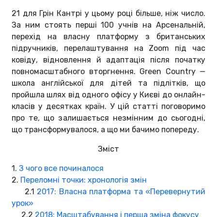
21 для Грін Кантрі у цьому році більше, ніж число.
За ним стоять перші 100 учнів на Арсенальній,
перехід на власну платформу з британських
підручників, перелаштування на Zoom під час
ковіду, відновлення й адаптація після початку
повномасштабного вторгнення. Green Country —
школа англійської для дітей та підлітків, що
пройшла шлях від одного офісу у Києві до онлайн-
класів у десятках країн. У цій статті поговоримо
про те, що залишається незмінним до сьогодні,
що трансформувалося, а що ми бачимо попереду.
Зміст
1.
З чого все починалося
2.
Переломні точки: хронологія змін
2.1
2017: Власна платформа та «Перевернутий
урок»
2.2
2018: Масштабування і перша зміна фокусу