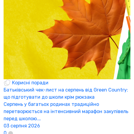
Корисні поради
Батьківський чек-лист на серпень від Green Country:
Н
що підготувати до школи крім рюкзака
а
Серпень у багатьох родинах традиційно
К
перетворюється на інтенсивний марафон закупівель
а
перед школою.…
3
03 серпня 2026
0