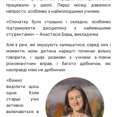
працювали у школі.
Перші місяці давалися
непросто, особливо з наймолодшими учнями.
«Спочатку було страшно і складно, особливо
підтримувати дисципліну з найменшими
студентами» — Анастасія Борщ, викладачка
Але є речі, які змушують залишатися, серед них і
моменти, коли дитина нарешті починає вільно
говорити, і щирі розмови з учнями з-поміж
різноманітних вправ, і багато дрібничок, які
насправді ніякі не дрібнички.
«Важко
виділити щось
одне. Коли
старші у
чні
активно
включаються в