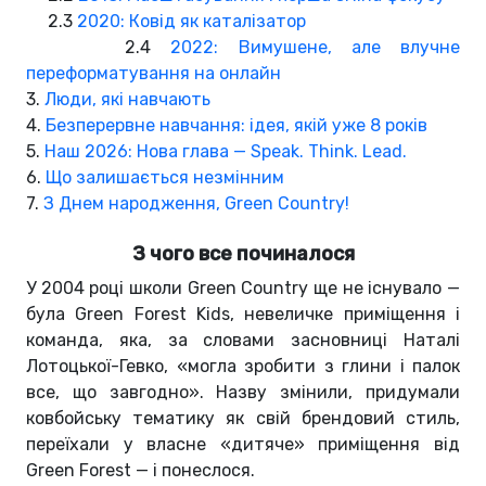
2.3
2020: Ковід як каталізатор
2.4
2022: Вимушене, але влучне
переформатування на онлайн
3.
Люди, які навчають
4.
Безперервне навчання: ідея, якій уже 8 років
5.
Наш 2026: Нова глава — Speak. Think. Lead.
6.
Що залишається незмінним
7.
З Днем народження, Green Country!
З чого все починалося
У 2004 році школи Green Country ще не існувало —
була Green Forest Kids, невеличке приміщення і
команда, яка, за словами засновниці Наталі
Лотоцької-Гевко, «могла зробити з глини і палок
все, що завгодно». Назву змінили, придумали
ковбойську тематику як свій брендовий стиль,
переїхали у власне «дитяче» приміщення від
Green Forest — і понеслося.