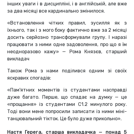
інших уваги і в дисципліні, і в англійській, але вже
за два місяці все кардинально змінилося.
«Встановлення чітких правил, зусилля як з
їхнього, так і з мого боку фактично вже за 2 місяці
досить серйозно трансформували групу. І наразі
працювати з ними одне задоволення, про що я їм
неодноразово кажу» — Рома Князєв, старший
викладач
Також Рома з нами поділився одним зі своїх
яскравих спогадів:
«Пам'ятних моментів із студентами насправді
дуже багато. Перше, що спадає на думку — це
«прощання» із студентами С1.2 минулого року.
Тоді вони мене попросили записати із ними міні-
танцювальний тікток. Це було дуже прикольно».
Настя Герега, старша викладачка — понад 5