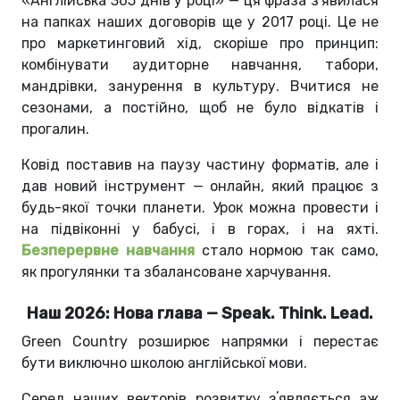
«Англійська 365 днів у році» — ця фраза з'явилася
на папках наших договорів ще у 2017 році. Це не
про маркетинговий хід, скоріше про принцип:
комбінувати аудиторне навчання, табори,
мандрівки, занурення в культуру. Вчитися не
сезонами, а постійно, щоб не було відкатів і
прогалин.
Ковід поставив на паузу частину форматів, але і
дав новий інструмент — онлайн, який працює з
будь-якої точки планети. Урок можна провести і
на підвіконні у бабусі, і в горах, і на яхті.
Безперервне навчання
стало нормою так само,
як прогулянки та збалансоване харчування.
Наш 2026: Нова глава — Speak. Think. Lead.
Green Country розширює напрямки і перестає
бути виключно школою англійської мови.
Серед наших векторів розвитку зʼявляється аж