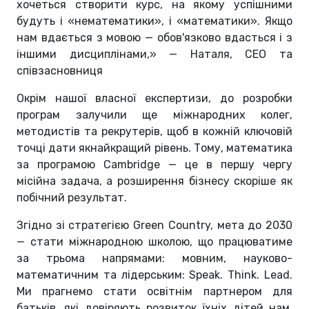
хочеться створити курс, на якому успішними
будуть і
«
нематематики
»
, і
«
математики
»
. Якщо
нам вдається з мовою — обов'язково вдасться і з
іншими дисциплінами,» — Наталя, CEO та
співзасновниця
Окрім нашої власної експертизи, до розробки
програм залучили ще міжнародних колег,
методистів та рекрутерів, щоб в кожній ключовій
точці дати якнайкращий рівень. Тому, математика
за програмою Cambridge — це в першу чергу
місійна задача, а розширення бізнесу скоріше як
побічний результат.
Згідно зі стратегією Green Country, мета до 2030
— стати міжнародною школою, що працюватиме
за трьома напрямами: мовним, науково-
математичним та лідерським: Speak. Think. Lead.
Ми прагнемо стати освітнім партнером для
батьків, які довіряють розвиток їхніх дітей нам.