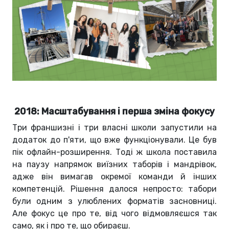
2018: Масштабування і перша зміна фокусу
Три франшизні і три власні школи запустили на
додаток до п'яти, що вже функціонували. Це був
пік офлайн-розширення. Тоді ж школа поставила
на паузу напрямок виїзних таборів і мандрівок,
адже він вимагав окремої команди й інших
компетенцій. Рішення далося непросто: табори
були одним з улюблених форматів засновниці.
Але фокус це про те, від чого відмовляєшся так
само, як і про те, що обираєш.