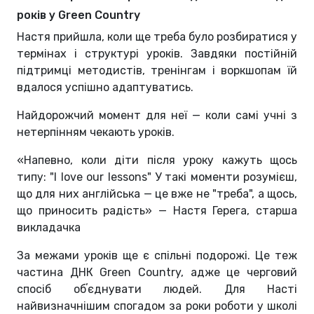
років у Green Country
Настя прийшла, коли ще треба було розбиратися у
термінах і структурі уроків. Завдяки постійній
підтримці методистів, тренінгам і воркшопам їй
вдалося успішно адаптуватись.
Найдорожчий момент для неї — коли самі учні з
нетерпінням чекають уроків.
«Напевно, коли діти після уроку кажуть щось
типу: "I love our lessons" У такі моменти розумієш,
що для них англійська — це вже не "треба", а щось,
що приносить радість» — Настя Герега, старша
викладачка
За межами уроків ще є спільні подорожі. Це теж
частина ДНК Green Country, адже це черговий
спосіб обʼєднувати людей. Для Насті
найвизначнішим спогадом за роки роботи у школі