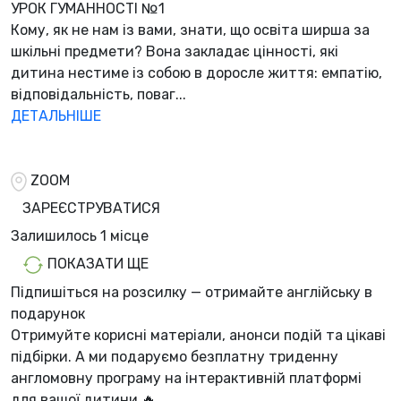
УРОК ГУМАННОСТІ №1
Кому, як не нам із вами, знати, що освіта ширша за
шкільні предмети? Вона закладає цінності, які
дитина нестиме із собою в доросле життя: емпатію,
відповідальність, поваг...
ДЕТАЛЬНІШЕ
ZOOM
ЗАРЕЄСТРУВАТИСЯ
Залишилось
1 місцe
ПОКАЗАТИ ЩЕ
Підпишіться на розсилку — отримайте англійську в
подарунок
Отримуйте корисні матеріали, анонси подій та цікаві
підбірки. А ми
подаруємо безплатну триденну
англомовну програму
на інтерактивній платформі
для вашої дитини 🔥