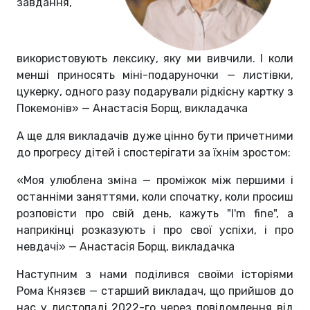
завдання,
використовують лексику, яку ми вивчили. І коли
менші приносять міні-подаруночки — листівки,
цукерку, одного разу подарували рідкісну картку з
Покемонів» — Анастасія Борщ, викладачка
А ще для викладачів дуже цінно бути причетними
до прогресу дітей і спостерігати за їхнім зростом:
«Моя улюблена зміна — проміжок між першими і
останніми заняттями, коли спочатку, коли просиш
розповісти про свій день, кажуть "I'm fine", а
наприкінці розказують і про свої успіхи, і про
невдачі» — Анастасія Борщ, викладачка
Наступним з нами поділився своїми історіями
Рома Князєв — старший викладач, що прийшов до
нас у листопаді 2022-го через повідомлення від