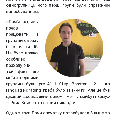
одногрупниці. Його перші групи були справжнім
випробуванням.
«Пам'ятаю, як я
почав
працювати з
групами одразу
із заняття 15.
Це було важко,
особливо
враховуючи
той факт, що
моїми першими
групами були pre-A1 і Step Booster 1-2. І до
language grading треба було звикнути. Але це був
цікавий досвід, який допоміг мені у майбутньому»
— Рома Князєв, старший викладач
Одна з груп Роми спочатку потребувала більше за