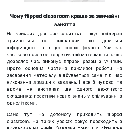
Чому flipped classroom краще за звичайні
заняття
На звичних для нас заняттях фокус «лідера»
тримається на викладачі: він ділиться
інформацією та є центровою фігурою. Учитель
частково пояснює теоретичний матеріал та, якщо
дозволяє час, виконує вправи разом з учнями.
Проте основна частина важливої роботи на
засвоєння матеріалу відбувається саме під час
виконання домашніх завдань. І все б чудово, та
вдома не вистачає ще одного важливого
складника: практики нових знань у спілкуванні з
однолітками.
Саме тут на допомогу приходить flipped
classroom. На таких уроках фокус переходить з
викладача на учнів. Завдяки тому, що діти вже