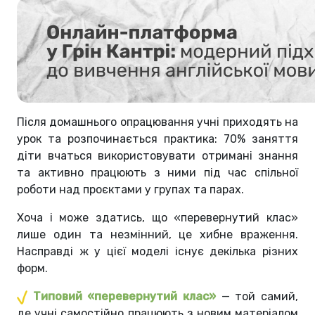
Після домашнього опрацювання учні приходять на
урок та розпочинається практика: 70% заняття
діти вчаться використовувати отримані знання
та активно працюють з ними під час спільної
роботи над проєктами у групах та парах.
Хоча і може здатись, що «перевернутий клас»
лише один та незмінний, це хибне враження.
Насправді ж у цієї моделі існує декілька різних
форм.
Типовий «перевернутий клас»
— той самий,
де учні самостійно працюють з новим матеріалом