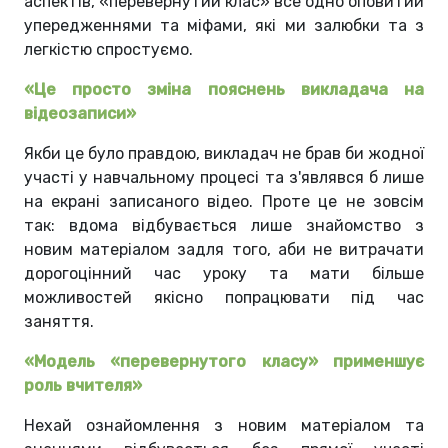
аспектів, «перевернутий клас» все одно оповитий
упередженнями та міфами, які ми залюбки та з
легкістю спростуємо.
«Це просто зміна пояснень викладача на
відеозаписи»
Якби це було правдою, викладач не брав би жодної
участі у навчальному процесі та з'являвся б лише
на екрані записаного відео. Проте це не зовсім
так: вдома відбувається лише знайомство з
новим матеріалом задля того, аби не витрачати
дорогоцінний час уроку та мати більше
можливостей якісно попрацювати під час
заняття.
«Модель «перевернутого класу» применшує
роль вчителя»
Нехай ознайомлення з новим матеріалом та