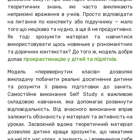
теоретичних знань, які часто викликають
неприємні враження в учнів. Просто відповідати
на питання по конспекту або підручнику — мало
того що нецікаво та нудно, а ще й не продуктивно.
Як тоді зрозуміти матеріал та навчитися
використовувати щось новеньке у різноманітних
та доречних контекстах? До того ж, модель добре
долає
прокрастинацію у дітей та підлітків
.
Модель «перевернутих класів» дозволяє
викладачу побачити реальні досягнення дитини
та розуміти її рівень підготовки до занять.
Самостійне виконання Self Study є важливою
складовою навчання, яка допомагає розвинути
відповідальність. Від вчасного виконання вправ
залежить обізнаність у матеріалі та активність на
уроках. Засвоєний вдома теоретичний матеріал
дозволяє дитині краще зрозуміти, що чекатиме
на неї під час уроку, а значить — і впевненіше себе