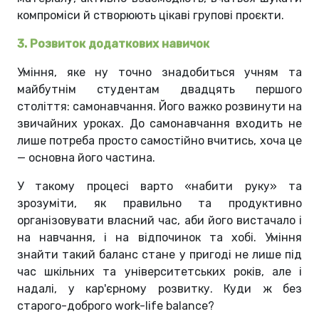
компроміси й створюють цікаві групові проєкти.
3. Розвиток додаткових навичок
Уміння, яке ну точно знадобиться учням та
майбутнім студентам двадцять першого
століття: самонавчання. Його важко розвинути на
звичайних уроках. До самонавчання входить не
лише потреба просто самостійно вчитись, хоча це
— основна його частина.
У такому процесі варто «набити руку» та
зрозуміти, як правильно та продуктивно
організовувати власний час, аби його вистачало і
на навчання, і на відпочинок та хобі. Уміння
знайти такий баланс стане у пригоді не лише під
час шкільних та університетських років, але і
надалі, у кар'єрному розвитку. Куди ж без
старого-доброго work-life balance?