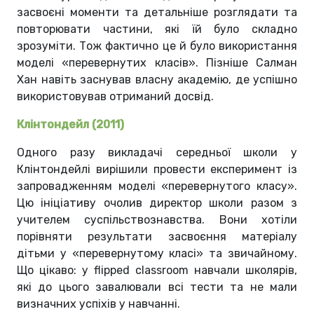
засвоєні моменти та детальніше розглядати та
повторювати частини, які їй було складно
зрозуміти. Тож фактично це й було використання
моделі «перевернутих класів». Пізніше Салман
Хан навіть заснував власну академію, де успішно
використовував отриманий досвід.
Клінтондейл (2011)
Одного разу викладачі середньої школи у
Клінтондейлі вирішили провести експеримент із
запровадженням моделі «перевернутого класу».
Цю ініціативу очолив директор школи разом з
учителем суспільствознавства. Вони хотіли
порівняти результати засвоєння матеріалу
дітьми у «перевернутому класі» та звичайному.
Що цікаво: у flipped classroom навчали школярів,
які до цього завалювали всі тести та не мали
визначних успіхів у навчанні.