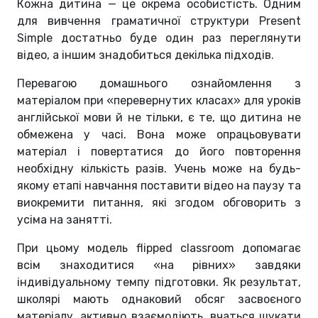
Кожна дитина — це окрема особистість. Одним
для вивчення граматичної структури Present
Simple достатньо буде один раз переглянути
відео, а іншим знадобиться декілька підходів.
Перевагою домашнього ознайомлення з
матеріалом при «перевернутих класах» для уроків
англійської мови й не тільки, є те, що дитина не
обмежена у часі. Вона може опрацьовувати
матеріал і повертатися до його повторення
необхідну кількість разів. Учень може на будь-
якому етапі навчання поставити відео на паузу та
виокремити питання, які згодом обговорить з
усіма на занятті.
При цьому модель flipped classroom допомагає
всім знаходитися «на рівних» завдяки
індивідуальному темпу підготовки. Як результат,
школярі мають однаковий обсяг засвоєного
матеріалу, активно взаємодіють, вчаться шукати