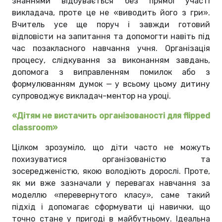
знаннями відбувається без прямої участі
викладача, проте це не «виводить його з гри».
Вчитель усе ще поруч і завжди готовий
відповісти на запитання та допомогти навіть під
час позакласного навчання учня. Організація
процесу, слідкування за виконанням завдань,
допомога з виправленням помилок або з
формулюванням думок — у всьому цьому дитину
супроводжує викладач-ментор на уроці.
«Дітям не вистачить організованості для flipped
classroom»
Цілком зрозуміло, що діти часто не можуть
похизуватися організованістю та
зосередженістю, якою володіють дорослі. Проте,
як ми вже зазначали у перевагах навчання за
моделлю «перевернутого класу», саме такий
підхід і допомагає сформувати ці навички, що
точно стане у пригоді в майбутньому. Ідеальна