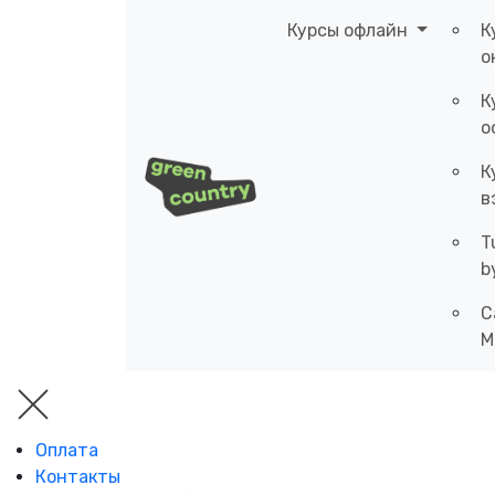
Курсы офлайн
К
о
К
о
К
в
T
b
C
M
Оплата
Контакты