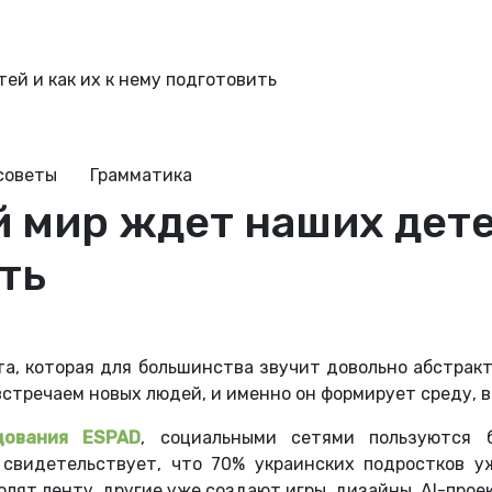
ей и как их к нему подготовить
советы
Грамматика
 мир ждет наших детей
ть
та, которая для большинства звучит довольно абстракт
встречаем новых людей, и именно он формирует среду, 
дования ESPAD
, социальными сетями пользуются 
свидетельствует, что 70% украинских подростков у
олят ленту, другие уже создают игры, дизайны, AI-прое