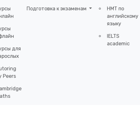
урсы
Подготовка к экзаменам
НМТ по
нлайн
английскому
языку
урсы
флайн
IELTS
academic
урсы для
зрослых
utoring
y Peers
ambridge
aths