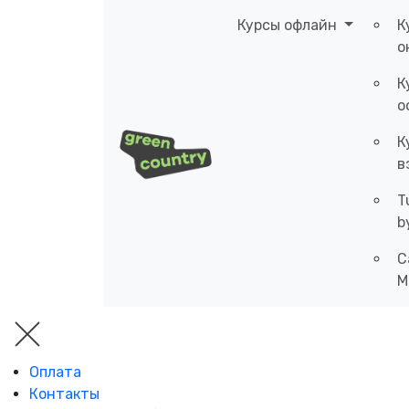
Курсы офлайн
К
о
К
о
К
в
T
b
C
M
Оплата
Контакты