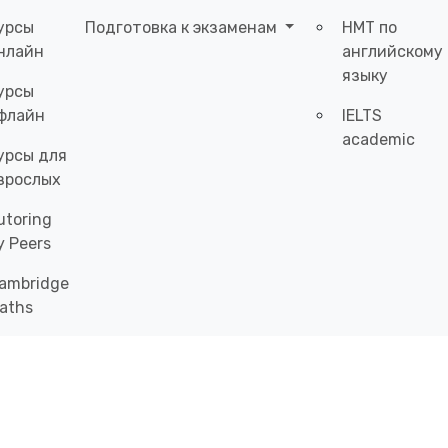
урсы
Подготовка к экзаменам
НМТ по
нлайн
английскому
языку
урсы
флайн
IELTS
academic
урсы для
зрослых
utoring
y Peers
ambridge
aths