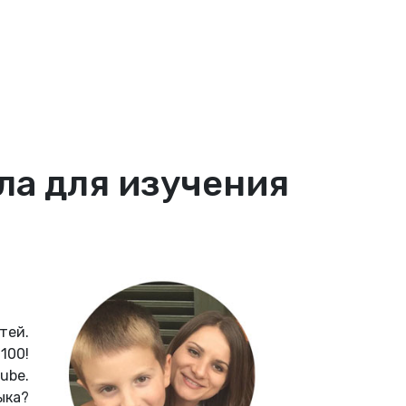
ла для изучения
тей.
100!
ube.
ыка?