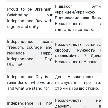
Пишаюся бути
Proud to be Ukrainian.
українцем/українкою.
Celebrating our
Відзначаємо наш День
Independence Day with
Незалежності з
dignity and unity.
гідністю та єдністю.
Independence means
Незалежність означає
freedom, courage, and
свободу, мужність і
resilience. Happy
незламність. З Днем
Independence Day,
Незалежності, Україно!
Ukraine!
Independence Day is a
День Незалежності —
reminder of who we are
нагадування про те,
and what we stand for.
хто ми є і за що стоїмо.
Незалежність не
Independence is not
дарують — її