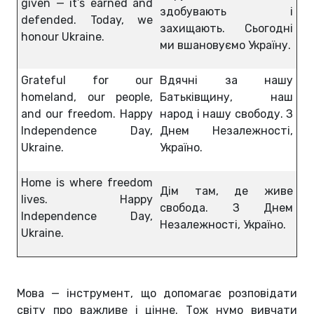
given — it’s earned and
здобувають і
defended. Today, we
захищають. Сьогодні
honour Ukraine.
ми вшановуємо Україну.
Grateful for our
Вдячні за нашу
homeland, our people,
Батьківщину, наш
and our freedom. Happy
народ і нашу свободу. З
Independence Day,
Днем Незалежності,
Ukraine.
Україно.
Home is where freedom
Дім там, де живе
lives. Happy
свобода. З Днем
Independence Day,
Незалежності, Україно.
Ukraine.
Мова — інструмент, що допомагає розповідати
світу про важливе і цінне. Тож нумо вивчати