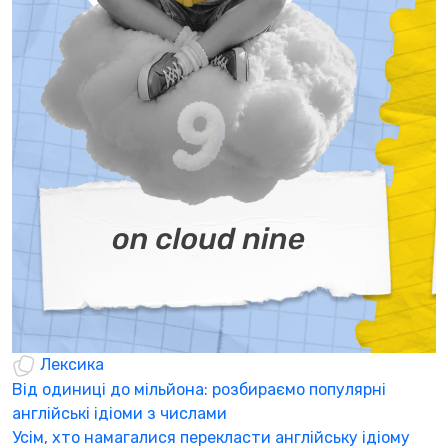
Лексика
Від одиниці до мільйона: розбираємо популярні
П
англійські ідіоми з числами
Ч
Усім, хто намагалися перекласти англійську ідіому
с