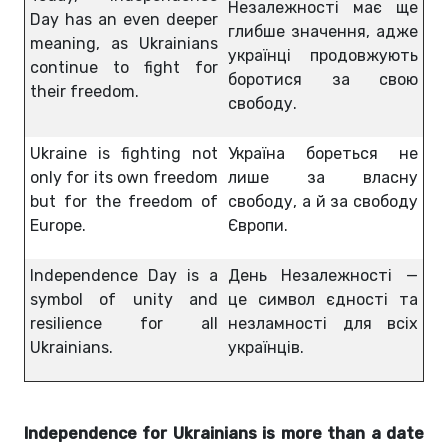
Незалежності має ще
Day has an even deeper
глибше значення, адже
meaning, as Ukrainians
українці продовжують
continue to fight for
боротися за свою
their freedom.
свободу.
Ukraine is fighting not
Україна бореться не
only for its own freedom
лише за власну
but for the freedom of
свободу, а й за свободу
Europe.
Європи.
Independence Day is a
День Незалежності —
symbol of unity and
це символ єдності та
resilience for all
незламності для всіх
Ukrainians.
українців.
Independence for Ukrainians is more than a date