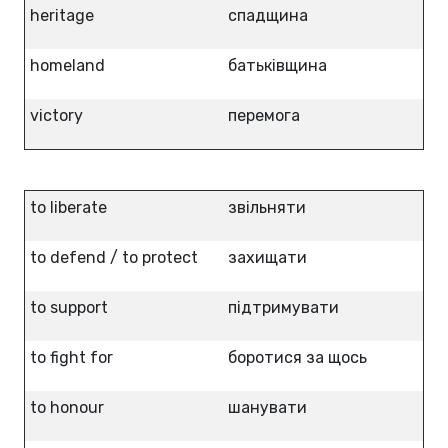
heritage
спадщина
homeland
батьківщина
victory
перемога
to liberate
звільняти
to defend / to protect
захищати
to support
підтримувати
to fight for
боротися за щось
to honour
шанувати