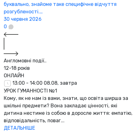
буквально, знайоме таке специфічне відчуття
2
розгубленості.…
30 червня 2026
0
Англомовні події..
12-18 років
ОНЛАЙН
13:00 - 14:00
08.08, завтра
УРОК ГУМАННОСТІ №1
Кому, як не нам із вами, знати, що освіта ширша за
шкільні предмети? Вона закладає цінності, які
дитина нестиме із собою в доросле життя: емпатію,
відповідальність, поваг...
ДЕТАЛЬНІШЕ