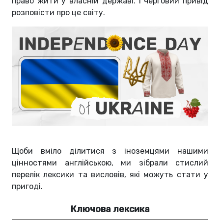
право жити у власній державі. І черговий привід
розповісти про це світу.
Щоби вміло ділитися з іноземцями нашими
цінностями англійською, ми зібрали стислий
перелік лексики та висловів, які можуть стати у
пригоді.
Ключова лексика