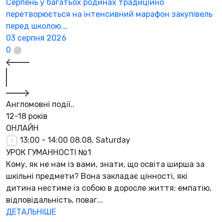
Серпень у багатьох родинах традиційно
К
перетворюється на інтенсивний марафон закупівель
а
перед школою.…
3
03 серпня 2026
0
Англомовні події..
12-18 років
ОНЛАЙН
13:00 - 14:00
08.08, Saturday
УРОК ГУМАННОСТІ №1
Кому, як не нам із вами, знати, що освіта ширша за
шкільні предмети? Вона закладає цінності, які
дитина нестиме із собою в доросле життя: емпатію,
відповідальність, поваг...
ДЕТАЛЬНІШЕ