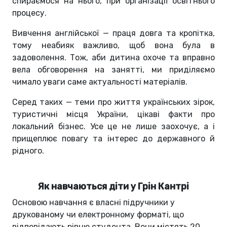
спираємося на нього, при організації освітнього
процесу.
Вивчення англійської — праця довга та кропітка,
тому неабияк важливо, щоб вона була в
задоволення. Тож, аби дитина охоче та вправно
вела обговорення на занятті, ми приділяємо
чимало уваги саме актуальності матеріалів.
Серед таких — теми про життя українських зірок,
туристичні місця України, цікаві факти про
локальний бізнес. Усе це не лише заохочує, а і
прищеплює повагу та інтерес до державного й
рідного.
Як навчаються діти у Грін Кантрі
Основою навчання є власні підручники у
друкованому чи електронному форматі, що
відповідають рівню студента. Вони містять 20