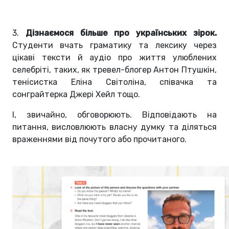
3.
Дізнаємося більше про українських зірок.
Студенти вчать граматику та лексику через
цікаві тексти й аудіо про життя улюблених
селебріті, таких, як тревел-блогер Антон Птушкін,
тенісистка Еліна Світоліна, співачка та
сонграйтерка Джері Хейл тощо.
І, звичайно, обговорюють. Відповідають на
питання, висловлюють власну думку та діляться
враженнями від почутого або прочитаного.