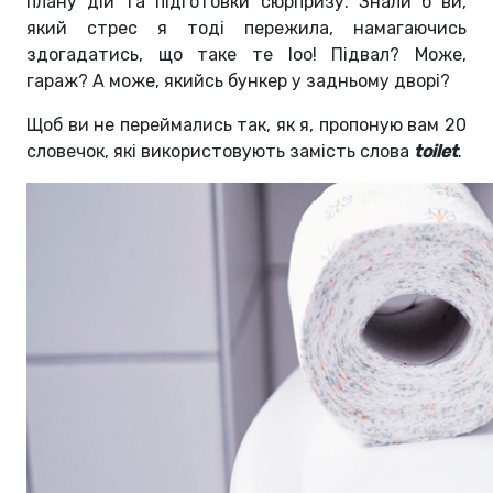
плану дій та підготовки сюрпризу. Знали б ви,
який стрес я тоді пережила, намагаючись
здогадатись, що таке те loo! Підвал? Може,
гараж? А може, якийсь бункер у задньому дворі?
Щоб ви не переймались так, як я, пропоную вам 20
словечок, які використовують замість слова
toilet
.