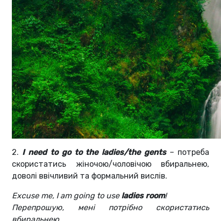
2.
I need to go to the ladies/the gents
– потреба
скористатись жіночою/чоловічою вбиральнею,
доволі ввічливий та формальний вислів.
Excuse me, I am going to use
ladies room
!
Перепрошую, мені потрібно скористатись
вбиральнею.