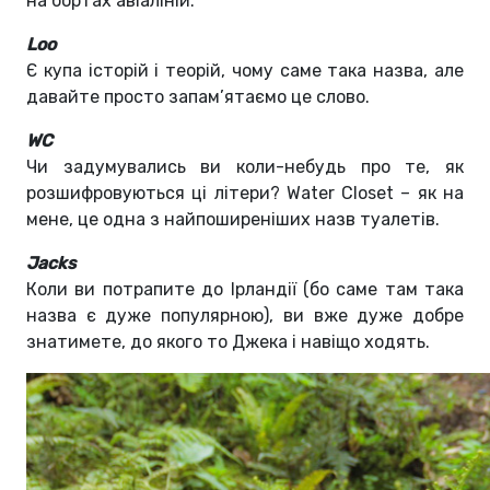
на бортах авіаліній.
Loo
Є купа історій і теорій, чому саме така назва, але
давайте просто запам’ятаємо це слово.
WC
Чи задумувались ви коли-небудь про те, як
розшифровуються ці літери? Water Closet – як на
мене, це одна з найпоширеніших назв туалетів.
Jacks
Коли ви потрапите до Ірландії (бо саме там така
назва є дуже популярною), ви вже дуже добре
знатимете, до якого то Джека і навіщо ходять.