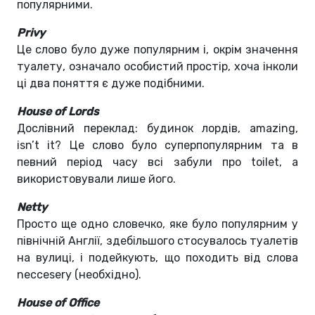
популярними.
Privy
Це слово було дуже популярним і, окрім значення
туалету, означало особистий простір, хоча інколи
ці два поняття є дуже подібними.
House of Lords
Дослівний переклад: будинок лордів, amazing,
isn’t it? Це слово було суперпопулярним та в
певний період часу всі забули про toilet, а
використовували лише його.
Netty
Просто ще одно словечко, яке було популярним у
північній Англії, здебільшого стосувалось туалетів
на вулиці, і подейкують, що походить від слова
neccesery (необхідно).
House of Office