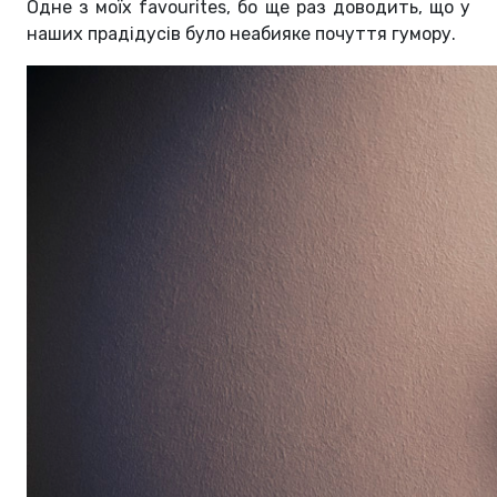
Одне з моїх favourites, бо ще раз доводить, що у
наших прадідусів було неабияке почуття гумору.