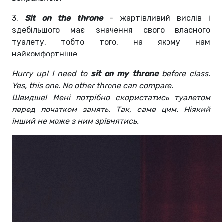
3.
Sit on the throne
– жартівливий вислів і
здебільшого має значення свого власного
туалету, тобто того, на якому нам
найкомфортніше.
Hurry up! I need to
sit on my throne
before class.
Yes, this one. No other throne can compare.
Швидше! Мені потрібно скористатись туалетом
перед початком занять. Так, саме цим. Ніякий
інший не може з ним зрівнятись.