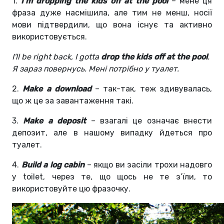
1.
I’m dropping the kids off at the pool
– мене ця
фраза дуже насмішила, але тим не менш, носії
мови підтвердили, що вона існує та активно
використовується.
I'll be right back, I gotta
drop the kids off at the pool
.
Я зараз повернусь. Мені потрібно у туалет.
2.
Make a download
– так-так, теж здивувалась,
що ж це за завантаження такі.
3.
Make a deposit
– взагалі це означає внести
депозит, але в нашому випадку йдеться про
туалет.
4.
Build a log cabin
– якщо ви засіли трохи надовго
у toilet, через те, що щось не те з’їли, то
використовуйте цю фразочку.