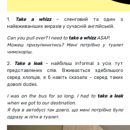
1.
Take a whizz
– сленговий та один з
найвживаніших виразів у сучасній англійській.
Can you pull over? I need to
take a whizz
ASAP.
Можеш призупинитись? Мені потрібно у туалет
чимскоріш.
2.
Take a leak
– найбільш informal з усіх тут
представлених слів. Вживається здебільшого
серед хлопців, я б навіть сказала – серед таких
доволі dudes.
I was on the bus for so long, I had to
take a leak
when we got to our destination.
Я був в автобусі так довго, що мені потрібно було
одразу ж піти в туалет.