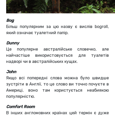
Bog
Більш популярним за цю назву є вислів bogroll,
який означає туалетний папір.
Dunny
Це популярне австралійське словечко, але
найчастіше використовується для туалетів
надворі чи в австралійських кущах.
John
Якщо всі попередні слова можна було швидше
зустріти в Англії, то це слово ви точно почуєте в
Америці, воно там користується неабиякою
популярністю.
Comfort Room
В інших англомовних країнах цей термін є дуже