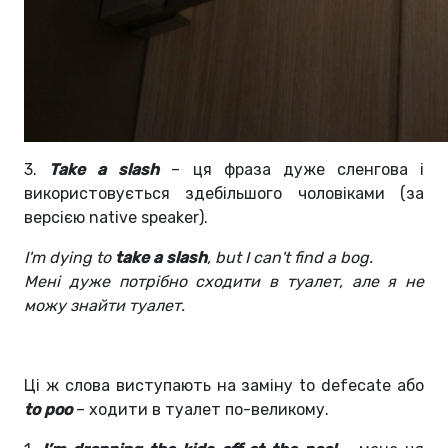
3.
Take a slash
– ця фраза дуже сленгова і
використовується здебільшого чоловіками (за
версією native speaker).
I'm dying to
take a slash
, but I can't find a bog.
Мені дуже потрібно сходити в туалет, але я не
можу знайти туалет.
Ці ж слова виступають на заміну to defecate або
to poo
– ходити в туалет по-великому.